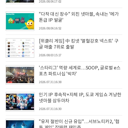
2026.08.06 17:02
"다작 대신 장수" 외친 넷마블, 속내는 '메가
톤급 IP 발굴'
2026.08.06 16:52
[위클리 게임] 中 킹넷 '열혈강호 넥스트' 구
글 매출 7위로 출발
2026.08.03 15:17
'스타리그' 역량 세계로…SOOP, 글로벌 e스
포츠 파트너십 '박차'
2026.07.31 16:38
인기 IP 후속작+자체 IP, 도쿄 게임쇼 겨냥한
넷마블 삼두마차
2026.07.31 16:30
"유저 절반이 신규 유입"…서브노티카2, '협
동 게임' 잠재력 재입증