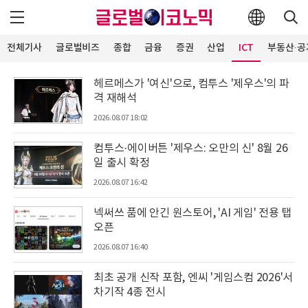
전체기사
글로벌비즈
종합
금융
증권
산업
ICT
부동산·공
헤르메스가 '여신'으로, 컴투스 '제우스'의 파
격 재해석
2026.08.07 18:02
컴투스·에이버튼 '제우스: 오만의 신' 8월 26
일 출시 확정
2026.08.07 16:42
넥써쓰 품에 안긴 원스토어, 'AI 게임' 전용 탭
오픈
2026.08.07 16:40
최초 공개 신작 포함, 엔씨 '게임스컴 2026'서
차기작 4종 전시