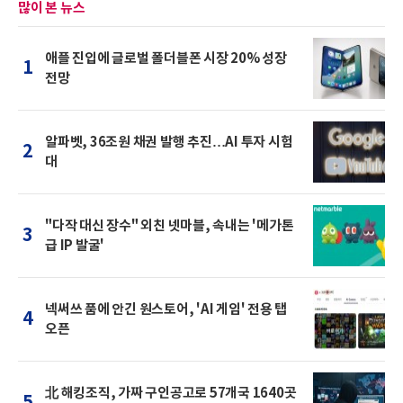
많이 본 뉴스
애플 진입에 글로벌 폴더블폰 시장 20% 성장
1
전망
알파벳, 36조원 채권 발행 추진…AI 투자 시험
2
대
"다작 대신 장수" 외친 넷마블, 속내는 '메가톤
3
급 IP 발굴'
넥써쓰 품에 안긴 원스토어, 'AI 게임' 전용 탭
4
오픈
北 해킹조직, 가짜 구인공고로 57개국 1640곳