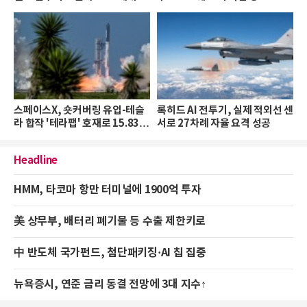
약 선언
스페이스X, 숏커버링 유입-테슬
록히드 AI 전투기, 실제 적외선 센
라 합작 '테라팹' 호재로 15.83%
서로 27차례 자율 요격 성공
급등
Headline
HMM, 타코마 항만 터미널에 1900억 투자
美 상무부, 배터리 폐기물 등 수출 제한키로
中 반도체 국가펀드, 첨단패키징·AI 칩 집중
뉴욕증시, 연준 금리 동결 전망에 3대 지수↑