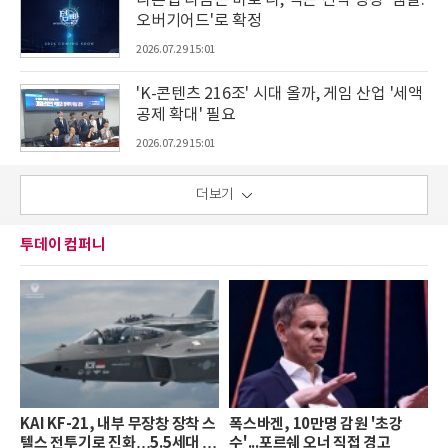
나혼렙 다음은 바로 나, 넥슨 신작 명칭 '템빨:
오버기어드'로 확정
2026.07.29 15:01
'K-콘텐츠 216조' 시대 올까, 게임 산업 '세액
공제 확대' 필요
2026.07.29 15:01
더보기
투데이 컴퍼니
KAI KF-21, 내부 무장창 장착 스
폭스바겐, 10만명 감원 '초강
텔스 전투기로 진화…5.5세대 도
수'...포르쉐 오너 직접 경고