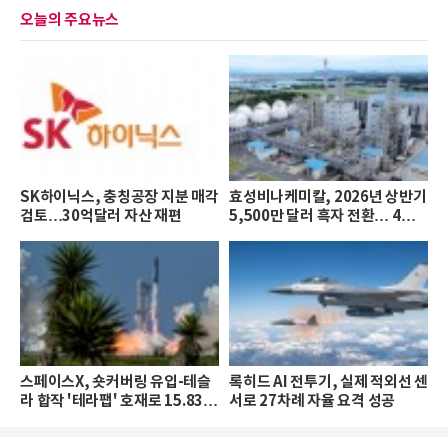
오늘의 주요뉴스
SK하이닉스, 충칭공장 지분 매각
효성비나케미칼, 2026년 상반기
검토…30억달러 자산 재편
5,500만 달러 흑자 전환… 4대
체...
스페이스X, 숏커버링 유입-테슬
록히드 AI 전투기, 실제 적외선 센
라 합작 '테라팹' 호재로 15.83%
서로 27차례 자율 요격 성공
...