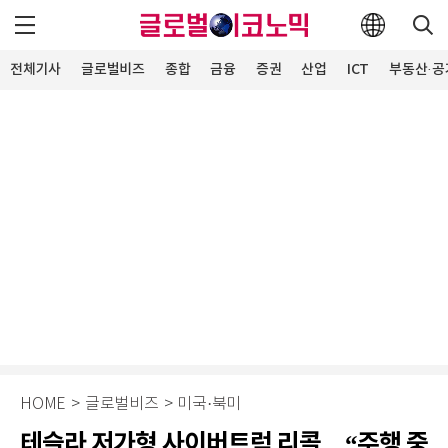
전체기사
글로벌비즈
종합
금융
증권
산업
ICT
부동산·공
HOME
>
글로벌비즈
>
미국·북미
테슬라 저가형 사이버트럭 리콜…“주행 중