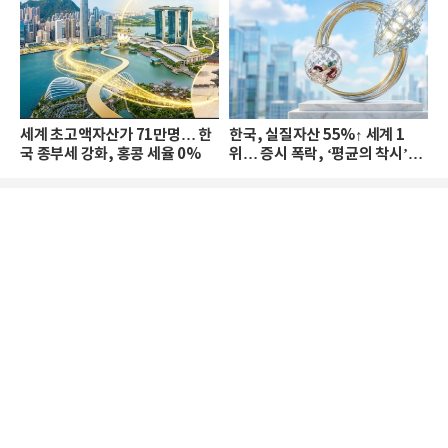
세계 초고액자산가 71만명… 한
한국, 실질자산 55%↑ 세계 1
국 종부세 강화, 홍콩 세율 0%
위… 증시 폭락, ‘평균의 착시’와
부의 유동성 위기