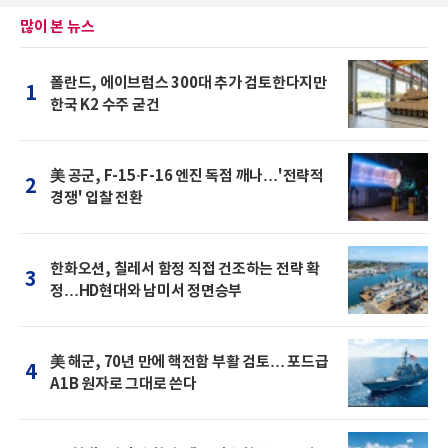
많이 본 뉴스
폴란드, 에이브럼스 300대 추가 검토한다지만
1
한국 K2 수주 굳건
美 공군, F-15·F-16 엔진 독점 깨나…'전략적
2
경쟁' 입찰 전환
한화오션, 칠레서 함정 직접 건조하는 전략 확
3
정…HD현대와 남미서 정면승부
美 해군, 70년 만에 핵전함 부활 검토… 포드급
4
A1B 원자로 그대로 쓴다