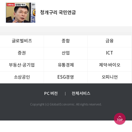
청개구리 국민연금
글로벌비즈
종합
금융
증권
산업
ICT
부동산·공기업
유통경제
제약∙바이오
소상공인
ESG경영
오피니언
PC 버전
전체서비스
Copyright (c) Global Economic. All rights reserved.