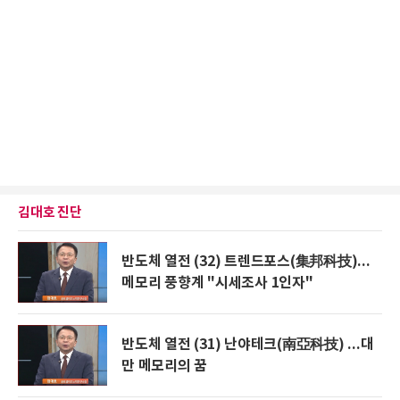
김대호 진단
반도체 열전 (32) 트렌드포스(集邦科技)...
메모리 풍향계 "시세조사 1인자"
반도체 열전 (31) 난야테크(南亞科技) ...대
만 메모리의 꿈