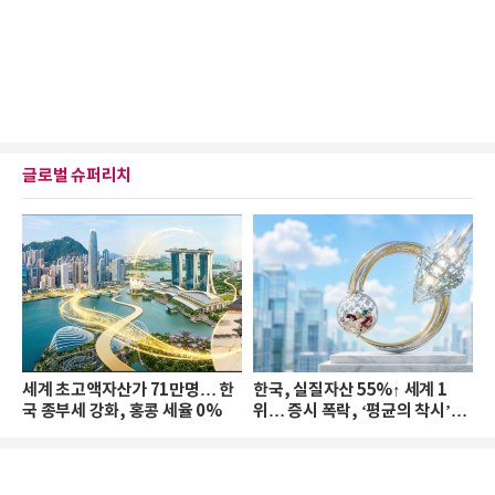
글로벌 슈퍼리치
세계 초고액자산가 71만명… 한
한국, 실질자산 55%↑ 세계 1
국 종부세 강화, 홍콩 세율 0%
위… 증시 폭락, ‘평균의 착시’와
부의 유동성 위기