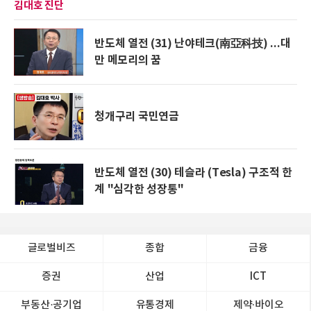
김대호 진단
반도체 열전 (31) 난야테크(南亞科技) ...대
만 메모리의 꿈
청개구리 국민연금
반도체 열전 (30) 테슬라 (Tesla) 구조적 한
계 "심각한 성장통"
글로벌비즈
종합
금융
증권
산업
ICT
부동산·공기업
유통경제
제약∙바이오