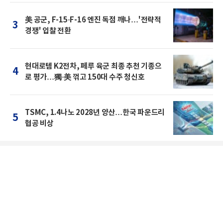
美 공군, F-15·F-16 엔진 독점 깨나…'전략적
3
경쟁' 입찰 전환
현대로템 K2전차, 페루 육군 최종 추천 기종으
4
로 평가…獨·美 꺾고 150대 수주 청신호
TSMC, 1.4나노 2028년 양산…한국 파운드리
5
협공 비상