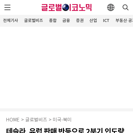
전체기사
글로벌비즈
종합
금융
증권
산업
ICT
부동산·공
HOME
>
글로벌비즈
>
미국·북미
테슬라, 유럽 판매 반등으로 2분기 인도량