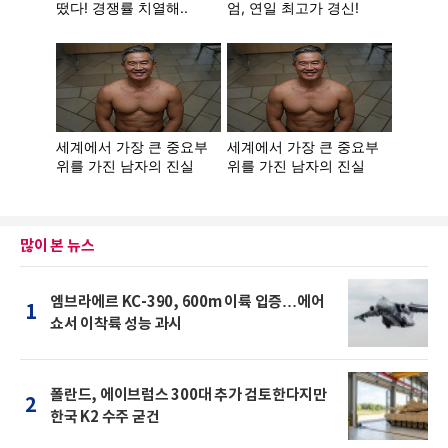
많이 본 뉴스
엠브라에르 KC-390, 600m 이륙 입증…에어
1
쇼서 이착륙 성능 과시
폴란드, 에이브럼스 300대 추가 검토한다지만
2
한국 K2 수주 굳건