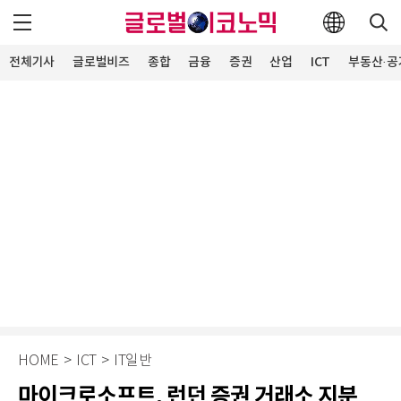
전체기사
글로벌비즈
종합
금융
증권
산업
ICT
부동산·공
HOME
>
ICT
>
IT일반
마이크로소프트, 런던 증권 거래소 지분