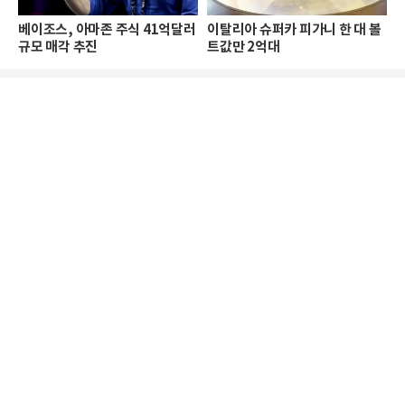
베이조스, 아마존 주식 41억달러
이탈리아 슈퍼카 피가니 한 대 볼
규모 매각 추진
트값만 2억대