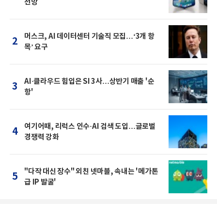
전망
머스크, AI 데이터센터 기술직 모집…‘3개 항
2
목’ 요구
AI·클라우드 힘입은 SI 3사…상반기 매출 '순
3
항'
여기어때, 리럭스 인수·AI 검색 도입…글로벌
4
경쟁력 강화
"다작 대신 장수" 외친 넷마블, 속내는 '메가톤
5
급 IP 발굴'