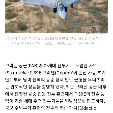
양 날개 밑에 각각 2발의 미티어와 날개 끝에 2발의 아이리스-티를 전술
탑재한 차세대 전투기 ‘F-39E 그리펜(Gripen)’. 사진=브라질 공군
브라질 공군(FAB)이 차세대 전투기로 도입한 사브
(Saab)사의 ‘F-39E 그리펜(Gripen)’이 실전 가동 초기
단계부터 남미 전역의 공중 정세 안보 균형을 무너뜨리
는 압도적인 성능을 증명해 냈다. 최근 브라질 공군 내부
에서 진행된 공중 합동 전투 훈련에서 F-39E의 전술 능
력이 기존 세대 주력 전투기들을 일방적으로 압도하자,
공군 수뇌부가 훈련의 전술적 학습 가치(Didactic