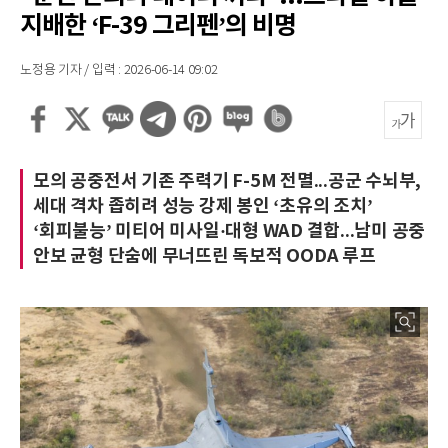
지배한 ‘F-39 그리펜’의 비명
노정용 기자 / 입력 : 2026-06-14 09:02
모의 공중전서 기존 주력기 F-5M 전멸...공군 수뇌부,
세대 격차 좁히려 성능 강제 봉인 ‘초유의 조치’
‘회피불능’ 미티어 미사일·대형 WAD 결합...남미 공중
안보 균형 단숨에 무너뜨린 독보적 OODA 루프