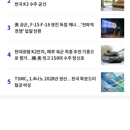
2
한국 K2 수주 굳건
美 공군, F-15·F-16 엔진 독점 깨나…'전략적
3
경쟁' 입찰 전환
현대로템 K2전차, 페루 육군 최종 추천 기종으
4
로 평가…獨·美 꺾고 150대 수주 청신호
TSMC, 1.4나노 2028년 양산…한국 파운드리
5
협공 비상