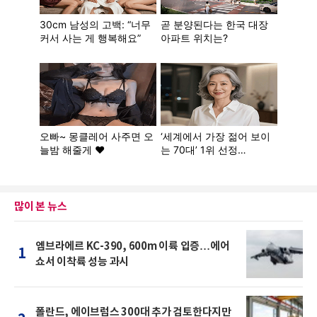
많이 본 뉴스
엠브라에르 KC-390, 600m 이륙 입증…에어
1
쇼서 이착륙 성능 과시
폴란드, 에이브럼스 300대 추가 검토한다지만