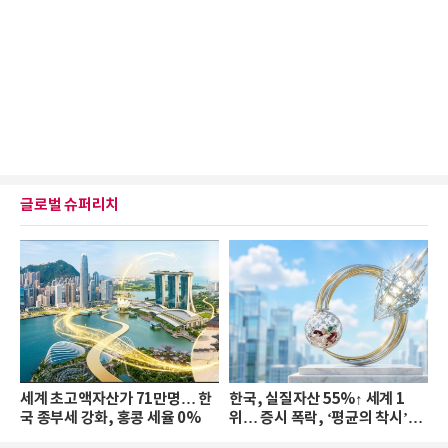
글로벌 슈퍼리치
세계 초고액자산가 71만명… 한
한국, 실질자산 55%↑ 세계 1
국 종부세 강화, 홍콩 세율 0%
위… 증시 폭락, ‘평균의 착시’와
부의 유동성 위기