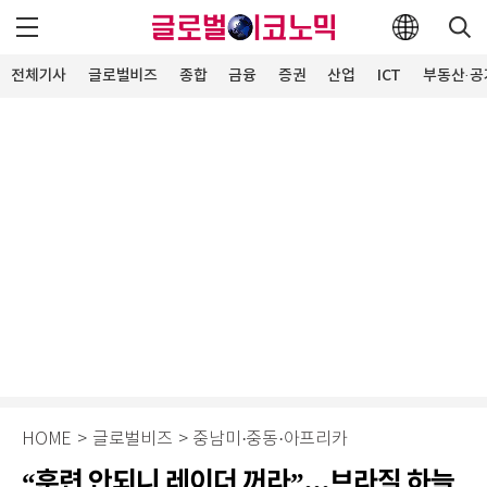
전체기사
글로벌비즈
종합
금융
증권
산업
ICT
부동산·공
HOME
>
글로벌비즈
>
중남미·중동·아프리카
“훈련 안되니 레이더 꺼라”...브라질 하늘