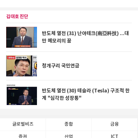
김대호 진단
반도체 열전 (31) 난야테크(南亞科技) ...대
만 메모리의 꿈
청개구리 국민연금
반도체 열전 (30) 테슬라 (Tesla) 구조적 한
계 "심각한 성장통"
글로벌비즈
종합
금융
증권
산업
ICT