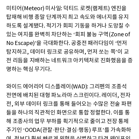
미티어(Meteor) 미사일: 덕티드 로켓(램제트) 엔진을
탑재해 비행 종말 단계까지 최고 속도와 에너지를 유지
하도록 설계됐다. 적기가 회피 기동을 하거나 도망칠 수
있는 여지를 완벽히 차단하는 ‘회피 불능 구역(Zone of
No Escape)’을 극대화한다. 공중전 패러다임이 ‘먼저
탐지하고, 데이터 링크로 공유하며, 먼저 쏘는 쪽’이 교
전 리듬을 지배하는 네트워크 아키텍처로 진화했음을 증
명하는 핵심 무기다.
와이드 에어리어 디스플레이(WAD): 그리펜의 조종석
전면에 배치된 대형 파노라마 스크린이다. 레이더, 전자
전, 외부 데이터 링크를 통해 들어오는 수많은 전술 파편
들을 하나의 직관적인 화면으로 통합 정렬한다. 이를 통
해 조종사의 업무 부하를 획기적으로 줄이고 전장 통제
주기인 ‘OODA(관찰·판단·결심·행동) 루프’를 가속화하
여, 적보다 훨씬 빠르게 위협을 식별하고 타격 웨이포인