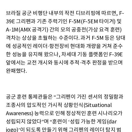
브라질 공군 비행단 내부의 작전 디브리핑에 따르면, F-
39E 그리펜과 기존 주력기인 F-5M(F-5EM 타이거) 및
A-1M(AMX 공격기) 간의 모의 공중전(가상 요격 훈련)
격차는 상상을 초월하는 수준이다. 과거 F-5M 등은 당대
에 성공적인 레이더·항전장비 현대화 개량을 거쳐 준수
한 성능을 유지해 왔으나, 차세대 기동 플랫폼인 F-39E
앞에서는 교전 개시와 동시에 추적·격추 판정을 받으며
완패했다.
공군 훈련 통제관들은 “그리펜이 가진 센서의 정밀함과
조종사의 압도적인 가시적 상황인식(Situational
Awareness) 능력으로 인해 정상적인 훈련 시나리오가
성립되지 않았다”며 “훈련이 ‘성립 가능한 게임(dar
jogo)’이 되도록 만들기 위해 그리펜의 레이더 탐지 범