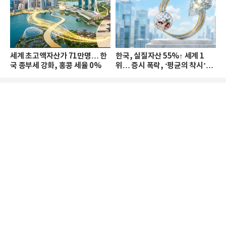
세계 초고액자산가 71만명… 한
한국, 실질자산 55%↑ 세계 1
국 종부세 강화, 홍콩 세율 0%
위… 증시 폭락, ‘평균의 착시’와
부의 유동성 위기