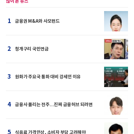
많이 본 뉴스
1
금융권 M&A와 사모펀드
2
청개구리 국민연금
3
원화가 주요국 통화 대비 강세인 이유
4
금융사 몰리는 전주…진짜 금융허브 되려면
5
식음료 가격인상, 소비자 부담 고려해야