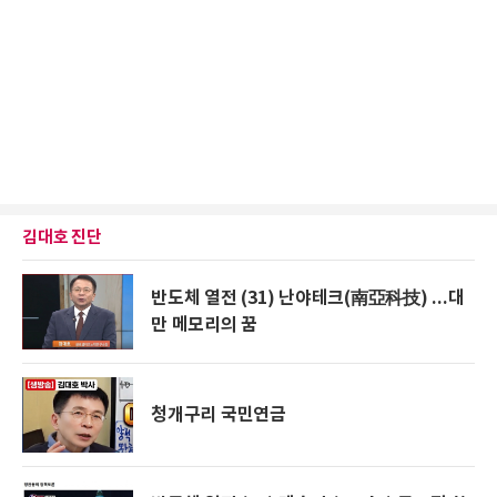
김대호 진단
반도체 열전 (31) 난야테크(南亞科技) ...대
만 메모리의 꿈
청개구리 국민연금