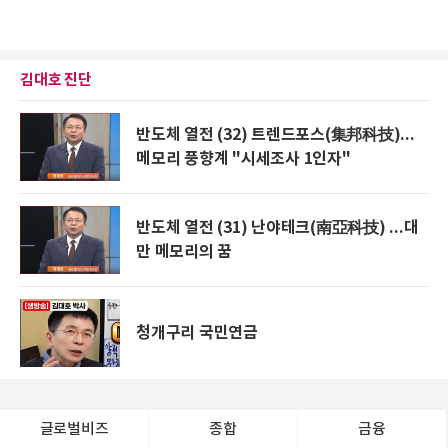
김대호 진단
반도체 열전 (32) 트렌드포스(集邦科技)...
메모리 풍향계 "시세조사 1인자"
반도체 열전 (31) 난야테크(南亞科技) ...대
만 메모리의 꿈
청개구리 국민연금
글로벌비즈
종합
금융