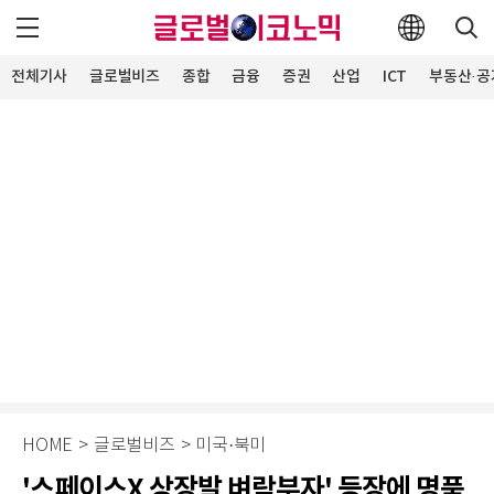
전체기사
글로벌비즈
종합
금융
증권
산업
ICT
부동산·공
HOME
>
글로벌비즈
>
미국·북미
'스페이스X 상장발 벼락부자' 등장에 명품