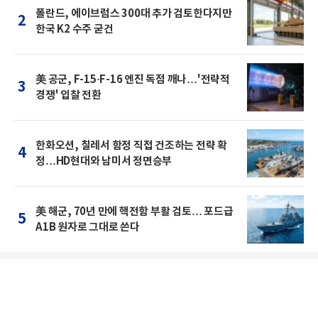
폴란드, 에이브럼스 300대 추가 검토한다지만
2
한국 K2 수주 굳건
美 공군, F-15·F-16 엔진 독점 깨나…'전략적
3
경쟁' 입찰 전환
한화오션, 칠레서 함정 직접 건조하는 전략 확
4
정…HD현대와 남미서 정면승부
美 해군, 70년 만에 핵전함 부활 검토… 포드급
5
A1B 원자로 그대로 쓴다