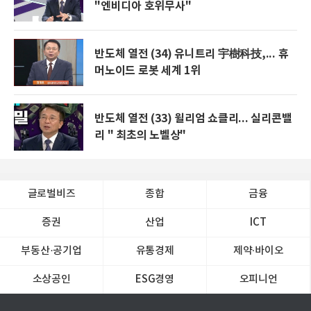
"엔비디아 호위무사"
반도체 열전 (34) 유니트리 宇樹科技,... 휴
머노이드 로봇 세계 1위
반도체 열전 (33) 윌리엄 쇼클리... 실리콘밸
리 " 최초의 노벨상"
글로벌비즈
종합
금융
증권
산업
ICT
부동산·공기업
유통경제
제약∙바이오
소상공인
ESG경영
오피니언