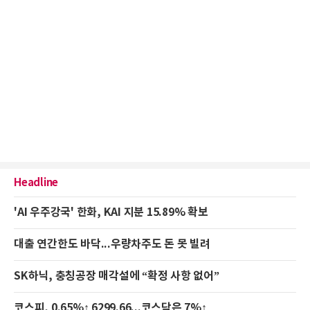
Headline
'AI 우주강국' 한화, KAI 지분 15.89% 확보
대출 연간한도 바닥...우량차주도 돈 못 빌려
SK하닉, 충칭공장 매각설에 “확정 사항 없어”
코스피, 0.65%↑ 6299.66...코스닥은 7%↑