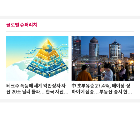
글로벌 슈퍼리치
테크주 폭등에 세계 억만장자 자
中 초부유층 27.4%, 베이징·상
산 20조 달러 돌파… 한국 자산
하이에 집중… 부동산·증시 한파
격차 확대
로 자산은 소폭 감소