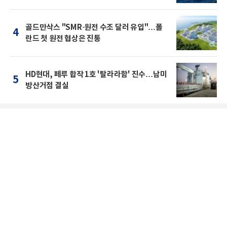
골드만삭스 "SMR·원전 수조 달러 유입"…폴
4
란드 첫 원전 협상은 진통
HD현대, 페루 합작 1호 '탈라라함' 진수…남미
5
방산거점 결실