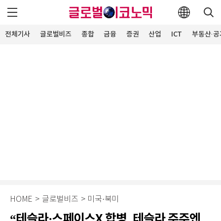
전체기사
글로벌비즈
종합
금융
증권
산업
ICT
부동산·공
HOME
>
글로벌비즈
>
미국·북미
“테슬라·스페이스X 합병, 테슬라 주주엔