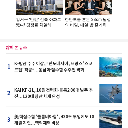
많이 본 뉴스
K-방산 수주 이상, “인도네시아, 프랑스 '스코
1
르펜' 착공”…동남아 잠수함 수주전 격화
KAI KF-21, 10월 전력화·블록2 80대 발주 추
2
진…120대 양산 체제 완성
美 핵잠수함 '콜롬비아함', 438조 투입에도 18
3
개월 지연…핵억제력 비상