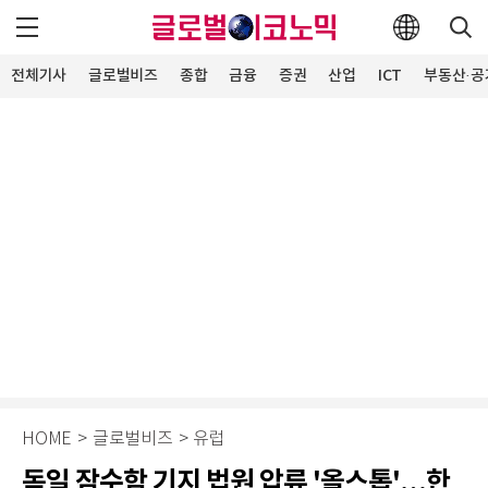
전체기사
글로벌비즈
종합
금융
증권
산업
ICT
부동산·공
HOME
>
글로벌비즈
>
유럽
독일 잠수함 기지 법원 압류 '올스톱'…한