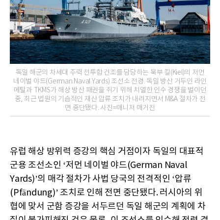
독일 해군의 차세대 주력 전투함 건조를 담당하는 북부 킬(Kiel)의 저먼
네이벌 야드(German Naval Yards) 조선소 전경. 독일 방산 거두인 라인
메탈과 TKMS가 해상 방산 패권을 쥐기 위해 치열한 인수 경쟁을 벌이던
중, 최근 법원의 기습적인 재산 압류 조치가 내려지면서 M&A 절차가 전
면 중단됐다. 사진=매니저 매거진
유럽 해상 방위력 증강의 핵심 거점이자 독일의 대표적
군용 조선소인 ‘저먼 네이벌 야드(German Naval
Yards)’의 매각 절차가 사법 당국의 전격적인 ‘압류
(Pfändung)’ 조치로 인해 전면 중단됐다. 러시아의 위
협에 맞서 군함 증강을 서두르던 독일 해군의 계획에 차