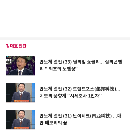
김대호 진단
반도체 열전 (33) 윌리엄 쇼클리... 실리콘밸
리 " 최초의 노벨상"
반도체 열전 (32) 트렌드포스(集邦科技)...
메모리 풍향계 "시세조사 1인자"
반도체 열전 (31) 난야테크(南亞科技) ...대
만 메모리의 꿈