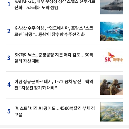
KAI KF-21, 내부 무장창 장착 스텔스 전투기로
1
진화…5.5세대 도약 선언
K-방산 수주 이상, “인도네시아, 프랑스 '스코
2
르펜' 착공”…동남아 잠수함 수주전 격화
SK하이닉스, 충칭공장 지분 매각 검토…30억
3
달러 자산 재편
이란 정규군 아르테시, T-72 전차 남진…백악
4
관 "지상전 장기화 대비"
'빅쇼트' 버리 AI 공매도…4500억달러 부채 경
5
고음