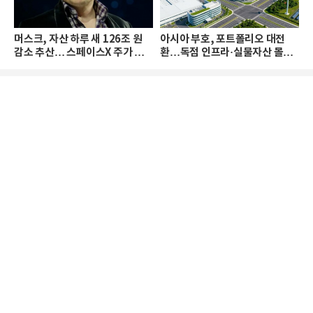
머스크, 자산 하루 새 126조 원
아시아 부호, 포트폴리오 대전
감소 추산… 스페이스X 주가 하
환…독점 인프라·실물자산 몰린
락 때문
다