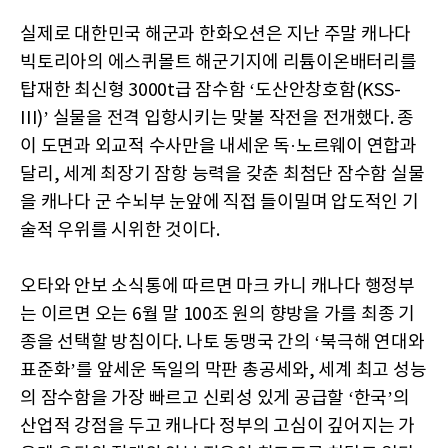
실제로 대한민국 해군과 한화오션은 지난 주말 캐나다
빅토리아의 에스퀴몰트 해군기지에 리튬이온배터리를
탑재한 최신형 3000t급 잠수함 ‘도산안창호함(KSS-
III)’ 실물을 전격 입항시키는 맞불 작전을 전개했다. 종
이 도면과 외교적 수사만을 내세운 독·노르웨이 연합과
달리, 세계 최장기 잠항 능력을 갖춘 최첨단 잠수함 실물
을 캐나다 군 수뇌부 눈앞에 직접 들이밀며 압도적인 기
술적 우위를 시위한 것이다.
오타와 안보 소식통에 따르면 마크 카니 캐나다 행정부
는 이르면 오는 6월 말 100조 원의 향방을 가를 최종 기
종을 선택할 방침이다. 나토 동맹국 간의 ‘북극해 연대와
표준화’를 앞세운 독일의 막판 총공세와, 세계 최고 성능
의 잠수함을 가장 빠르고 신뢰성 있게 공급할 ‘한국’의
산업적 강점을 두고 캐나다 정부의 고심이 깊어지는 가