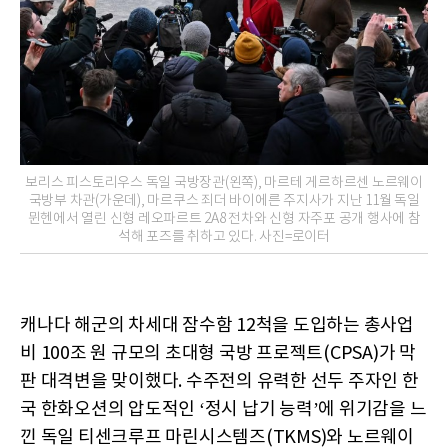
보리스 피스토리우스 독일 국방장관(왼쪽), 마르테 게르하르센 노르웨이
국방부 차관(가운데), 마르쿠스 죄더 바이에른 주지사가 지난 11월 독일
뮌헨에서 열린 신형 레오파르트 2A8 전차와 신형 자주포 공개 행사에 참
석해 포즈를 취하고 있다. 사진=로이터
캐나다 해군의 차세대 잠수함 12척을 도입하는 총사업
비 100조 원 규모의 초대형 국방 프로젝트(CPSA)가 막
판 대격변을 맞이했다. 수주전의 유력한 선두 주자인 한
국 한화오션의 압도적인 ‘정시 납기 능력’에 위기감을 느
낀 독일 티센크루프 마린시스템즈(TKMS)와 노르웨이