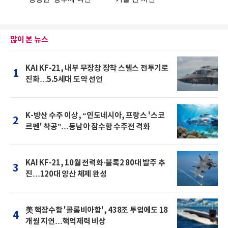
많이 본 뉴스
KAI KF-21, 내부 무장창 장착 스텔스 전투기로
1
진화…5.5세대 도약 선언
K-방산 수주 이상, “인도네시아, 프랑스 '스코
2
르펜' 착공”…동남아 잠수함 수주전 격화
KAI KF-21, 10월 전력화·블록2 80대 발주 추
3
진…120대 양산 체제 완성
美 핵잠수함 '콜롬비아함', 438조 투입에도 18
4
개월 지연…핵억제력 비상