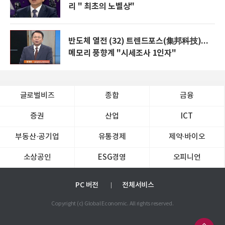
리 " 최초의 노벨상"
반도체 열전 (32) 트렌드포스(集邦科技)...
메모리 풍향계 "시세조사 1인자"
글로벌비즈
종합
금융
증권
산업
ICT
부동산·공기업
유통경제
제약∙바이오
소상공인
ESG경영
오피니언
PC 버전
전체서비스
Copyright (c) Global Economic. All rights reserved.