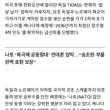
히지 못해 한화오션에 밀리던 독일 TKMS는 한화의 ‘칼
날 납기’ 압박이 거세지자, 당초 독일과 노르웨이 해군이
가져가기로 계약된 잠수함 생산 순번을 각각 1척씩 포기
하고 이를 캐나다에 배정해 ‘2036년까지 최첨단 잠수함
4척 인도’를 확약하는 급선회를 단행했다.
나토 ‘북극해 공동함대’ 연대론 압박…“승조원·부품
완벽 호환 보장”
독일과 노르웨이가 이처럼 국가적 건조 스케줄까지 뒤흔
들며 양보 승부수를 던진 배경에는 ‘나토(NATO) 집단
안보 동맹’이라는 강력한 명분이 자리 잡고 있다. 캐나다