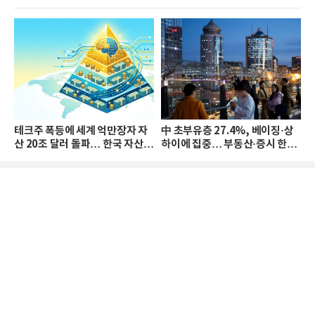
테크주 폭등에 세계 억만장자 자
中 초부유층 27.4%, 베이징·상
산 20조 달러 돌파… 한국 자산
하이에 집중… 부동산·증시 한파
격차 확대
로 자산은 소폭 감소