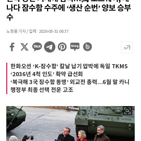
나다 잠수함 수주에 ‘생산 순번’ 양보 승부
수
노정용 기자 / 입력 : 2026-05-31 06:37
한화오션 ‘K-잠수함’ 칼날 납기 압박에 독일 TKMS
‘2036년 4척 인도’ 확약 급선회
‘북극해 3국 잠수함 동맹’ 외교전 총력…6월 말 카니
행정부 최종 선택 전운 고조