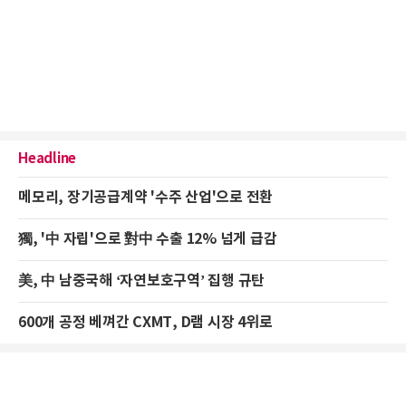
Headline
메모리, 장기공급계약 '수주 산업'으로 전환
獨, '中 자립'으로 對中 수출 12% 넘게 급감
美, 中 남중국해 ‘자연보호구역’ 집행 규탄
600개 공정 베껴간 CXMT, D램 시장 4위로