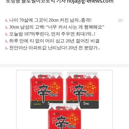
노정용 글로벌이코노믹 기자 noja@g-enews.com