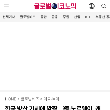
전체기사
글로벌비즈
종합
금융
증권
산업
ICT
부동산·공
HOME
>
글로벌비즈
>
미국·북미
한국 방산 기세에 깜짝…獨·노르웨이, 캐