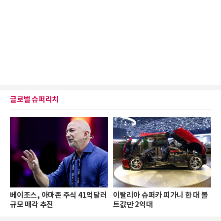
글로벌 슈퍼리치
베이조스, 아마존 주식 41억달러
이탈리아 슈퍼카 피가니 한 대 볼
규모 매각 추진
트값만 2억대