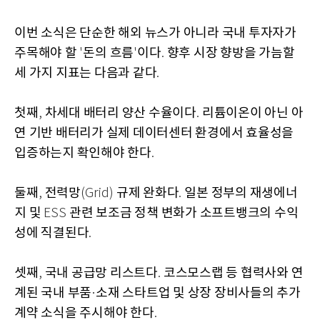
이번 소식은 단순한 해외 뉴스가 아니라 국내 투자자가
주목해야 할
돈의 흐름
이다
향후 시장 향방을 가늠할
'
'
.
세 가지 지표는 다음과 같다
.
첫째
차세대 배터리 양산 수율이다
리튬이온이 아닌 아
,
.
연 기반 배터리가 실제 데이터센터 환경에서 효율성을
입증하는지 확인해야 한다
.
둘째
전력망
규제 완화다
일본 정부의 재생에너
,
(Grid)
.
지 및
관련 보조금 정책 변화가 소프트뱅크의 수익
ESS
성에 직결된다
.
셋째
국내 공급망 리스트다
코스모스랩 등 협력사와 연
,
.
계된 국내 부품
소재 스타트업 및 상장 장비사들의 추가
·
계약 소식을 주시해야 한다
.