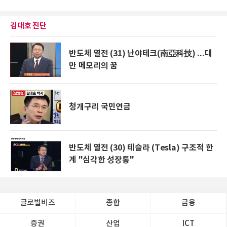
김대호 진단
반도체 열전 (31) 난야테크(南亞科技) ...대
만 메모리의 꿈
청개구리 국민연금
반도체 열전 (30) 테슬라 (Tesla) 구조적 한
계 "심각한 성장통"
글로벌비즈
종합
금융
증권
산업
ICT