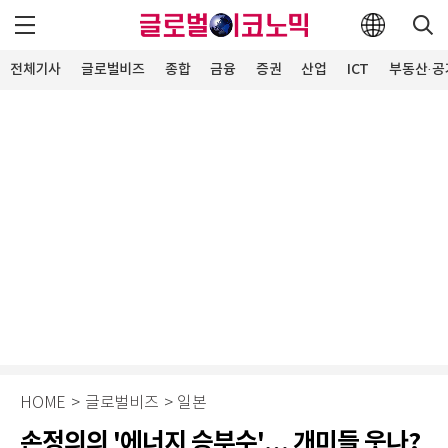
전체기사
글로벌비즈
종합
금융
증권
산업
ICT
부동산·공
HOME
>
글로벌비즈
>
일본
손정의의 '에너지 승부수'… 개미들 웃나?