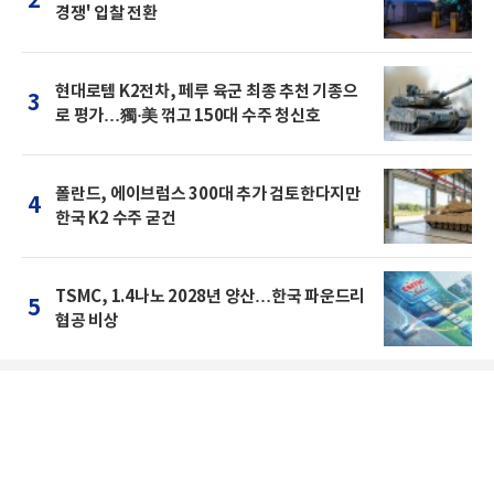
2
경쟁' 입찰 전환
현대로템 K2전차, 페루 육군 최종 추천 기종으
3
로 평가…獨·美 꺾고 150대 수주 청신호
폴란드, 에이브럼스 300대 추가 검토한다지만
4
한국 K2 수주 굳건
TSMC, 1.4나노 2028년 양산…한국 파운드리
5
협공 비상