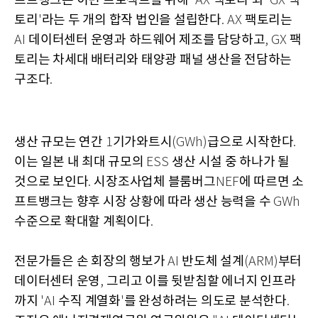
프트뱅크는 이번 프로젝트를 위해
팩토리
와
팩
'AX
'
'GX
토리
라는 두 개의 합작 법인을 설립한다
팩토리는
'
. AX
데이터센터 운영과 하드웨어 제조를 담당하고
팩
AI
, GX
토리는 차세대 배터리와 태양광 패널 생산을 전담하는
구조다
.
생산 규모는 연간
기가와트시
급으로 시작한다
1
(GWh)
.
이는 일본 내 최대 규모의
생산 시설 중 하나가 될
ESS
것으로 보인다
시장조사업체 블룸버그
에 따르면 소
.
NEF
프트뱅크는 향후 시장 상황에 따라 생산 능력을 수
GWh
수준으로 확대할 계획이다
.
전문가들은 손 회장의 행보가
반도체 설계
부터
AI
(ARM)
데이터센터 운영
그리고 이를 뒷받침할 에너지 인프라
,
까지
수직 계열화
를 완성하려는 의도로 분석한다
'AI
'
.