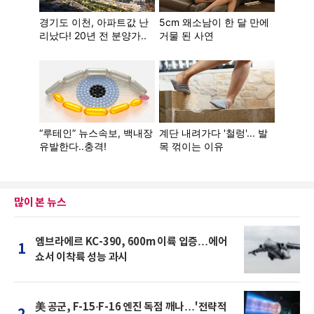
많이 본 뉴스
엠브라에르 KC-390, 600m 이륙 입증…에어
1
쇼서 이착륙 성능 과시
美 공군, F-15·F-16 엔진 독점 깨나…'전략적