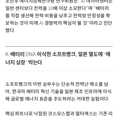
조진우 에너지경제연구원 연구위원은
데이터센터는
"AI
일반 센터보다 전력을
배 이상 소모한다
며
배터리
10
"
"
를 직접 생산해 전력 비용을 낮추고 전력망 안정성을 확
보하는 것이 미래
경쟁력의 핵심이 될 것
이라고 진단
AI
"
했다
배터리
이식한 소프트뱅크
일본 열도에
에
K-
DNA
,
‘
너지 심장
박는다
’
소프트뱅크의 이번 승부수는 단순히 전력난 해소를 넘
어
한국의 배터리 혁신 기술을 일본 제조 인프라에 이식
,
해 글로벌 에너지 표준을 주도하려는 거대한 실험이다
.
핵심 파트너로 낙점된 코스모스랩과 델타엑스는 기존 리