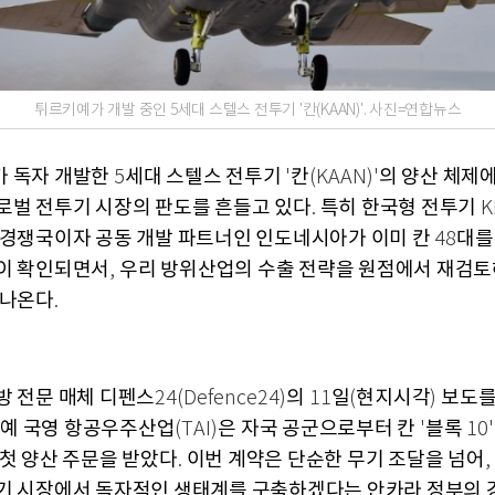
튀르키예가 개발 중인 5세대 스텔스 전투기 '칸(KAAN)'. 사진=연합뉴스
 독자 개발한
세대 스텔스 전투기
칸
의 양산 체제에
5
'
(KAAN)'
로벌 전투기 시장의 판도를 흔들고 있다
특히 한국형 전투기
.
K
 경쟁국이자 공동 개발 파트너인 인도네시아가 이미 칸
대를
48
이 확인되면서
우리 방위산업의 수출 전략을 원점에서 재검토
,
 나온다
.
방 전문 매체 디펜스
의
일
현지시각
보도를
24(Defence24)
11
(
)
예 국영 항공우주산업
은 자국 공군으로부터 칸
블록
(TAI)
'
10
 첫 양산 주문을 받았다
이번 계약은 단순한 무기 조달을 넘어
.
,
기 시장에서 독자적인 생태계를 구축하겠다는 안카라 정부의 