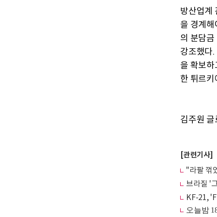
방산업계
을 경계해
의 분담금
강조했다
.
을 확보하
한 튀르키
김주원 글로
[관련기사]
"라팔 꺾었
브라질 '그
KF-21,