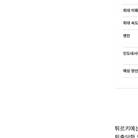
튀르키예
퇴출당한 