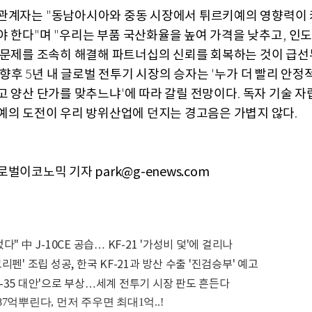
 관계자는
동남아시아와 중동 시장에서 튀르키예의 영향력이 
"
야 한다
며
우리는 부품 국산화율을 높여 가격을 낮추고
인도
"
"
,
 문제를 조속히 해결해 파트너십의 신뢰를 회복하는 것이 급
향후
년 내 글로벌 전투기 시장의 승자는
누가 더 빨리 안정
5
'
고 양산 단가를 맞추느냐
에 따라 갈릴 전망이다
독자 기술 자
'
.
예의 도전이 우리 방위산업에 던지는 경고음은 가볍지 않다
.
벌이코노믹 기자 park@g-enews.com
다" 中 J-10CE 공습… KF-21 '가성비 덫'에 걸리나
리펜' 조립 성공, 한국 KF-21과 방산 수출 '진검승부' 예고
 'F-35 대안'으로 부상…세계 전투기 시장 판도 흔든다