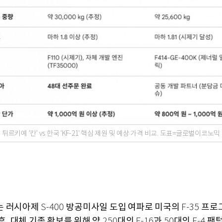
튀르키예 '칸' vs 한국 'KF-21' 핵심 제원 및 예상 가격 비교. 도표=글로벌이코노믹
는 러시아제
방공미사일 도입 여파로 미국의
프로
S-400
F-35
후
대체 기종 확보를 위해 약
대의
과
대의
팬텀
,
250
F-16
50
F-4