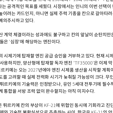
는 공격적인 목표를 세웠다
시장에서는 인니의 이번 선택이
.
높이려는 카드인지
아니면 실제 주력 기종을 칸으로 갈아타려
,
예의주시하고 있다
.
산 계약 체결이라는 성과에도 불구하고 칸의 앞날이 순탄치만
림돌은
심장
에 해당하는 엔진이다
'
'
.
의 시제기에 탑재할 엔진 공급 승인을 거부하고 있다
현재 시
.
 사용하지만
양산형에 탑재할 독자 엔진
은 이제 막
,
'TF35000'
튀르키예는 오는
년에야 엔진 시제품 생산을 시작할 계획
2027
도를 고려할 때 실제 전력화 시기가 늦춰질 가능성이 크다
무인
.
 튀르키예의 기술력은 인정받으나
유인
세대 전투기에 필수
,
5
계 통합을 서방 조력 없이 완수할지는 아직 미지수다
.
 튀르키예 칸의 부상이
에 위협인 동시에 기회라고 진
KF-21
문제와 기술적 불확실성으로 주춤하는 사이
한국은
의 
,
KF-21