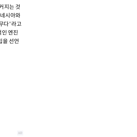
커지는 것
네시아와
선무다
라고
"
적인 엔진
립을 선언