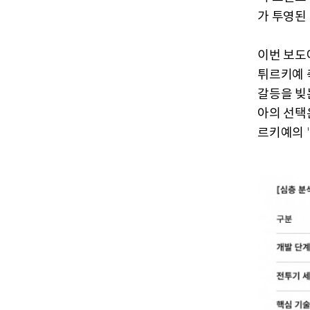
가 투영된
이번 보도
튀르키예 
갈등을 빚
아의 선택
르키예의
'