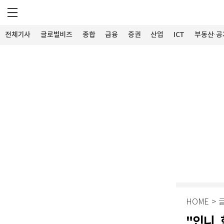
전체기사
글로벌비즈
종합
금융
증권
산업
ICT
부동산·공
HOME
>
"인니,