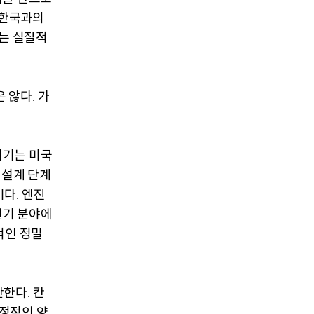
 한국과의
는 실질적
은 않다
가
.
제기는 미국
 설계 단계
이다
엔진
.
기 분야에
적인 정밀
단한다
칸
.
안정적인 양