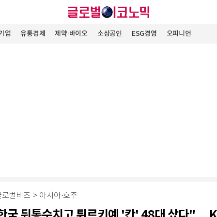
기업
유통경제
제약∙바이오
소상공인
ESG경영
오피니언
글로벌비즈
>
아시아·호주
 한국 뒤통수치고 튀르키예 '칸' 48대 샀다"… KF