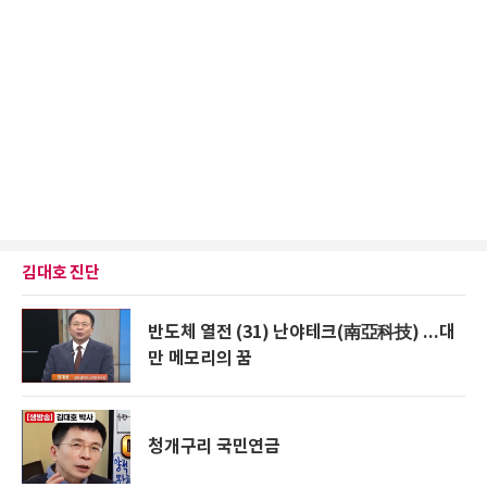
김대호 진단
반도체 열전 (31) 난야테크(南亞科技) ...대
만 메모리의 꿈
청개구리 국민연금