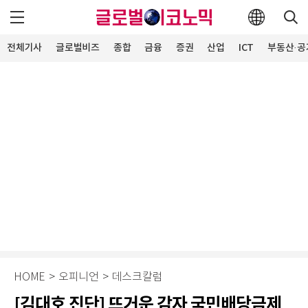
전체기사
글로벌비즈
종합
금융
증권
산업
ICT
부동산·공
HOME
>
오피니언
>
데스크칼럼
[김대호 진단] 뜨거운 감자 국민배당금제