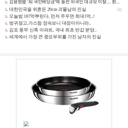
김용범發 'AI 국민배당금'에 놀란 외국인 대규모 이탈… 환율 1490원 위협