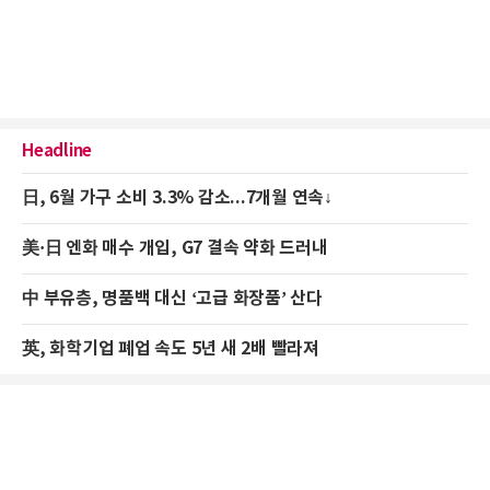
Headline
日, 6월 가구 소비 3.3% 감소...7개월 연속↓
美·日 엔화 매수 개입, G7 결속 약화 드러내
中 부유층, 명품백 대신 ‘고급 화장품’ 산다
英, 화학기업 폐업 속도 5년 새 2배 빨라져