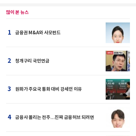
많이 본 뉴스
1
금융권 M&A와 사모펀드
2
청개구리 국민연금
3
원화가 주요국 통화 대비 강세인 이유
4
금융사 몰리는 전주…진짜 금융허브 되려면