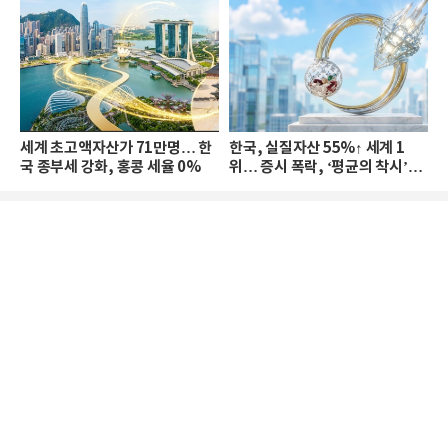
세계 초고액자산가 71만명… 한
한국, 실질자산 55%↑ 세계 1
국 종부세 강화, 홍콩 세율 0%
위… 증시 폭락, ‘평균의 착시’와
부의 유동성 위기