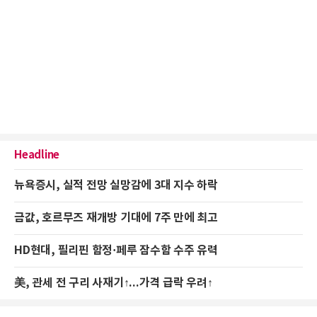
Headline
뉴욕증시, 실적 전망 실망감에 3대 지수 하락
금값, 호르무즈 재개방 기대에 7주 만에 최고
HD현대, 필리핀 함정·페루 잠수함 수주 유력
美, 관세 전 구리 사재기↑...가격 급락 우려↑