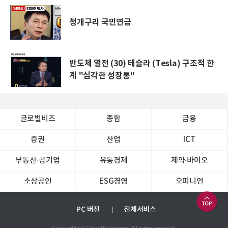
청개구리 국민연금
반도체 열전 (30) 테슬라 (Tesla) 구조적 한
계 "심각한 성장통"
글로벌비즈
종합
금융
증권
산업
ICT
부동산·공기업
유통경제
제약∙바이오
소상공인
ESG경영
오피니언
PC 버전
전체서비스