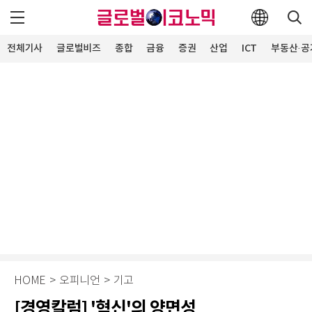
전체기사
글로벌비즈
종합
금융
증권
산업
ICT
부동산·공
HOME
>
오피니언
>
기고
[경영칼럼] '혁신'의 양면성