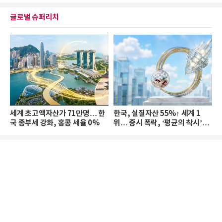
글로벌 슈퍼리치
세계 초고액자산가 71만명… 한
한국, 실질자산 55%↑ 세계 1
국 종부세 강화, 홍콩 세율 0%
위… 증시 폭락, ‘평균의 착시’와
부의 유동성 위기