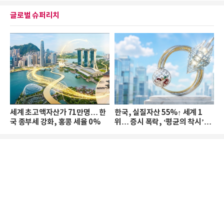
글로벌 슈퍼리치
세계 초고액자산가 71만명… 한
한국, 실질자산 55%↑ 세계 1
국 종부세 강화, 홍콩 세율 0%
위… 증시 폭락, ‘평균의 착시’와
부의 유동성 위기