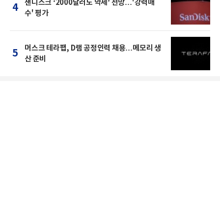
샌디스크 ‘2000달러도 약세’ 전망…'강력매
4
수' 평가
머스크 테라팹, D램 공정인력 채용…메모리 생
5
산 준비