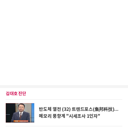
김대호 진단
반도체 열전 (32) 트렌드포스(集邦科技)...
메모리 풍향계 "시세조사 1인자"