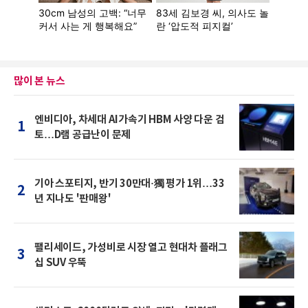
많이 본 뉴스
엔비디아, 차세대 AI가속기 HBM 사양 다운 검
1
토…D램 공급난이 문제
기아 스포티지, 반기 30만대·獨 평가 1위…33
2
년 지나도 '판매왕'
팰리세이드, 가성비로 시장 열고 현대차 플래그
3
십 SUV 우뚝