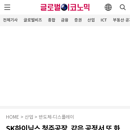
전체기사
글로벌비즈
종합
금융
증권
산업
ICT
부동산·공
HOME
>
산업
>
반도체·디스플레이
SK하이닉스 청주공장, 같은 공정서 또 화