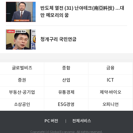
반도체 열전 (31) 난야테크(南亞科技) ...대
만 메모리의 꿈
청개구리 국민연금
글로벌비즈
종합
금융
증권
산업
ICT
부동산·공기업
유통경제
제약∙바이오
소상공인
ESG경영
오피니언
PC 버전
전체서비스
Copyright (c) Global Economic. All rights reserved.