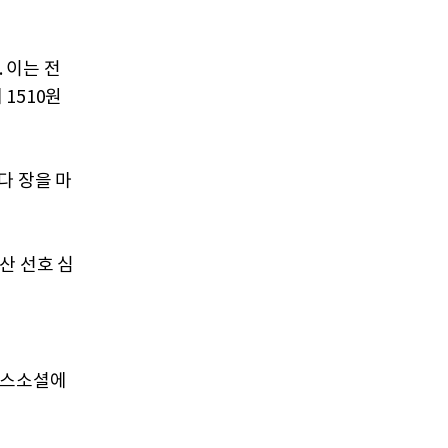
 이는 전
 1510원
다 장을 마
산 선호 심
루스소셜에