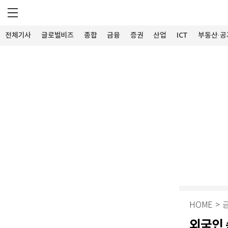
전체기사
글로벌비즈
종합
금융
증권
산업
ICT
부동산·공
HOME
>
외국인 