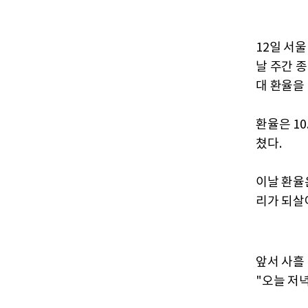
12일 서울
날 주간 종
대 환율을
환율은 10
쳤다.
이날 환율
리가 되살
앞서 사흘
"오늘 저