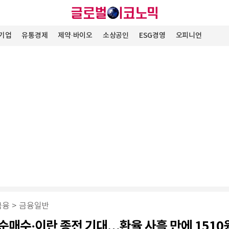
기업
유통경제
제약∙바이오
소상공인
ESG경영
오피니언
금융
>
금융일반
순매수·이란 종전 기대…환율 사흘 만에 1510