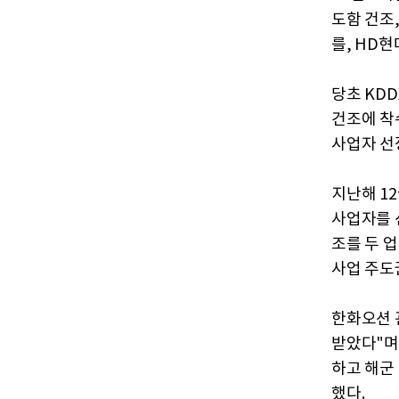
도함 건조
를, HD
당초 KDD
건조에 착
사업자 선
지난해 1
사업자를 
조를 두 
사업 주도
한화오션 
받았다"며
하고 해군
했다.