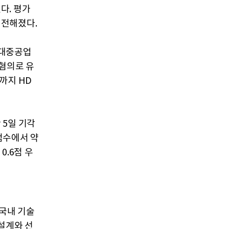
다. 평가
 전해졌다.
현대중공업
 혐의로 유
까지 HD
 5일 기각
점수에서 약
0.6점 우
 국내 기술
설계와 선