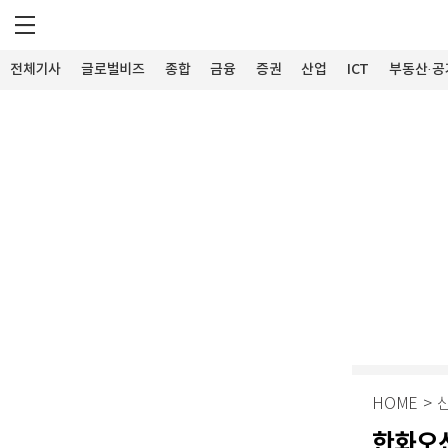
전체기사
글로벌비즈
종합
금융
증권
산업
ICT
부동산·공
HOME
>
한화오션