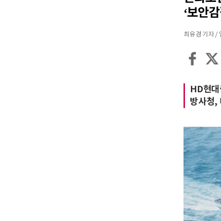
‘보안감
최유경 기자 / 입력
HD현대
방사청,