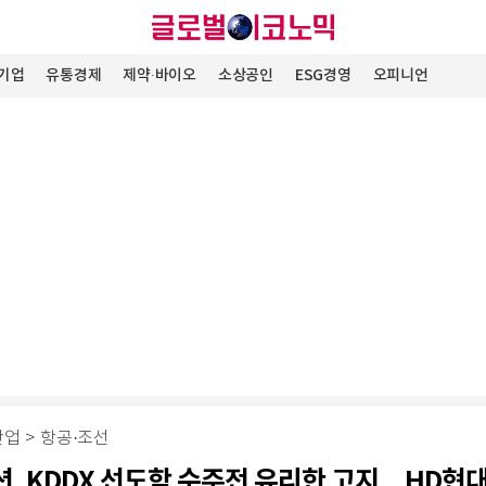
기업
유통경제
제약∙바이오
소상공인
ESG경영
오피니언
산업
>
항공·조선
, KDDX 선도함 수주전 유리한 고지…HD현