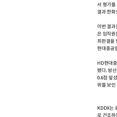
서 평가를
결과 한화
이번 결과
은 임직원
죄판결을 
현대중공업
HD현대중
됐다. 방
0.6점 
위를 보인
KDDX는 
로 건조하