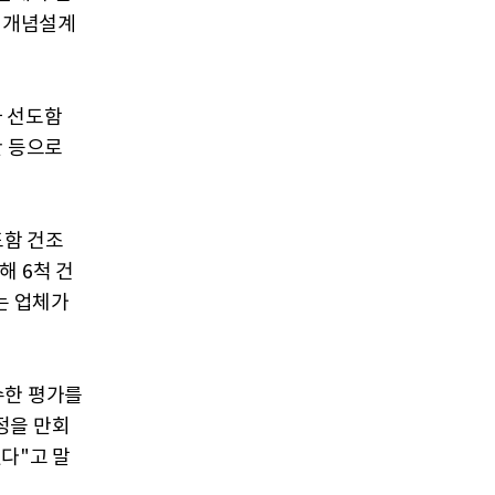
이 개념설계
와 선도함
란 등으로
도함 건조
해 6척 건
는 업체가
수한 평가를
정을 만회
다"고 말