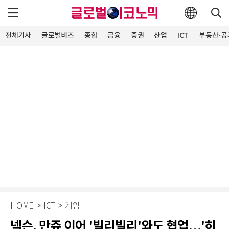
전체기사
글로벌비즈
종합
금융
증권
산업
ICT
부동산·공
HOME
>
ICT
>
게임
넥슨, 만쥬 이어 '빌리빌리'와도 협업…'히