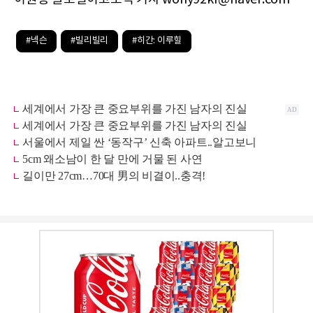
#넥슨
#빌리빌리
#히간: 이루힐