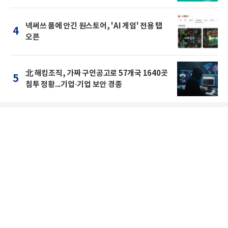
넥써쓰 품에 안긴 원스토어, 'AI 게임' 전용 탭
4
오픈
北 해킹조직, 가짜 구인공고로 57개국 1640곳
5
침투 정황...기업·기업 보안 경종