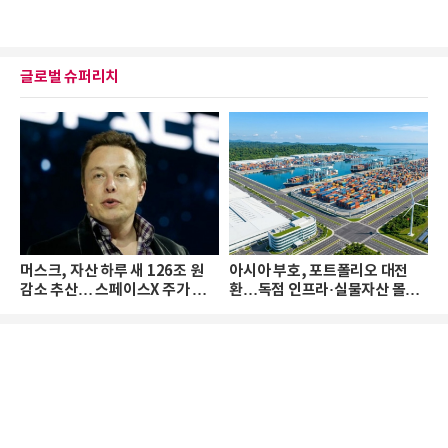
글로벌 슈퍼리치
머스크, 자산 하루 새 126조 원
아시아 부호, 포트폴리오 대전
감소 추산… 스페이스X 주가 하
환…독점 인프라·실물자산 몰린
락 때문
다