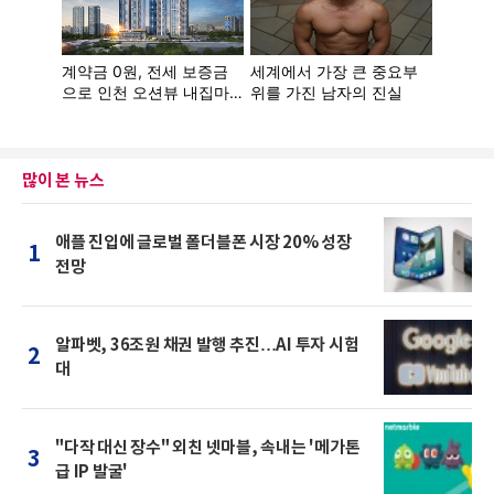
많이 본 뉴스
애플 진입에 글로벌 폴더블폰 시장 20% 성장
1
전망
알파벳, 36조원 채권 발행 추진…AI 투자 시험
2
대
"다작 대신 장수" 외친 넷마블, 속내는 '메가톤
3
급 IP 발굴'