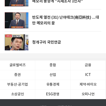
메모리 풍향계 "시세조사 1인자"
반도체 열전 (31) 난야테크(南亞科技) ...대
만 메모리의 꿈
청개구리 국민연금
글로벌비즈
종합
금융
증권
산업
ICT
부동산·공기업
유통경제
제약∙바이오
소상공인
ESG경영
오피니언