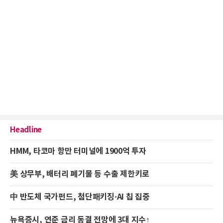
Headline
HMM, 타코마 항만 터미널에 1900억 투자
美 상무부, 배터리 폐기물 등 수출 제한키로
中 반도체 국가펀드, 첨단패키징·AI 칩 집중
뉴욕증시, 연준 금리 동결 전망에 3대 지수↑