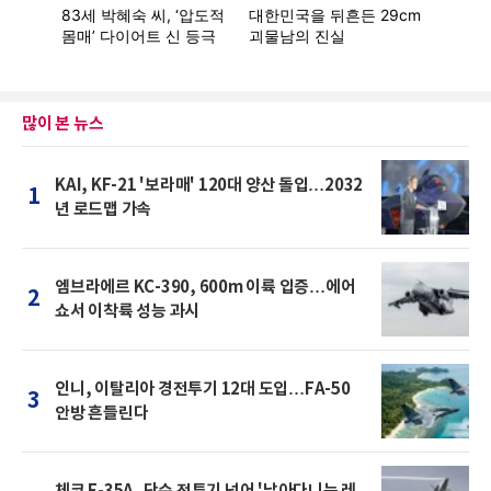
많이 본 뉴스
KAI, KF-21 '보라매' 120대 양산 돌입…2032
1
년 로드맵 가속
엠브라에르 KC-390, 600m 이륙 입증…에어
2
쇼서 이착륙 성능 과시
인니, 이탈리아 경전투기 12대 도입…FA-50
3
안방 흔들린다