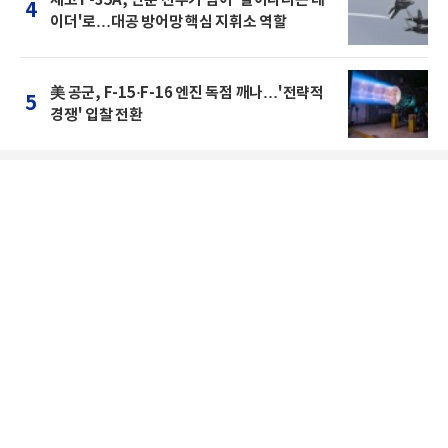
체코 F-35A, 단순 전투기 넘어 '날아다니는 레
4
이더'로…대공 방어망 핵심 지휘소 역할
美 공군, F-15·F-16 엔진 독점 깨나…'전략적
5
경쟁' 입찰 전환