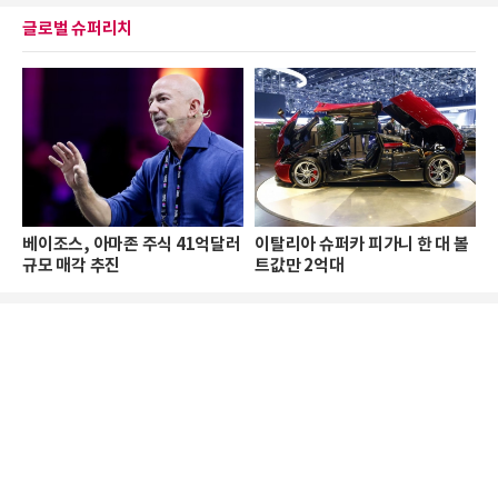
글로벌 슈퍼리치
베이조스, 아마존 주식 41억달러
이탈리아 슈퍼카 피가니 한 대 볼
규모 매각 추진
트값만 2억대