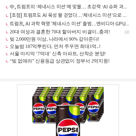
中, 트럼프의 ‘제네시스 미션’에 맞불… 초강력 ‘AI 슈퍼 과학자’ 가동
[초점] 트럼프도 AI 육성 팔 걷었다…‘제네시스 미션’으로 과학혁신 총동원
트럼프, AI 과학 혁명 '제네시스 미션' 출범…엔비디아 GPU 10만개 슈퍼컴 구축