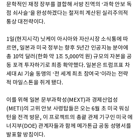
문학적인 재정 장부를 결합해 서방 진역의 ‘과학 안보 독
점 쇠사슬’을 완성하겠다는 철저히 계산된 실리주의적
통상 대전략이다.
1일(현지시각) 닛케이 아시아와 자산시장 소식통에 따
르면, 일본과 미국 정부는 향후 5년간 인공지능 분야에
총 10억 달러(한화 약 1조 5,000억 원) 규모의 자본을 공
동 포격 투자하기로 최종 확약했다. 일본은 트럼프표 차
세대 AI 기술 동맹의 ‘전 세계 최초 참여국’이라는 전략
적 마일스톤을 쥐게 됐다.
이를 위해 일본 문부과학성(MEXT)과 경제산업성
(METI)의 고위 안보 사령탑들은 오는 6월 초 미국 워싱
턴을 전격 방문, 이 프로젝트의 총괄 관제 기구인 미국 에
너지부(DOE) 관계자들과 함께 메가톤급 공동 성명서를
발표할 방침이다.