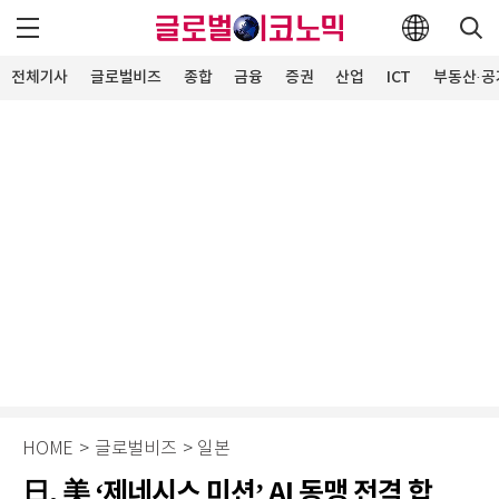
전체기사
글로벌비즈
종합
금융
증권
산업
ICT
부동산·공
HOME
>
글로벌비즈
>
일본
日, 美 ‘제네시스 미션’ AI 동맹 전격 합