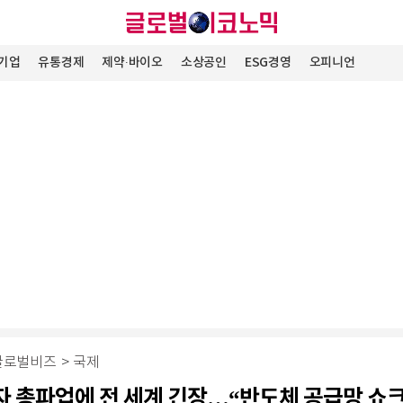
기업
유통경제
제약∙바이오
소상공인
ESG경영
오피니언
글로벌비즈
>
국제
 총파업에 전 세계 긴장…“반도체 공급망 쇼크