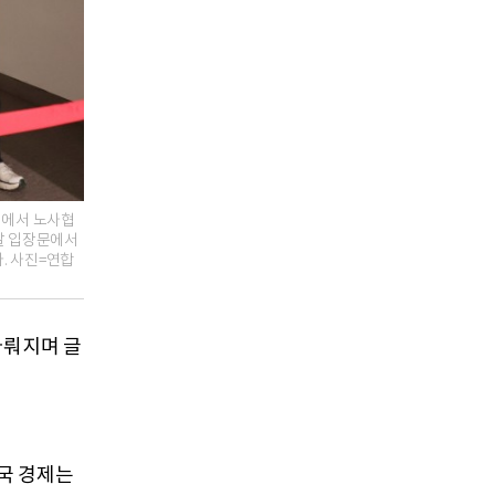
회에서 노사협
날 입장문에서
. 사진=연합
다뤄지며 글
국 경제는