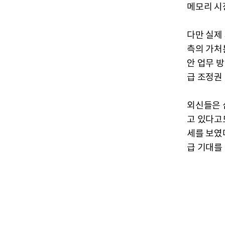
메모리 시
다만 실제
측의 가처
안 업무 
급 조정권
외신들은 
고 있다고
세를 보였
급 기대를