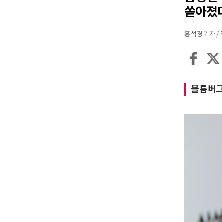
쏟아졌
홍석경 기자 / 입력
블룸버그