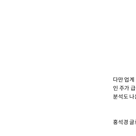
다만 업계
인 주가 
분석도 나
홍석경 글로