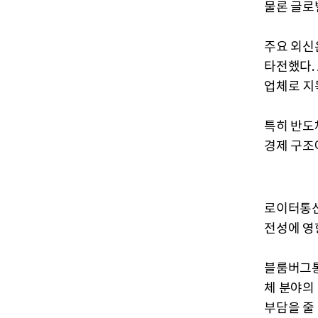
물론 글로벌
주요 외신
타전했다.
업체로 지
특히 반도
경제 구조
로이터통신
전성에 영
블룸버그통
체 분야의
부담을 줄