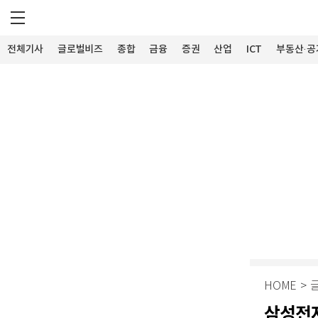
전체기사
글로벌비즈
종합
금융
증권
산업
ICT
부동산·공
HOME
>
삼성전자