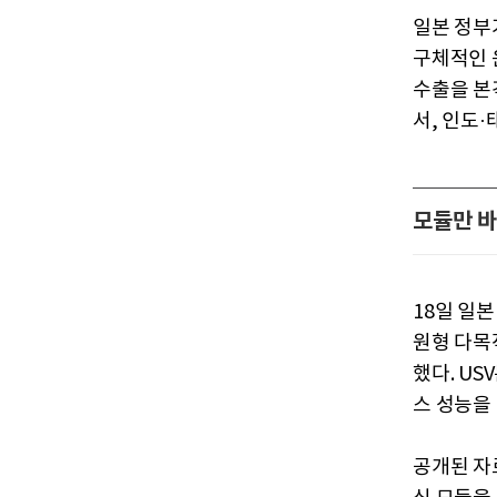
일본 정부
구체적인 
수출을 본
서, 인도
모듈만 바
18일 일
원형 다목
했다. U
스 성능을
공개된 자