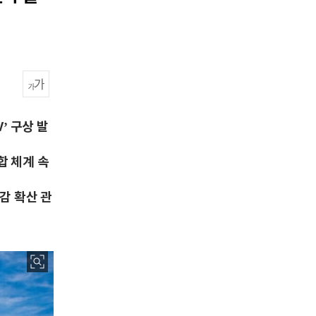
’ 구상 발
합 체계 속
감 확산 관