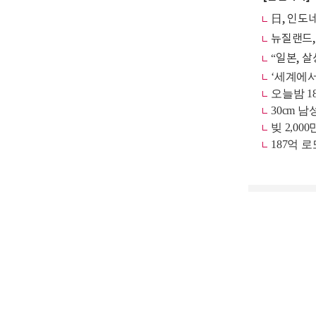
日, 인도
뉴질랜드,
“일본, 살