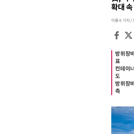
확대 속
이용수 기자 / 입력
방위장비청
표
컨테이너
도
방위장비
측