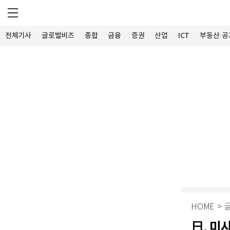
전체기사
글로벌비즈
종합
금융
증권
산업
ICT
부동산·공
HOME
>
日, 미