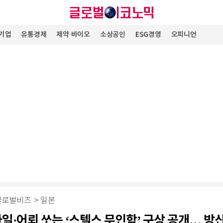
기업
유통경제
제약∙바이오
소상공인
ESG경영
오피니언
글로벌비즈
>
일본
사일·어뢰 쏘는 ‘스텔스 무인함’ 구상 공개… 방