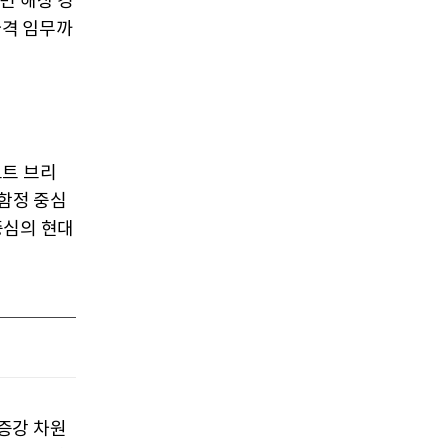
면 해상 경
타격 임무까
모트 브리
 함정 중심
중심의 현대
증강 차원