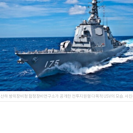
 산하 방위장비청 함정장비연구소가 공개한 전투지원형 다목적 USV의 모습. 사