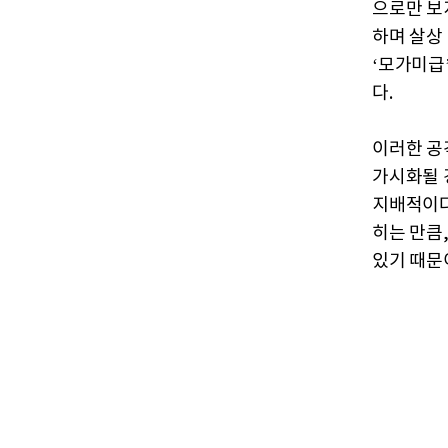
으로만 보지
하며 살상
‘모가미급
다.
이러한 공
가시화될 
지배적이다
히는 만큼
있기 때문