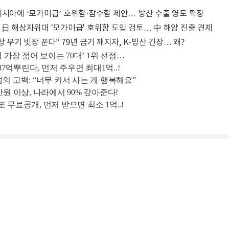
네시아에 ‘모가미급’ 호위함·잠수함 제안… 방산 수출 영토 확장
 日 해상자위대 '모가미급' 호위함 도입 검토… 中 해양 진출 견제
상 무기 빗장 푼다” 79년 금기 깨지자, K-방산 긴장… 왜?