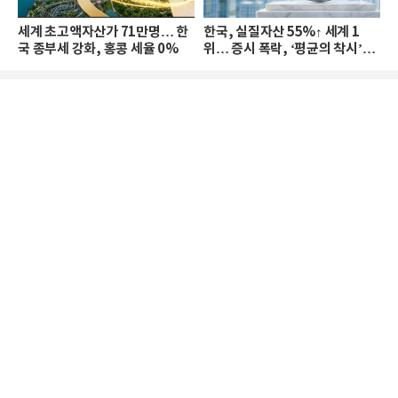
세계 초고액자산가 71만명… 한
한국, 실질자산 55%↑ 세계 1
국 종부세 강화, 홍콩 세율 0%
위… 증시 폭락, ‘평균의 착시’와
부의 유동성 위기