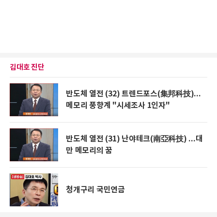
김대호 진단
반도체 열전 (32) 트렌드포스(集邦科技)...
메모리 풍향계 "시세조사 1인자"
반도체 열전 (31) 난야테크(南亞科技) ...대
만 메모리의 꿈
청개구리 국민연금