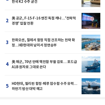
한국 K2 수주 굳건
美 공군, F-15·F-16 엔진 독점 깨나…'전략적
2
경쟁' 입찰 전환
한화오션, 칠레서 함정 직접 건조하는 전략 확
3
정…HD현대와 남미서 정면승부
美 해군, 70년 만에 핵전함 부활 검토… 포드급
4
A1B 원자로 그대로 쓴다
HD현대, 필리핀 함정·페루 잠수함 수주 유력…
5
하반기 방산 대박 예고