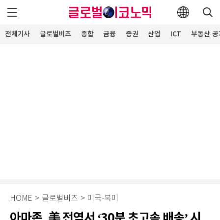
전체기사
글로벌비즈
종합
금융
증권
산업
ICT
부동산·공
HOME
>
글로벌비즈
>
미국·북미
아마존, 美 전역서 ‘30분 초고속 배송’ 시