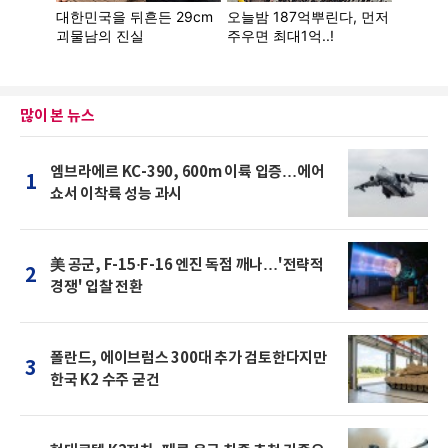
많이 본 뉴스
엠브라에르 KC-390, 600m 이륙 입증…에어
1
쇼서 이착륙 성능 과시
美 공군, F-15·F-16 엔진 독점 깨나…'전략적
2
경쟁' 입찰 전환
폴란드, 에이브럼스 300대 추가 검토한다지만
3
한국 K2 수주 굳건