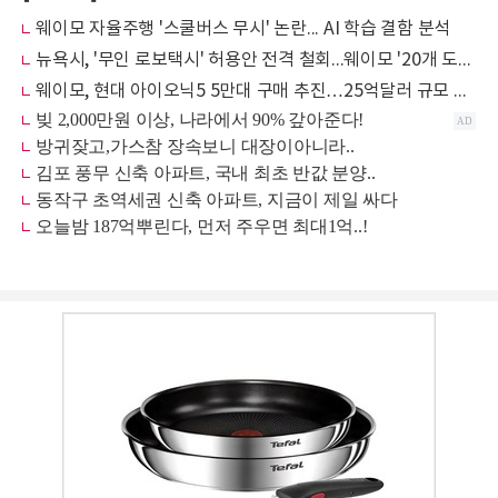
웨이모 자율주행 '스쿨버스 무시' 논란... AI 학습 결함 분석
뉴욕시, '무인 로보택시' 허용안 전격 철회...웨이모 '20개 도시 확장' 전략에 급제동
웨이모, 현대 아이오닉5 5만대 구매 추진…25억달러 규모 로보택시 확대