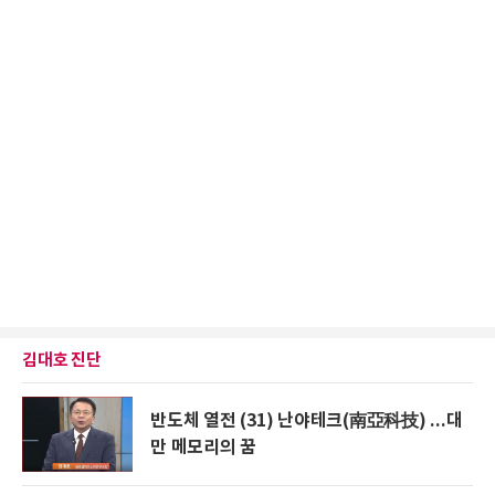
김대호 진단
반도체 열전 (31) 난야테크(南亞科技) ...대
만 메모리의 꿈