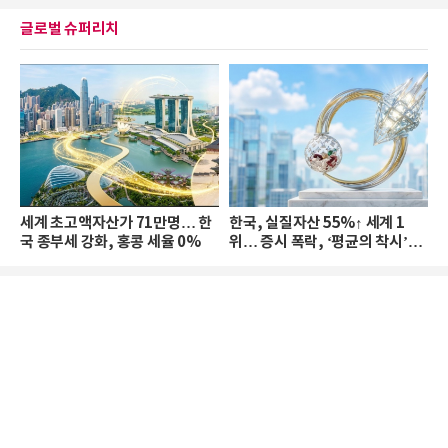
글로벌 슈퍼리치
세계 초고액자산가 71만명… 한
한국, 실질자산 55%↑ 세계 1
국 종부세 강화, 홍콩 세율 0%
위… 증시 폭락, ‘평균의 착시’와
부의 유동성 위기