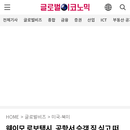
전체기사
글로벌비즈
종합
금융
증권
산업
ICT
부동산·공
HOME
>
글로벌비즈
>
미국·북미
웨이모 로보택시, 공항서 승객 짐 싣고 떠