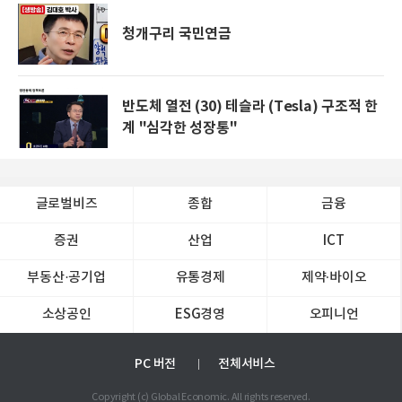
청개구리 국민연금
반도체 열전 (30) 테슬라 (Tesla) 구조적 한
계 "심각한 성장통"
글로벌비즈
종합
금융
증권
산업
ICT
부동산·공기업
유통경제
제약∙바이오
소상공인
ESG경영
오피니언
PC 버전
전체서비스
Copyright (c) Global Economic. All rights reserved.