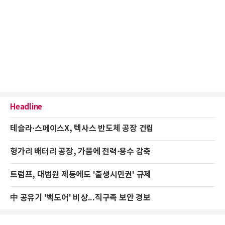
Headline
테슬라·스페이스X, 텍사스 반도체 공장 건립
헝가리 배터리 공장, 가뭄에 전력·용수 감축
트럼프, 대법원 제동에도 '출생시민권' 규제
中 공유기 '백도어' 비상...직구족 보안 경보