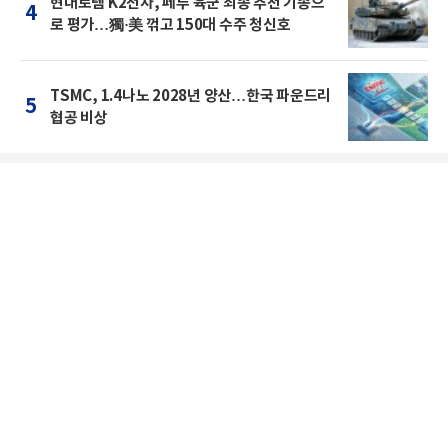
현대로템 K2전차, 페루 육군 최종 추천 기종으
4
로 평가…獨·美 꺾고 150대 수주 청신호
TSMC, 1.4나노 2028년 양산…한국 파운드리
5
협공 비상