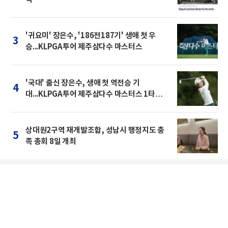
'귀요미' 장은수, '186전187기' 생애 첫 우
3
승...KLPGA투어 제주삼다수 마스터스
'국대' 출신 장은수, 생애 첫 역전승 기
4
대...KLPGA투어 제주삼다수 마스터스 1타차
공동 2위
상대원2구역 재개발조합, 성남시 행정지도 충
5
족 총회 8일 개최