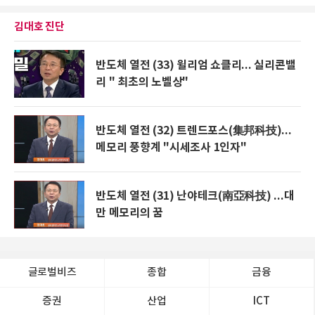
김대호 진단
반도체 열전 (33) 윌리엄 쇼클리... 실리콘밸
리 " 최초의 노벨상"
반도체 열전 (32) 트렌드포스(集邦科技)...
메모리 풍향계 "시세조사 1인자"
반도체 열전 (31) 난야테크(南亞科技) ...대
만 메모리의 꿈
글로벌비즈
종합
금융
증권
산업
ICT