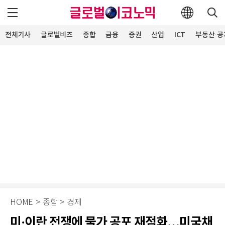
전체기사
글로벌비즈
종합
금융
증권
산업
ICT
부동산·공
HOME
>
종합
>
경제
미·이란 전쟁에 물가 공포 재점화…미국채