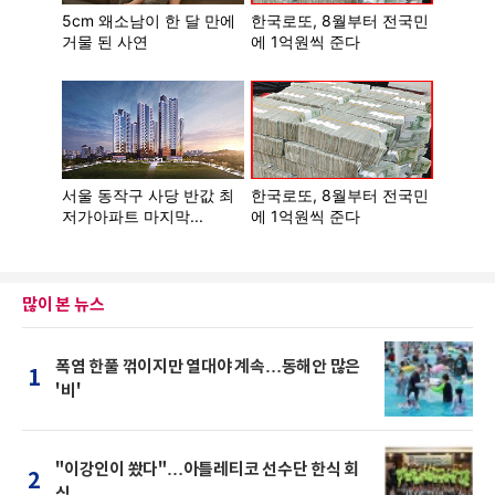
많이 본 뉴스
폭염 한풀 꺾이지만 열대야 계속…동해안 많은
1
'비'
"이강인이 쐈다"…아틀레티코 선수단 한식 회
2
식