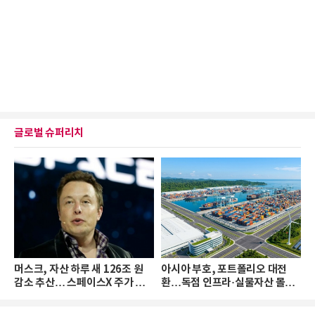
글로벌 슈퍼리치
머스크, 자산 하루 새 126조 원
아시아 부호, 포트폴리오 대전
감소 추산… 스페이스X 주가 하
환…독점 인프라·실물자산 몰린
락 때문
다