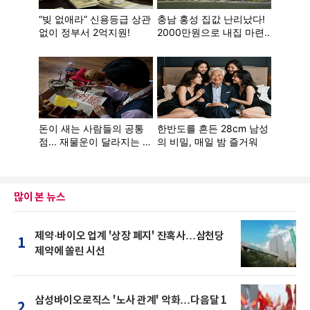
많이 본 뉴스
제약·바이오 업계 '상장 폐지' 잔혹사…삼천당
1
제약에 쏠린 시선
삼성바이오로직스 '노사 관계' 악화…다음달 1
2