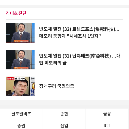
김대호 진단
반도체 열전 (32) 트렌드포스(集邦科技)...
메모리 풍향계 "시세조사 1인자"
반도체 열전 (31) 난야테크(南亞科技) ...대
만 메모리의 꿈
청개구리 국민연금
글로벌비즈
종합
금융
증권
산업
ICT