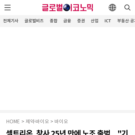
전체기사
글로벌비즈
종합
금융
증권
산업
ICT
부동산·공
HOME
>
제약∙바이오
>
바이오
셀트리온, 창사 25년 만에 노조 출범…"기