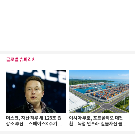
글로벌 슈퍼리치
머스크, 자산 하루 새 126조 원
아시아 부호, 포트폴리오 대전
감소 추산… 스페이스X 주가 하
환…독점 인프라·실물자산 몰린
락 때문
다