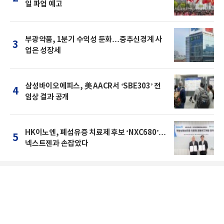
일 파업 예고
부광약품, 1분기 수익성 둔화…중추신경계 사
3
업은 성장세
삼성바이오에피스, 美 AACR서 ‘SBE303’ 전
4
임상 결과 공개
HK이노엔, 폐섬유증 치료제 후보 ‘NXC680’…
5
넥스트젠과 손잡았다