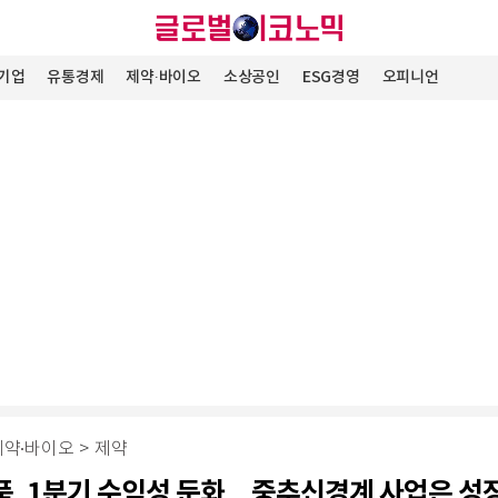
기업
유통경제
제약∙바이오
소상공인
ESG경영
오피니언
제약∙바이오
>
제약
, 1분기 수익성 둔화…중추신경계 사업은 성