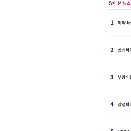
많이 본 뉴스
1
제약·바
2
삼성바이
3
부광약
4
삼성바이