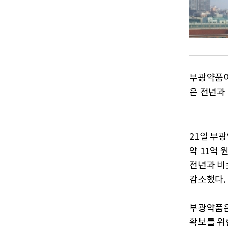
부광약품이
은 전년과
21일 부광
약 11억 
전년과 비슷
감소했다.
부광약품은
확보를 위