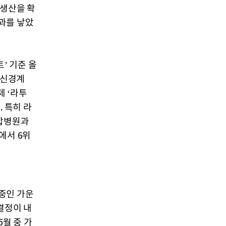
 생산을 확
과를 낳았
’ 기준 올
추신경계
제 ‘라투
 특히 라
종합병원과
에서 6위
중인 가운
결정이 내
월 중 가