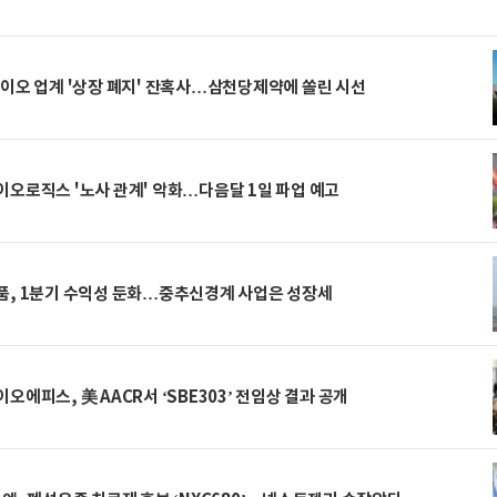
이오 업계 '상장 폐지' 잔혹사…삼천당제약에 쏠린 시선
오로직스 '노사 관계' 악화…다음달 1일 파업 예고
품, 1분기 수익성 둔화…중추신경계 사업은 성장세
오에피스, 美 AACR서 ‘SBE303’ 전임상 결과 공개