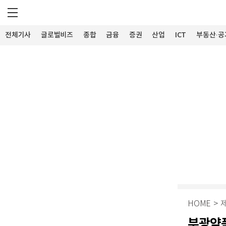
전체기사
글로벌비즈
종합
금융
증권
산업
ICT
부동산·공
HOME
>
부광약품