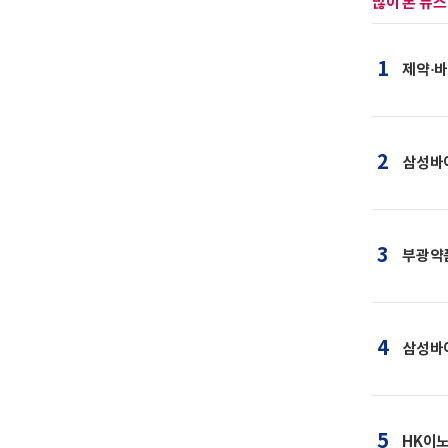
많이 본 뉴스
1
제약·바
2
삼성바이
3
부광약
4
삼성바이
5
HK이노