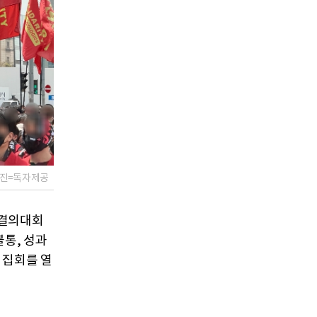
사진=독자제공
쟁결의대회
불통, 성과
 집회를 열