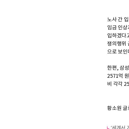
노사 간 
임금 인상
입하겠다고
쟁의행위 
으로 보인
한편, 삼
2571억 
비 각각 2
황소원 글로