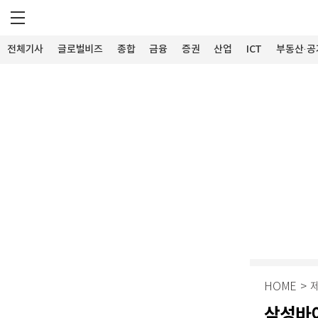
전체기사
글로벌비즈
종합
금융
증권
산업
ICT
부동산·공
HOME
>
삼성바이