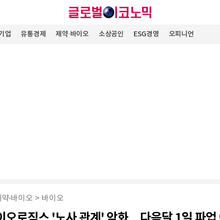
기업
유통경제
제약∙바이오
소상공인
ESG경영
오피니언
제약∙바이오
>
바이오
오로직스 '노사 관계' 악화…다음달 1일 파업