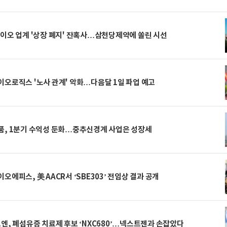
이오 업계 '상장 폐지' 잔혹사…삼천당제약에 쏠린 시선
오로직스 '노사 관계' 악화…다음달 1일 파업 예고
품, 1분기 수익성 둔화…중추신경계 사업은 성장세
오에피스, 美 AACR서 ‘SBE303’ 전임상 결과 공개
엔, 폐섬유증 치료제 후보 ‘NXC680’…넥스트젠과 손잡았다