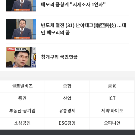
메모리 풍향계 "시세조사 1인자"
반도체 열전 (31) 난야테크(南亞科技) ...대
만 메모리의 꿈
청개구리 국민연금
글로벌비즈
종합
금융
증권
산업
ICT
부동산·공기업
유통경제
제약∙바이오
소상공인
ESG경영
오피니언