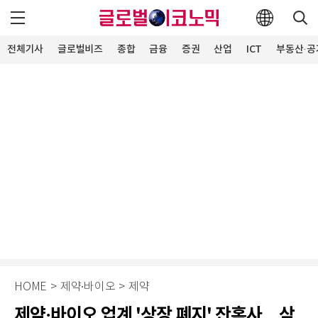
전체기사
글로벌비즈
종합
금융
증권
산업
ICT
부동산·공
HOME
>
제약∙바이오
>
제약
제약·바이오 업계 '상장 폐지' 잔혹사…삼