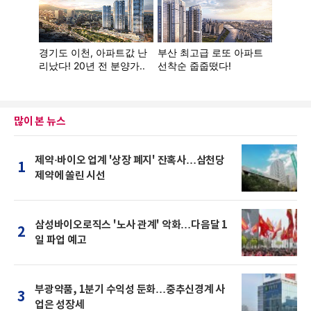
많이 본 뉴스
제약·바이오 업계 '상장 폐지' 잔혹사…삼천당
1
제약에 쏠린 시선
삼성바이오로직스 '노사 관계' 악화…다음달 1
2
일 파업 예고
부광약품, 1분기 수익성 둔화…중추신경계 사
3
업은 성장세