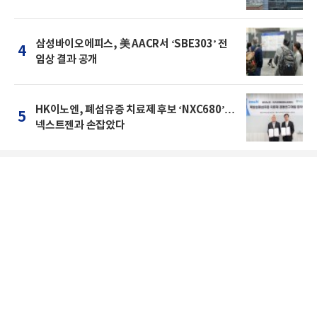
삼성바이오에피스, 美 AACR서 ‘SBE303’ 전
4
임상 결과 공개
HK이노엔, 폐섬유증 치료제 후보 ‘NXC680’…
5
넥스트젠과 손잡았다