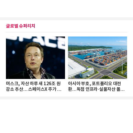
글로벌 슈퍼리치
머스크, 자산 하루 새 126조 원
아시아 부호, 포트폴리오 대전
감소 추산… 스페이스X 주가 하
환…독점 인프라·실물자산 몰린
락 때문
다