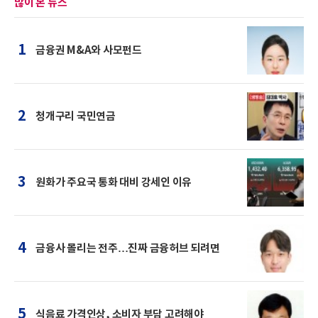
많이 본 뉴스
1
금융권 M&A와 사모펀드
2
청개구리 국민연금
3
원화가 주요국 통화 대비 강세인 이유
4
금융사 몰리는 전주…진짜 금융허브 되려면
5
식음료 가격인상, 소비자 부담 고려해야