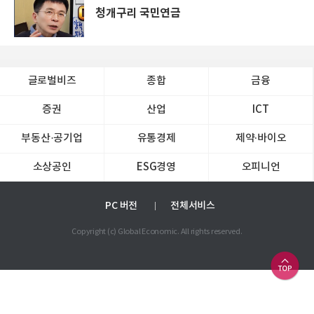
청개구리 국민연금
글로벌비즈
종합
금융
증권
산업
ICT
부동산·공기업
유통경제
제약∙바이오
소상공인
ESG경영
오피니언
PC 버전
전체서비스
Copyright (c) Global Economic. All rights reserved.