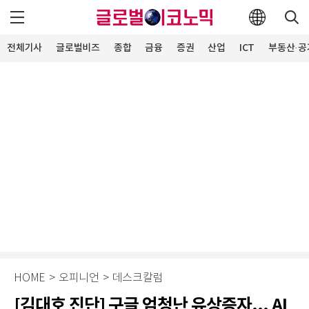
전체기사
글로벌비즈
종합
금융
증권
산업
ICT
부동산·공
HOME
>
오피니언
>
데스크칼럼
[김대호 진단] 구글 엄청난 유상증자... AI