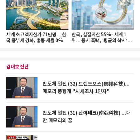
세계 초고액자산가 71만명… 한
한국, 실질자산 55%↑ 세계 1
국 종부세 강화, 홍콩 세율 0%
위… 증시 폭락, ‘평균의 착시’와
부의 유동성 위기
김대호 진단
반도체 열전 (32) 트렌드포스(集邦科技)...
메모리 풍향계 "시세조사 1인자"
반도체 열전 (31) 난야테크(南亞科技) ...대
만 메모리의 꿈