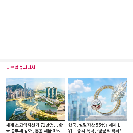
글로벌 슈퍼리치
세계 초고액자산가 71만명… 한
한국, 실질자산 55%↑ 세계 1
국 종부세 강화, 홍콩 세율 0%
위… 증시 폭락, ‘평균의 착시’와