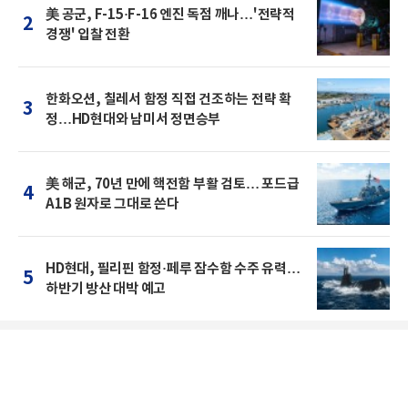
美 공군, F-15·F-16 엔진 독점 깨나…'전략적
2
경쟁' 입찰 전환
한화오션, 칠레서 함정 직접 건조하는 전략 확
3
정…HD현대와 남미서 정면승부
美 해군, 70년 만에 핵전함 부활 검토… 포드급
4
A1B 원자로 그대로 쓴다
HD현대, 필리핀 함정·페루 잠수함 수주 유력…
5
하반기 방산 대박 예고