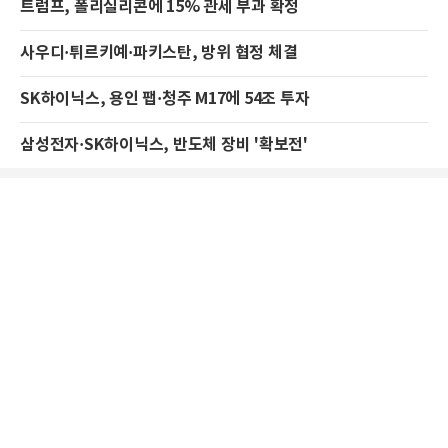
트럼프, 폴리실리콘에 15% 관세 부과 확정
사우디·튀르키예·파키스탄, 방위 협정 체결
SK하이닉스, 용인 팹·청주 M17에 54조 투자
삼성전자·SK하이닉스, 반도체 장비 '확보전'