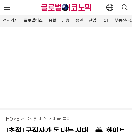
전체기사
글로벌비즈
종합
금융
증권
산업
ICT
부동산·공
HOME
>
글로벌비즈
>
미국·북미
[초점] 구직자가 돈 내는 시대…美, 화이트