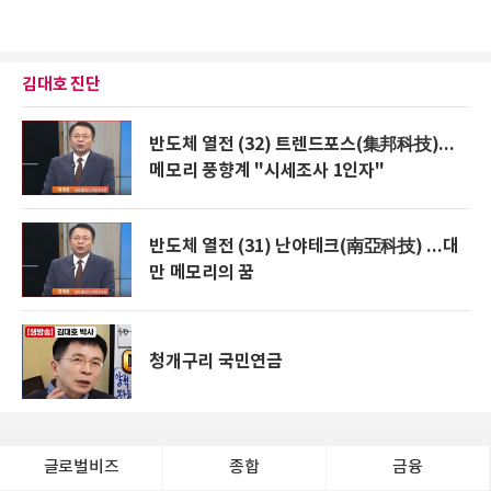
김대호 진단
반도체 열전 (32) 트렌드포스(集邦科技)...
메모리 풍향계 "시세조사 1인자"
반도체 열전 (31) 난야테크(南亞科技) ...대
만 메모리의 꿈
청개구리 국민연금
글로벌비즈
종합
금융