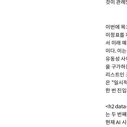
것이 관례
이번에 목
이정표를 
서 미래 예
이다. 이
유동성 사
을 구가하
리스트인 크
은 "일시적 
한 번 진입
<h2 da
는 두 번
현재 AI