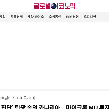
기업
유통경제
제약∙바이오
소상공인
ESG경영
오피니언
글로벌비즈
>
미국·북미
 진단] 탄광 속의 카나리아...마이크론 MU 