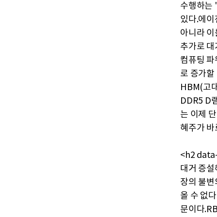
수행하는 '
있다.에이
아니라 이
추가로 대
컴퓨팅 파
로 증가할
HBM(고
DDR5 D
는 이제 단
혜주가 바
<h2 da
대거 증설
장의 불변
올 수 없
문이다.RB