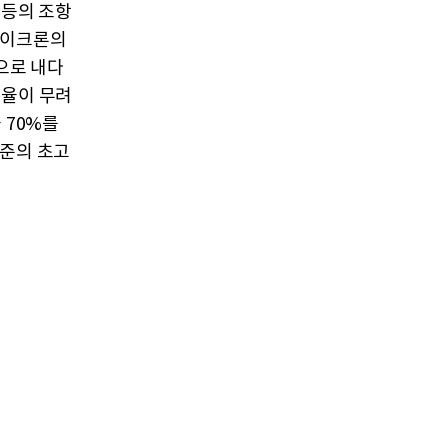
 등의 조항
마이크론의
것으로 내다
진율이 무려
 70%를
수준의 초고