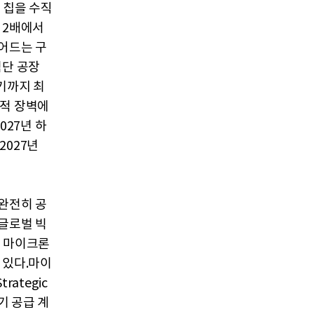
 칩을 수직
 2배에서
줄어드는 구
첨단 공장
기까지 최
리적 장벽에
027년 하
2027년
 완전히 공
 글로벌 빅
해 마이크론
 있다.마이
rategic
장기 공급 계