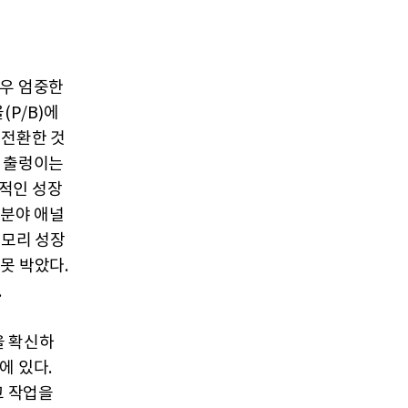
매우 엄중한
P/B)에
 전환한 것
로 출렁이는
적인 성장
술분야 애널
 메모리 성장
고 못 박았다.
.
등을 확신하
에 있다.
고 작업을