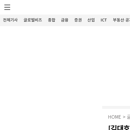
전체기사
글로벌비즈
종합
금융
증권
산업
ICT
부동산·공
HOME
>
[김대호