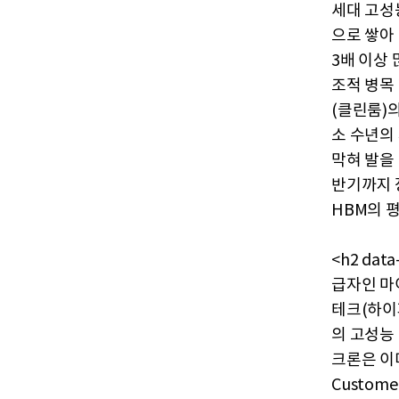
세대 고성
으로 쌓아
3배 이상
조적 병목
(클린룸)
소 수년의
막혀 발을 
반기까지 
HBM의 평
<h2 da
급자인 마
테크(하이
의 고성능
크론은 이미
Custom