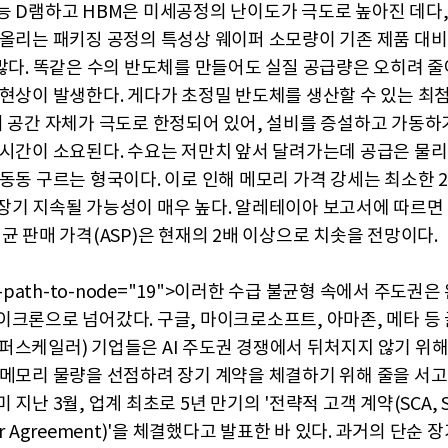
능 D램하고 HBM은 미세공정의 난이도가 극도로 높아진 데다,
 올리는 패키징 공정의 특성상 웨이퍼 소모량이 기존 제품 대비
 많다. 똑같은 수의 반도체를 만들어도 실질 공급량은 오히려 
 현상이 발생한다. 게다가 초정밀 반도체를 생산할 수 있는 최
의 공간 자체가 극도로 한정되어 있어, 설비를 증설하고 가동하
 시간이 소요된다. 수요는 저만치 앞서 달려가는데 공급은 물
동동 구르는 형국이다. 이로 인해 메모리 가격 강세는 최소한 2
장기 지속될 가능성이 매우 높다. 알레테이아 보고서에 따르면 
균 판매 가격(ASP)은 현재의 2배 이상으로 치솟을 전망이다.
ta-path-to-node="19">이러한 수급 불균형 속에서 주도권은
이크론으로 넘어갔다. 구글, 마이크로소프트, 아마존, 메타 등
퍼스케일러) 기업들은 AI 주도권 경쟁에서 뒤처지지 않기 위
 메모리 물량을 선점하려 장기 계약을 체결하기 위해 줄을 서고
 지난 3월, 업계 최초로 5년 만기의 '전략적 고객 계약(SCA, St
er Agreement)'을 체결했다고 발표한 바 있다. 과거의 단순 