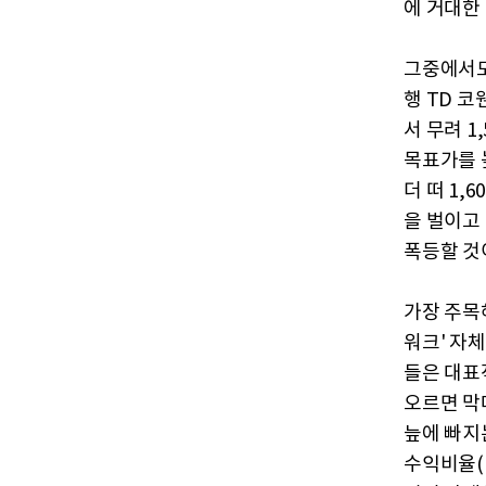
에 거대한
그중에서도
행 TD 코
서 무려 1
목표가를 높
더 떠 1,
을 벌이고 
폭등할 것
가장 주목
워크' 자
들은 대표
오르면 막
늪에 빠지
수익비율(