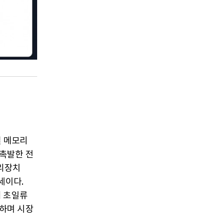
벌 메모리
 촉발한 전
리장치
세이다.
의 초일류
하며 시장