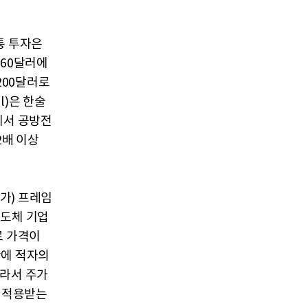
통 투자은
660달러에
,200달러로
l)은 한술
팎에서 공방전
2배 이상
가) 프레임
반도체 기업
로 가격이
간에 적자의
따라서 주가
을 적용받는