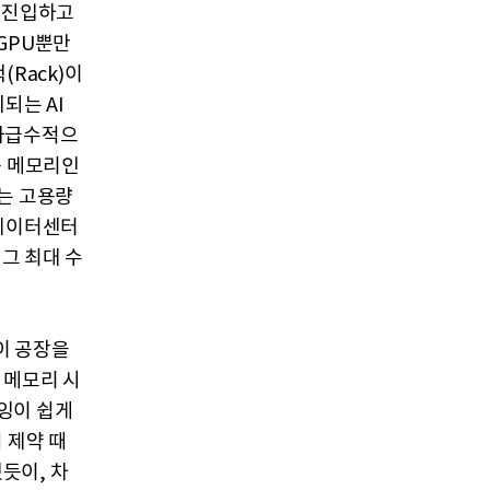
히 진입하고
GPU뿐만
Rack)이
되는 AI
기하급수적으
속 메모리인
는 고용량
 데이터센터
 그 최대 수
들이 공장을
 메모리 시
잉이 쉽게
 제약 때
했듯이, 차