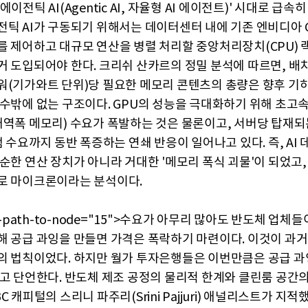
에이전틱 AI(Agentic AI, 자율형 AI 에이전트)' 시대로 급속
전틱 AI가 구동되기 위해서는 데이터센터 내에 기존 엔비디아 
를 제어하고 대규모 연산을 병렬 처리할 중앙처리장치(CPU) 랙(
거 도입되어야 한다. 크리쉬 산카르의 정밀 분석에 따르면, 배치
워(기가와트 단위)당 필요한 메모리 콘텐츠의 총량은 향후 
 수밖에 없는 구조이다. GPU의 성능을 극대화하기 위해 초고
대역폭 메모리) 수요가 폭발하는 것은 물론이고, 서버당 탑재되
램 수요까지 동반 폭증하는 연쇄 반응이 일어나고 있다. 즉, AI
순한 연산 장치가 아니라 거대한 '메모리 폭식 괴물'이 되었고,
로 마이크론이라는 분석이다.
ta-path-to-node="15">수요가 아무리 많아도 반도체 업체
해 공급 과잉을 만들면 가격은 폭락하기 마련이다. 이것이 과거
의 법칙이었다. 하지만 월가 투자은행들은 이번만큼은 공급 과
다고 단언한다. 반도체 제조 공정의 물리적 한계와 클린룸 공간의
C 캐피털의 스리니 파주리(Srini Pajjuri) 애널리스트가 지적