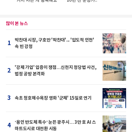
많이 본 뉴스
박찬대 시장, 구호만 '꽉찬대'... '압도적 인천'
1
속 빈 강정
'강제 가입' 입증이 쟁점…신천지 정당법 사건,
2
법정 공방 본격화
3
속초 청호해수욕장 영화 '군체' 15일로 연기
‘용인 반도체 특수’ 눈뜬 광주시… 3만 호 AI 스
4
마트도시로 대전환 시동