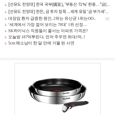
[선유도 전망대] 한국 국부(國富), '부동산 71%' 편중…"금(金)으로 체질 개선해야"
[선유도 전망대] 한은, 금 투자 침묵…세계 유일 '금 부가세'가 국부 축적 가로막아