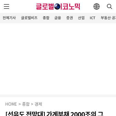
전체기사
글로벌비즈
종합
금융
증권
산업
ICT
부동산·공
HOME
>
종합
>
경제
[선유도 전망대] 가계부채 2000조의 그