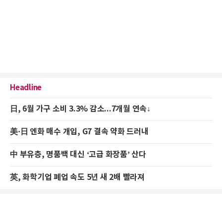
Headline
日, 6월 가구 소비 3.3% 감소...7개월 연속↓
美·日 엔화 매수 개입, G7 결속 약화 드러내
中 부유층, 명품백 대신 ‘고급 화장품’ 산다
英, 화학기업 폐업 속도 5년 새 2배 빨라져