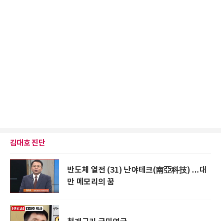
김대호 진단
반도체 열전 (31) 난야테크(南亞科技) ...대
만 메모리의 꿈