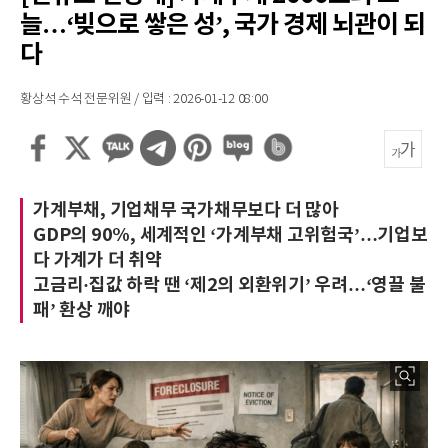
늘…‘빚으로 쌓은 성’, 국가 경제 뇌관이 되
다
황상석 수석 전문위원 / 입력 : 2026-01-12 08:00
가계부채, 기업채무 국가채무보다 더 많아
GDP의 90%, 세계적인 ‘가계부채 고위험국’…기업보
다 가계가 더 취약
고금리·집값 하락 땐 ‘제2의 외환위기’ 우려…‘영끌 불
패’ 환상 깨야