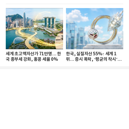
세계 초고액자산가 71만명… 한
한국, 실질자산 55%↑ 세계 1
국 종부세 강화, 홍콩 세율 0%
위… 증시 폭락, ‘평균의 착시’와
부의 유동성 위기