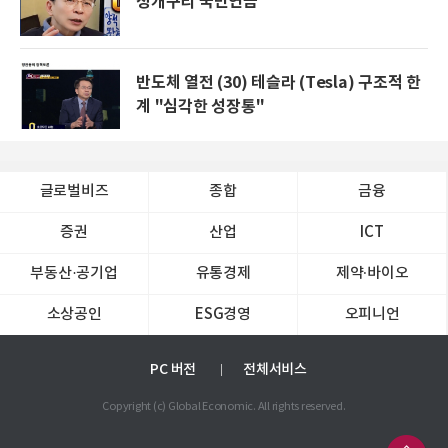
청개구리 국민연금
반도체 열전 (30) 테슬라 (Tesla) 구조적 한
계 "심각한 성장통"
글로벌비즈
종합
금융
증권
산업
ICT
부동산·공기업
유통경제
제약∙바이오
소상공인
ESG경영
오피니언
PC 버전
전체서비스
Copyright (c) Global Economic. All rights reserved.