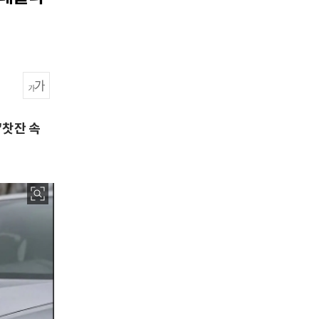
'찻잔 속