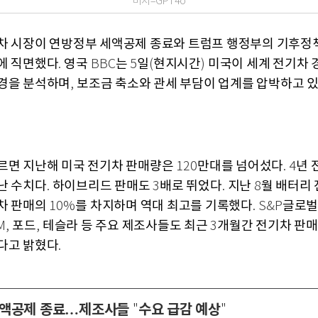
미지=GPT4o
차 시장이 연방정부 세액공제 종료와 트럼프 행정부의 기후정
에 직면했다
영국
는
일
현지시간
미국이 세계 전기차
.
BBC
5
(
)
경을 분석하며
보조금 축소와 관세 부담이 업계를 압박하고 
,
르면 지난해 미국 전기차 판매량은
만대를 넘어섰다
년 
120
. 4
난 수치다
하이브리드 판매도
배로 뛰었다
지난
월 배터리
.
3
.
8
차 판매의
를 차지하며 역대 최고를 기록했다
글로벌
10%
. S&P
포드
테슬라 등 주요 제조사들도 최근
개월간 전기차 판매
GM,
,
3
다고 밝혔다
.
세액공제 종료…제조사들
수요 급감 예상
"
"