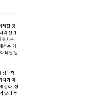
뒤처진 것
터리 전기
계 수치는
에서는 거
와 네팔 등
줘 상대적
기차가 미
제 강화
정
,
억 달러 투