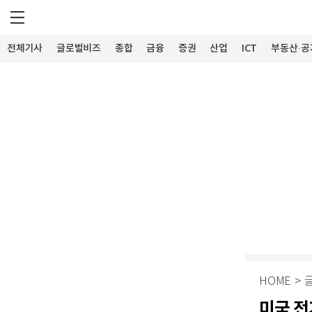
전체기사
글로벌비즈
종합
금융
증권
산업
ICT
부동산·공
HOME
>
미국 전