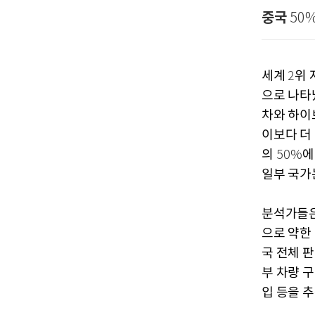
중국
50%
세계
위 
2
으로 나타
차와 하이
이보다 더
의
에
50%
일부 국가
분석가들은
으로 약한
국 전체 
부 차량 
입 등을 