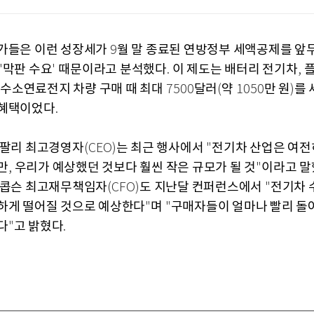
가들은 이런 성장세가
월 말 종료된 연방정부 세액공제를 앞
9
막판 수요
때문이라고 분석했다
이 제도는 배터리 전기차
'
'
.
,
수소연료전지 차량 구매 때 최대
달러
약
만 원
를
7500
(
1050
)
 혜택이었다
.
 팔리 최고경영자
는 최근 행사에서
전기차 산업은 여전
(CEO)
"
만
우리가 예상했던 것보다 훨씬 작은 규모가 될 것
이라고 말
,
"
이콥슨 최고재무책임자
도 지난달 컨퍼런스에서
전기차 
(CFO)
"
하게 떨어질 것으로 예상한다
며
구매자들이 얼마나 빨리 돌
"
"
다
고 밝혔다
"
.