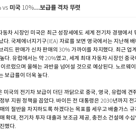
미국
…보급률 격차 뚜렷
 vs
10%
자동차 시장인 미국은 최근 성장세에도 세계 전기차 경쟁에서 
났다
국제에너지기구
자료를 보면 영국에서는 지난해 배
.
(IEA)
브리드 판매가 신차 판매의
가까이를 차지했다
최근 업
30%
.
 높다
유럽에서는 약
였고
세계 최대 자동차 시장인 중국
.
20%
,
 이르렀으며 올해는 과반을 넘어설 것으로 예상된다
노르웨이
.
는 보급률이 더욱 높다
.
 미국의 전기차 보급이 더딘 까닭으로 중국
영국
유럽에 견
,
,
 정부 지원 정책을 꼽았다
바이든 전 대통령은
년까지 전
.
2030
판매의 절반을 차지하도록 하겠다는 목표를 세우고 배출가스 규
구매 확대
전기차 투자 대출과 보조금 제공
충전소 건설에 수십
,
,
추진했다
.