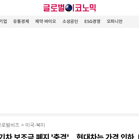
기업
유통경제
제약∙바이오
소상공인
ESG경영
오피니언
글로벌비즈
>
미국·북미
기차 보조금 폐지 '충격'…현대차는 가격 인하,