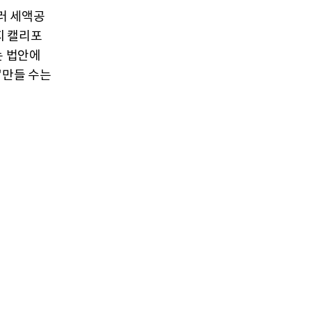
러 세액공
지 캘리포
는 법안에
만들 수는
"