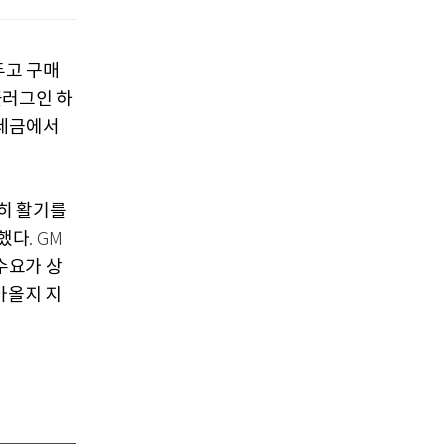
두고 구매
플러그인 하
 세금에서
히 활기를
했다
. GM
수요가 상
아올지 지