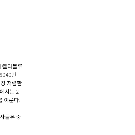
체 켈리블루
만
8040
가장 저렴한
에서는
2
를 이룬다
.
조사들은 중