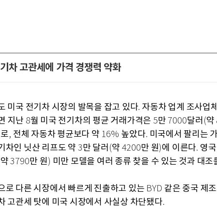
기차 고관세에 가격 경쟁력 약화
도 미국 전기차 시장의 발목을 잡고 있다
자동차 업계 조사업
.
면 지난
월 미국 전기차의 평균 거래가격은
만
달러
약
8
5
7000
(
으로
전체 자동차 평균보다 약
높았다
미국에서 팔리는 
,
16%
.
기차인 닛산 리프도 약
만 달러
약
만 원
에 이른다
영국
3
(
4200
)
.
약
만 원
미만 모델을 여러 종류 찾을 수 있는 것과 대조
(
3790
)
으로 다른 시장에서 빠르게 진출하고 있는
같은 중국 제
BYD
차 고관세 탓에 미국 시장에서 사실상 차단됐다
.