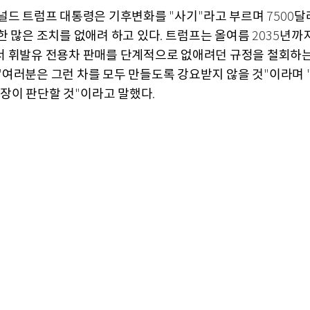
널드 트럼프 대통령은 기후변화를
사기
라고 부르며
달
"
"
7500
한 많은 조치를 없애려 하고 있다
트럼프는 올여름
년까
.
2035
 휘발유 전용차 판매를 단계적으로 없애려던 규정을 철회하
여러분은 그런 차를 모두 만들도록 강요받지 않을 것
이라며
"
"
장이 판단할 것
이라고 말했다
"
.