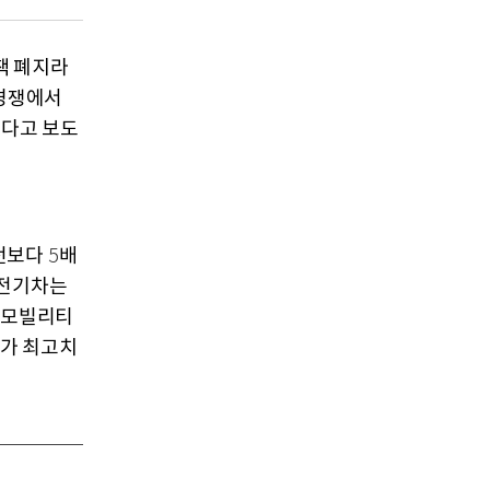
책 폐지라
 경쟁에서
있다고 보도
전보다
배
5
 전기차는
모빌리티
가 최고치