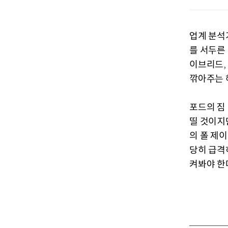
업계 분석
를 서두른
이브리드
,
깎아주는
포드의 짐
띨 것이지
의 폴 제
당히 급격
켜봐야 한