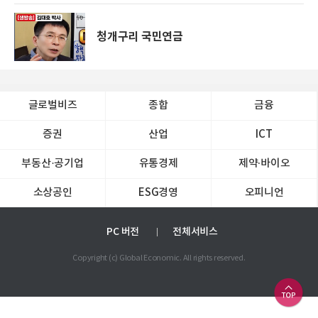
청개구리 국민연금
글로벌비즈
종합
금융
증권
산업
ICT
부동산·공기업
유통경제
제약∙바이오
소상공인
ESG경영
오피니언
PC 버전
전체서비스
Copyright (c) Global Economic. All rights reserved.