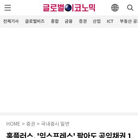
전체기사
글로벌비즈
종합
금융
증권
산업
ICT
부동산·공
HOME
>
증권
>
국내증시 일반
홈플러스, '익스프레스' 팔아도 공익채권 1