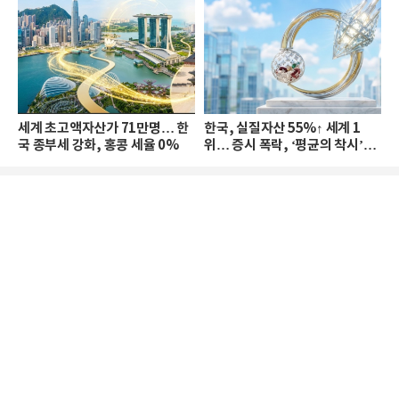
세계 초고액자산가 71만명… 한
한국, 실질자산 55%↑ 세계 1
국 종부세 강화, 홍콩 세율 0%
위… 증시 폭락, ‘평균의 착시’와
부의 유동성 위기