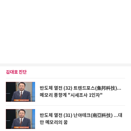
김대호 진단
반도체 열전 (32) 트렌드포스(集邦科技)...
메모리 풍향계 "시세조사 1인자"
반도체 열전 (31) 난야테크(南亞科技) ...대
만 메모리의 꿈