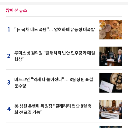
많이 본 뉴스
1
"日 국채 매도 폭탄"… 암호화폐 유동성 대폭발
루미스 상원의원 "클래리티 법안 민주당과 매일
2
협상"
비트코인 "악재 다 쏟아졌다"… 8월 상원 표결
3
분수령
美 상원 은행위 위원장 "클래리티 법안 8월 휴
4
회 전 표결 가능"