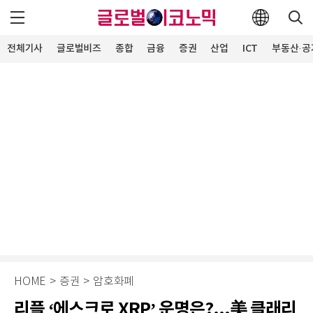
전체기사
글로벌비즈
종합
금융
증권
산업
ICT
부동산·공
HOME
>
증권
>
암호화폐
리플 ‘에스크로 XRP’ 운명은?...美 클래리