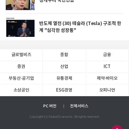
청개구리 국민연금
반도체 열전 (30) 테슬라 (Tesla) 구조적 한
계 "심각한 성장통"
글로벌비즈
종합
금융
증권
산업
ICT
부동산·공기업
유통경제
제약∙바이오
소상공인
ESG경영
오피니언
PC 버전
전체서비스
Copyright (c) Global Economic. All rights reserved.