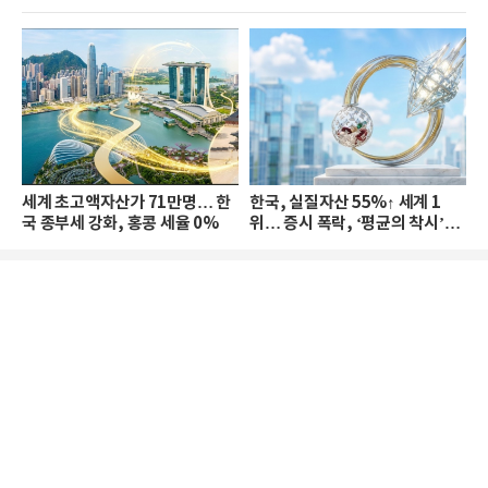
세계 초고액자산가 71만명… 한
한국, 실질자산 55%↑ 세계 1
국 종부세 강화, 홍콩 세율 0%
위… 증시 폭락, ‘평균의 착시’와
부의 유동성 위기