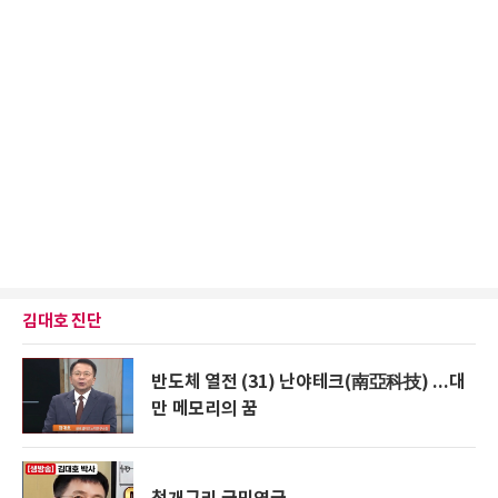
김대호 진단
반도체 열전 (31) 난야테크(南亞科技) ...대
만 메모리의 꿈