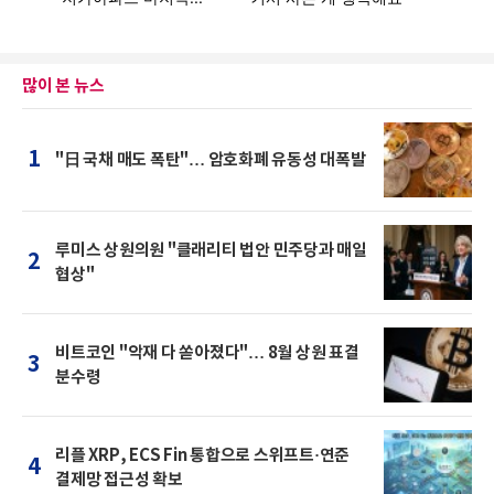
많이 본 뉴스
1
"日 국채 매도 폭탄"… 암호화폐 유동성 대폭발
루미스 상원의원 "클래리티 법안 민주당과 매일
2
협상"
비트코인 "악재 다 쏟아졌다"… 8월 상원 표결
3
분수령
리플 XRP, ECS Fin 통합으로 스위프트·연준
4
결제망 접근성 확보