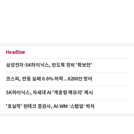
Headline
삼성전자·SK하이닉스, 반도체 장비 '확보전'
코스피, 반등 실패 0.6% 하락...6200선 방어
SK하이닉스, 차세대 AI '계층형 메모리' 제시
'호실적' 핀테크 증권사, AI·WM ‘스텝업’ 박차