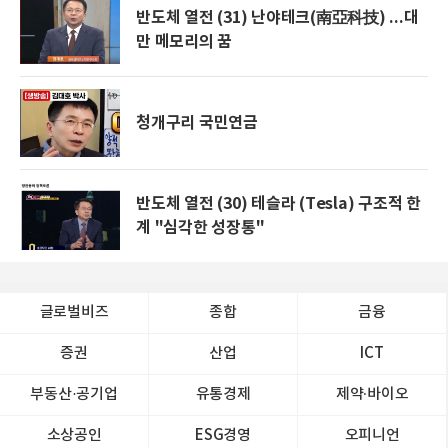
반도체 열전 (31) 난야테크(南亞科技) ...대
만 메모리의 꿈
청개구리 국민연금
반도체 열전 (30) 테슬라 (Tesla) 구조적 한
계 "심각한 성장통"
글로벌비즈
종합
금융
증권
산업
ICT
부동산·공기업
유통경제
제약∙바이오
소상공인
ESG경영
오피니언