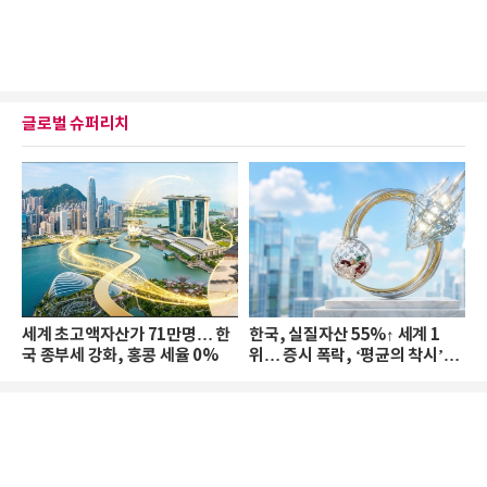
글로벌 슈퍼리치
세계 초고액자산가 71만명… 한
한국, 실질자산 55%↑ 세계 1
국 종부세 강화, 홍콩 세율 0%
위… 증시 폭락, ‘평균의 착시’와
부의 유동성 위기