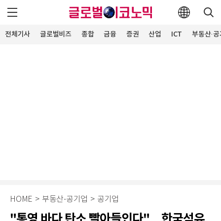
전체기사
글로벌비즈
종합
금융
증권
산업
ICT
부동산·공
HOME
>
부동산·공기업
>
공기업
"통영 바다 탄소 빨아들인다"…한국석유