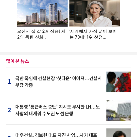
많이 본 뉴스
극한 폭염에 건설현장 ‘셧다운’ 이어져…건설사
1
부담 가중
대통령 '통근버스 중단' 지시도 무시한 LH…노
2
사합의 내세워 수도권 노선 운행
대우건설, 김보현 대표 자진 사임…차기 대표