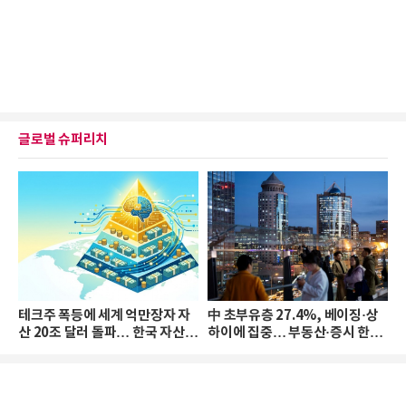
글로벌 슈퍼리치
테크주 폭등에 세계 억만장자 자
中 초부유층 27.4%, 베이징·상
산 20조 달러 돌파… 한국 자산
하이에 집중… 부동산·증시 한파
격차 확대
로 자산은 소폭 감소