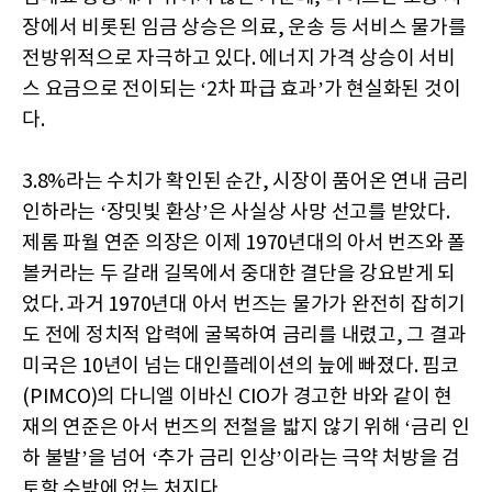
장에서 비롯된 임금 상승은 의료, 운송 등 서비스 물가를
전방위적으로 자극하고 있다. 에너지 가격 상승이 서비
스 요금으로 전이되는 ‘2차 파급 효과’가 현실화된 것이
다.
3.8%라는 수치가 확인된 순간, 시장이 품어온 연내 금리
인하라는 ‘장밋빛 환상’은 사실상 사망 선고를 받았다.
제롬 파월 연준 의장은 이제 1970년대의 아서 번즈와 폴
볼커라는 두 갈래 길목에서 중대한 결단을 강요받게 되
었다. 과거 1970년대 아서 번즈는 물가가 완전히 잡히기
도 전에 정치적 압력에 굴복하여 금리를 내렸고, 그 결과
미국은 10년이 넘는 대인플레이션의 늪에 빠졌다. 핌코
(PIMCO)의 다니엘 이바신 CIO가 경고한 바와 같이 현
재의 연준은 아서 번즈의 전철을 밟지 않기 위해 ‘금리 인
하 불발’을 넘어 ‘추가 금리 인상’이라는 극약 처방을 검
토할 수밖에 없는 처지다.