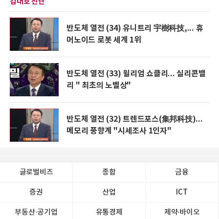
김대호 진단
반도체 열전 (34) 유니트리 宇樹科技,... 휴
머노이드 로봇 세계 1위
반도체 열전 (33) 윌리엄 쇼클리... 실리콘밸
리 " 최초의 노벨상"
반도체 열전 (32) 트렌드포스(集邦科技)...
메모리 풍향계 "시세조사 1인자"
글로벌비즈
종합
금융
증권
산업
ICT
부동산·공기업
유통경제
제약∙바이오