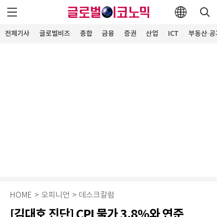
전체기사
글로벌비즈
종합
금융
증권
산업
ICT
부동산·공
HOME
>
오피니언
>
데스크칼럼
[김대호 진단] CPI 물가 3.8%와 연준