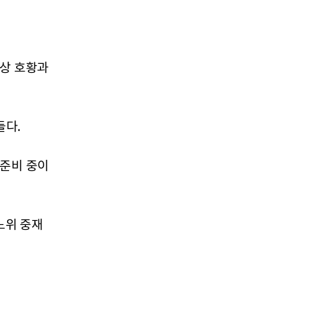
성상 호황과
들다.
 준비 중이
노위 중재