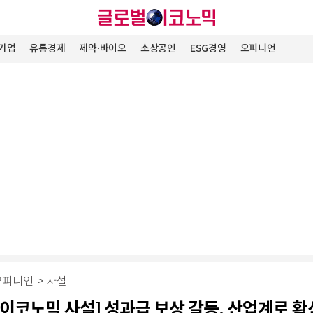
기업
유통경제
제약∙바이오
소상공인
ESG경영
오피니언
오피니언
>
사설
이코노믹 사설] 성과급 보상 갈등, 산업계로 확