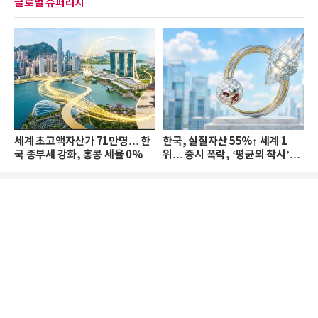
글로벌 슈퍼리치
세계 초고액자산가 71만명… 한
한국, 실질자산 55%↑ 세계 1
국 종부세 강화, 홍콩 세율 0%
위… 증시 폭락, ‘평균의 착시’와
부의 유동성 위기