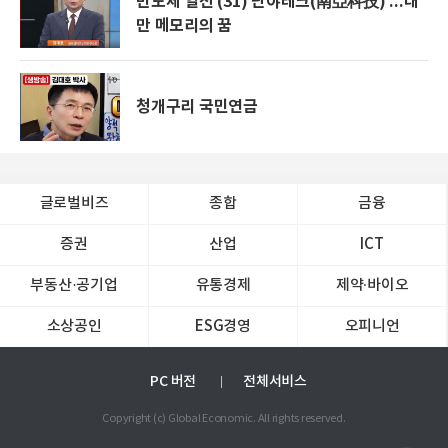
반도체 열전 (31) 난야테크(南亞科技) ...대
만 메모리의 꿈
청개구리 국민연금
글로벌비즈
종합
금융
증권
산업
ICT
부동산·공기업
유통경제
제약∙바이오
소상공인
ESG경영
오피니언
PC 버전
전체서비스
Copyright (c) Global Economic. All rights reserved.