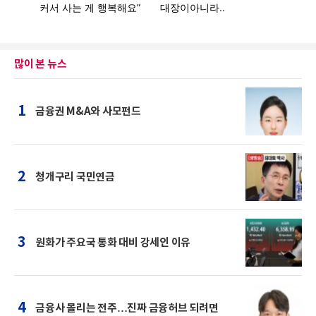
많이 본 뉴스
1
금융권 M&A와 사모펀드
2
청개구리 국민연금
3
원화가 주요국 통화 대비 강세인 이유
4
금융사 몰리는 전주…진짜 금융허브 되려면