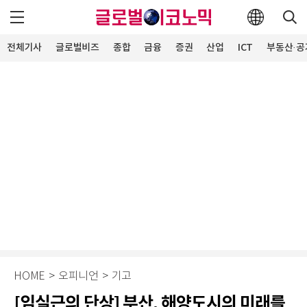
전체기사
글로벌비즈
종합
금융
증권
산업
ICT
부동산·공
HOME
>
오피니언
>
기고
[임실근의 단상] 부산, 해양도시의 미래를