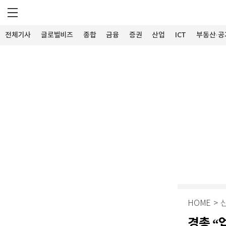
전체기사
글로벌비즈
종합
금융
증권
산업
ICT
부동산·공
HOME
>
경총 “