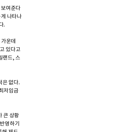
를 보여준다
높게 나타나
다.
국 가운데
하고 있다고
일랜드, 스
은 없다.
 최저임금
가
큰
상황
반영하기