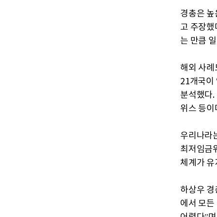
경총은 높
고 주장했
는 만큼 
해외 사례
21개국이
분석했다. 
위스 등이
우리나라는
최저임금위
체계가 유
하상우
경
에서
모든