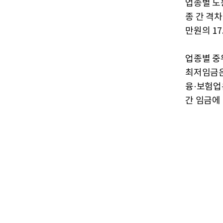
업종별 노
종 간 격차
만원의 17
업종별 중
최저임금은 
융·보험업
간 임금에