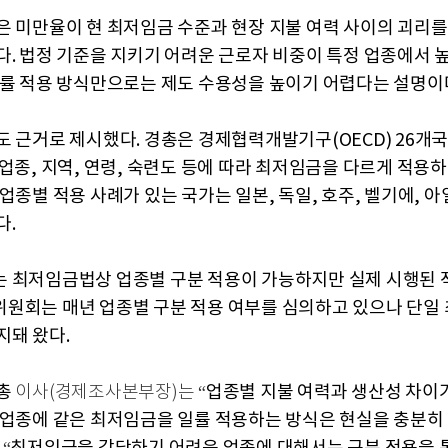
은 미만율이 현 최저임금 수준과 현장 지불 여력 사이의 괴리
다. 법정 기준을 지키기 어려운 근로자 비중이 특정 업종에서 
일률 적용 방식만으로는 제도 수용성을 높이기 어렵다는 설명이
도 근거로 제시했다. 경총은 경제협력개발기구(OECD) 26개
 업종, 지역, 연령, 숙련도 등에 따라 최저임금을 다르게 적용
업종별 적용 사례가 있는 국가는 일본, 독일, 호주, 벨기에, 아
다.
 최저임금법상 업종별 구분 적용이 가능하지만 실제 시행된 적
원회는 매년 업종별 구분 적용 여부를 심의하고 있으나 단일
지돼 왔다.
총
업종별
지불
여력과
생산성
차이
이사(
경제조사본부장)는
“
업종에
같은
최저임금을
일률
적용하는
방식은
현실을
충분히