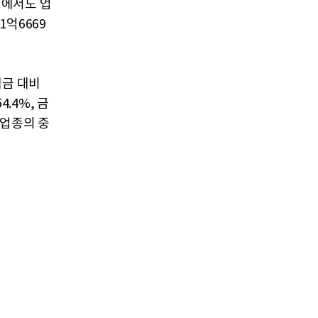
치에서도 업
1억6669
임금 대비
.4%, 금
 업종의 중