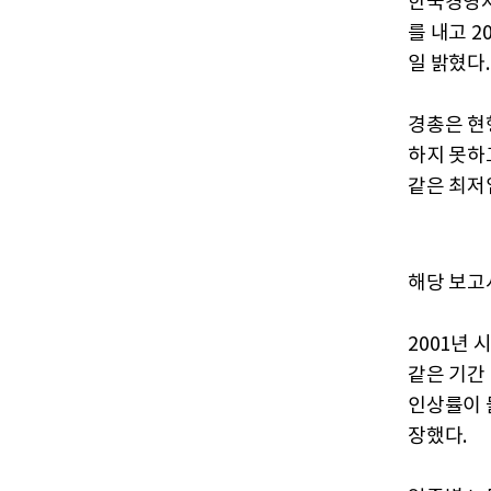
한국경영자
를 내고 
일 밝혔다.
경총은 현
하지 못하
같은 최저
해당 보고
2001년 
같은 기간 
인상률이 
장했다.