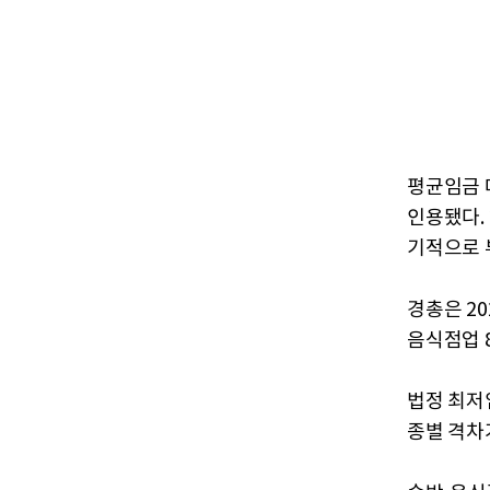
평균임금 
인용됐다.
기적으로 
경총은 20
음식점업 8
법정 최저
종별 격차