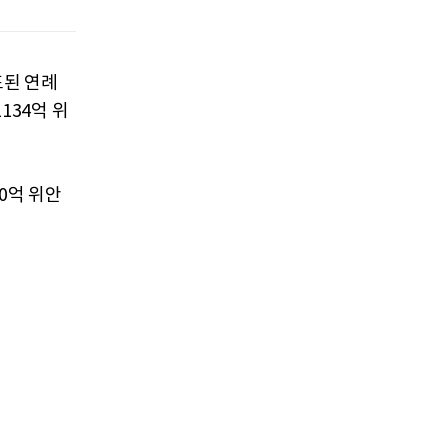
표된 연례
134억 위
60억 위안