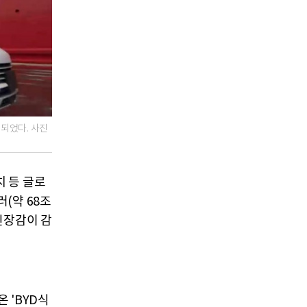
기되었다. 사진
치 등 글로
러(약 68조
긴장감이 감
 'BYD식