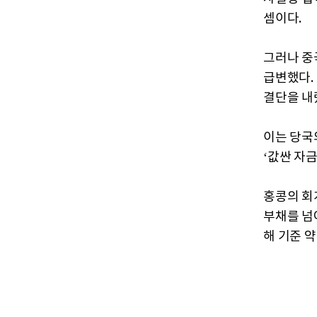
셈이다.
그러나 중
급변했다.
결단을 내
이는 당국
‘값싼 자
홍콩의 회
부채를 넘
해 기준 약