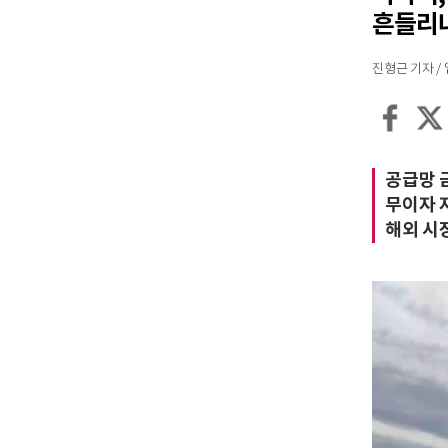
흔들리
진형근 기자 / 입력
공급망 금
무이자 
해외 시