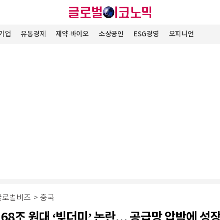
기업
유통경제
제약∙바이오
소상공인
ESG경영
오피니언
글로벌비즈
>
중국
 68조 원대 ‘빚더미’ 논란… 공급망 압박에 성