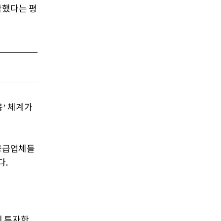
착했다는 평
융’ 체계가
 공급업체들
다.
에 투자한