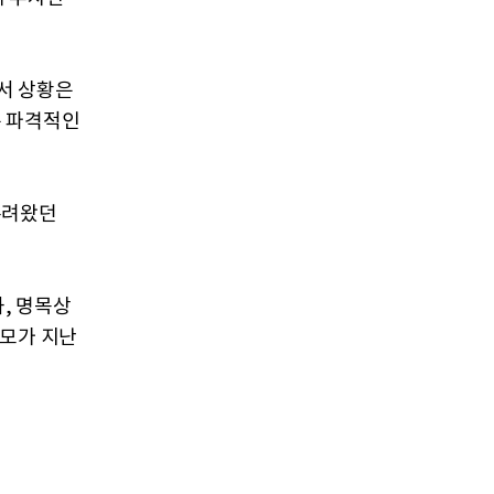
서 상황은
는 파격적인
누려왔던
과, 명목상
규모가 지난