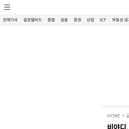
전체기사
글로벌비즈
종합
금융
증권
산업
ICT
부동산·공
HOME
>
비야디,