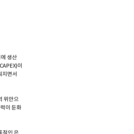
지에 생산
APEX)이
려워지면서
1억 위안으
능력이 둔화
통적인 은