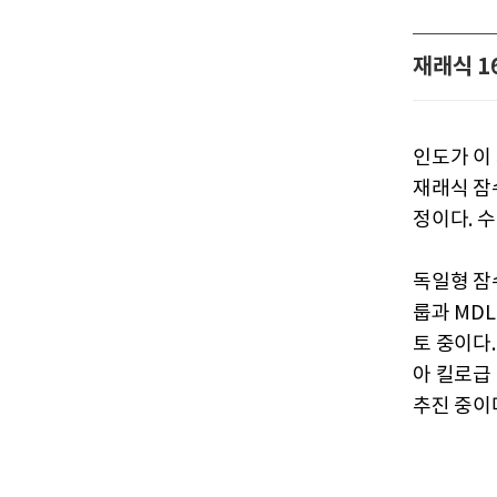
재래식 1
인도가 이
재래식 잠수
정이다. 
독일형 잠
룹과 MD
토 중이다
아 킬로급 
추진 중이