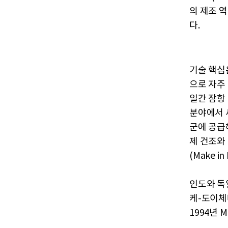
의 제조 
다.
기술 핵심
으로 자주
일간 잠항 
분야에서 
군에 공급해
제 건조와
(Make 
인도와 독
케-도이체
1994년 