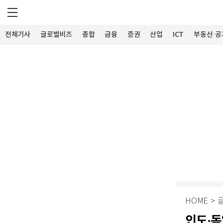
전체기사
글로벌비즈
종합
금융
증권
산업
ICT
부동산·공
HOME
>
인도·독