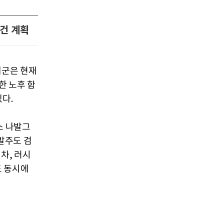
재건 계획
해군은 현재
한 노후 함
다.
스 나발그
발주도 검
차, 러시
도 동시에