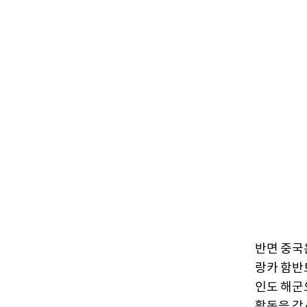
반면 중국
랑카 함반
인도 해군
활동을 감