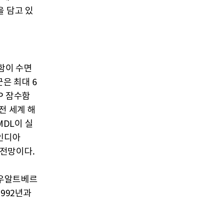
을 담고 있
수함이 수면
은 최대 6
IP 잠수함
전 세계 해
MDL이 실
 인디아
 전망이다.
하우알트베르
992년과