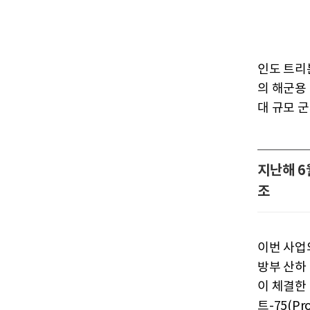
인도 트리뷴
의 해군용
대 규모 
지난해 6
조
이번 사업
방부 산하 공
이 체결한 
트-75(P