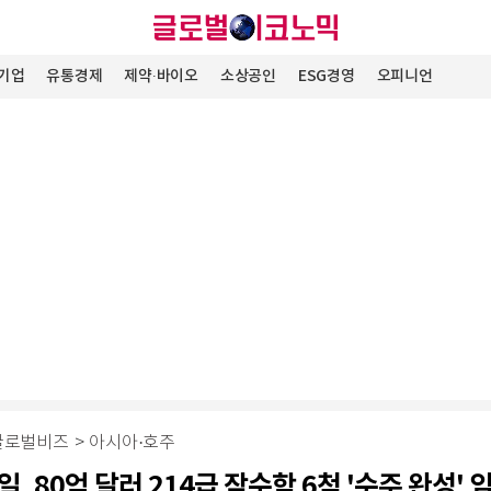
기업
유통경제
제약∙바이오
소상공인
ESG경영
오피니언
글로벌비즈
>
아시아·호주
일, 80억 달러 214급 잠수함 6척 '수주 완성'