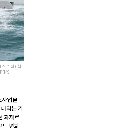
반 잠수함 6척
TKMS
건조사업을
확대되는 가
선 과제로
 구도 변화