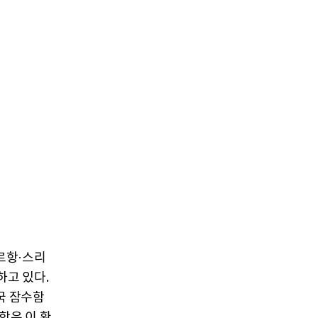
르항·스리
고 있다.
국 잠수함
함은 이 환