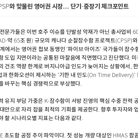
와 맞물린 영어권 시장… 단기
중장기 체크포인트
PSP
·
 전문가들은 이번 호주 이슈를 단발성 악재가 아닌 총사업비
6
약
조 원
규모의 캐나다 순찰잠수함 프로젝트
와
AD·
65
)
(CPSP)
계에서는 영어권 첩보 동맹인
파이브 아이즈
국가들이 잠수
'
'
함 도입 지연이라는 공통된 마찰음에 직면했다고 진단했다
미
.
의 건조 역량 한계로 버지니아급 인도가 늦어지는 상황에서
,
업과 한화오션이 제시하는
기한 내 인도
'
(On Time Delivery)'
를 바꾸는 핵심 경쟁력으로 부상했다
.
력 유지 부담 가중은
잠수함이 서방 진영의 핵심 수중 전력 
K-
 대안으로 자리 잡을 최적의 기회를 제공한다
향후 투자자와 
.
야 할 시나리오별 지표는 다음과 같다
.
초도함 공정 추이 파악이다
첫 성능 개량 대상인
팜콤
TE
.
HMAS