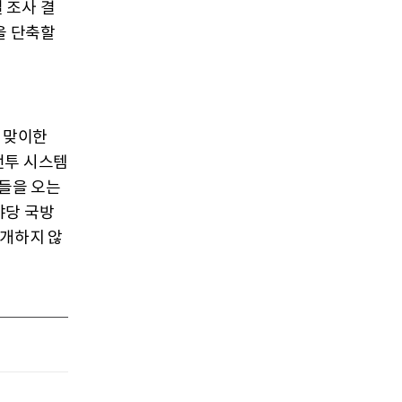
 조사 결
을 단축할
 맞이한
전투 시스템
들을 오는
야당 국방
공개하지 않