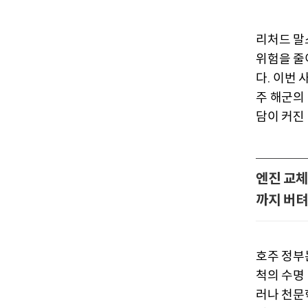
리처드 말
위험을 줄
다
이번 
.
주 해군의
담이 커진
엔진 교체
까지 버
호주 정부
척의 수명
러나 천문