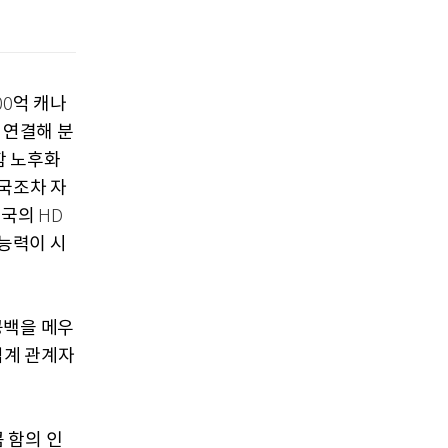
억 캐나
00
 연결해 분
함 노후화
국조차 자
한국의
HD
능력이 시
공백을 메우
업계 관계자
 함의 인