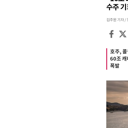
수주 
김주원 기자 / 입력
호주, 콜
60조 
폭발