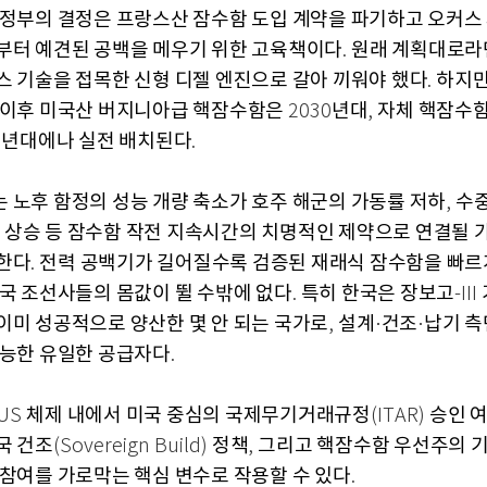
 정부의 결정은 프랑스산 잠수함 도입 계약을 파기하고 오커스
부터 예견된 공백을 메우기 위한 고육책이다
원래 계획대로라
.
스 기술을 접목한 신형 디젤 엔진으로 갈아 끼워야 했다
하지만
.
 이후 미국산 버지니아급 핵잠수함은
년대
자체 핵잠수
2030
,
년대에나 실전 배치된다
0
.
 노후 함정의 성능 개량 축소가 호주 해군의 가동률 저하
수중
,
 상승 등 잠수함 작전 지속시간의 치명적인 제약으로 연결될 
한다
전력 공백기가 길어질수록 검증된 재래식 잠수함을 빠르
.
한국 조선사들의 몸값이 뛸 수밖에 없다
특히 한국은 장보고
.
-III
이미 성공적으로 양산한 몇 안 되는 국가로
설계
건조
납기 측
,
·
·
가능한 유일한 공급자다
.
체제 내에서 미국 중심의 국제무기거래규정
승인 
US
(ITAR)
국 건조
정책
그리고 핵잠수함 우선주의 
(Sovereign Build)
,
 참여를 가로막는 핵심 변수로 작용할 수 있다
.