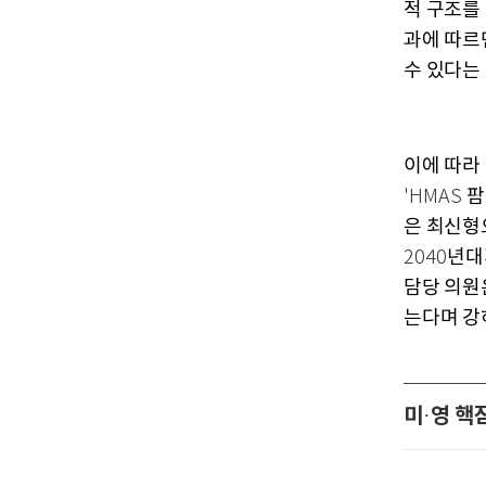
적 구조를
과에 따르
수 있다는
이에 따라
팜
'HMAS
은 최신형
년대
2040
담당 의원
는다며 강
미
영 핵
·