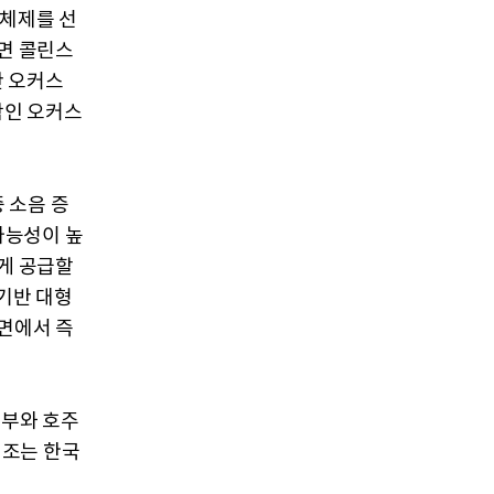
 체제를 선
면 콜린스
 오커스
함인 오커스
 소음 증
가능성이 높
게 공급할
기반 대형
면에서 즉
여부와 호주
기조는 한국