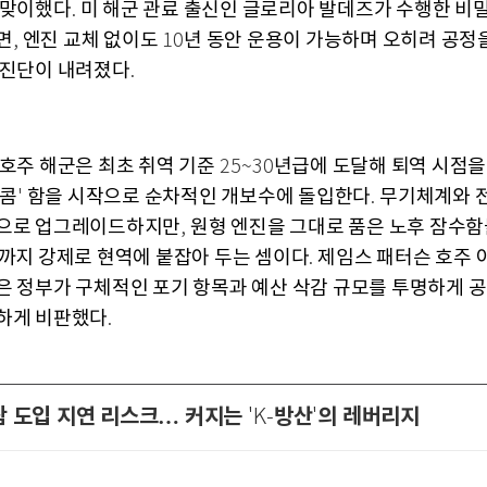
 맞이했다
미 해군 관료 출신인 글로리아 발데즈가 수행한 비밀
.
면
엔진 교체 없이도
년 동안 운용이 가능하며 오히려 공정
,
10
 진단이 내려졌다
.
 호주 해군은 최초 취역 기준
년급에 도달해 퇴역 시점을
25~30
콤
함을 시작으로 순차적인 개보수에 돌입한다
무기체계와 
'
.
으로 업그레이드하지만
원형 엔진을 그대로 품은 노후 잠수함
,
까지 강제로 현역에 붙잡아 두는 셈이다
제임스 패터슨 호주 
.
은 정부가 구체적인 포기 항목과 예산 삭감 규모를 투명하게 
하게 비판했다
.
잠 도입 지연 리스크… 커지는
방산
의 레버리지
'K-
'