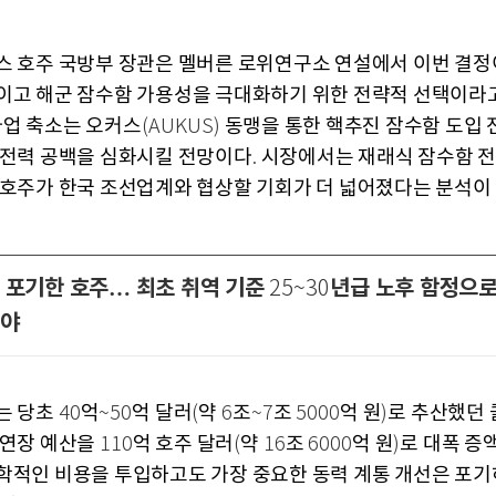
스 호주 국방부 장관은 멜버른 로위연구소 연설에서 이번 결정
이고 해군 잠수함 가용성을 극대화하기 위한 전략적 선택이라
사업 축소는 오커스
동맹을 통한 핵추진 잠수함 도입 
(AUKUS)
 전력 공백을 심화시킬 전망이다
시장에서는 재래식 잠수함 전
.
 호주가 한국 조선업계와 협상할 기회가 더 넓어졌다는 분석이
 포기한 호주… 최초 취역 기준
년급 노후 함정으
25~30
텨야
는 당초
억
억 달러
약
조
조
억 원
로 추산했던
40
~50
(
6
~7
5000
)
 연장 예산을
억 호주 달러
약
조
억 원
로 대폭 증
110
(
16
6000
)
학적인 비용을 투입하고도 가장 중요한 동력 계통 개선은 포기