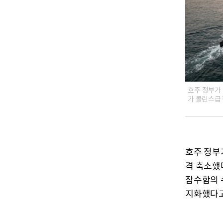
호주 정부가
가 콜린스급 
호주 정부
격 축소했
잠수함의 
지화했다