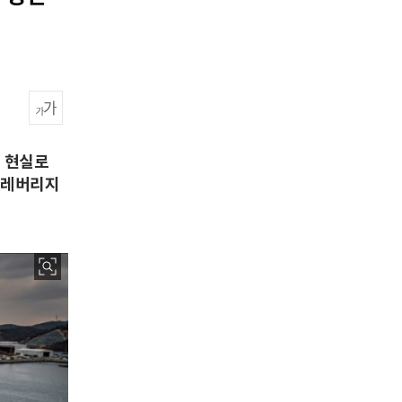
' 현실로
' 레버리지