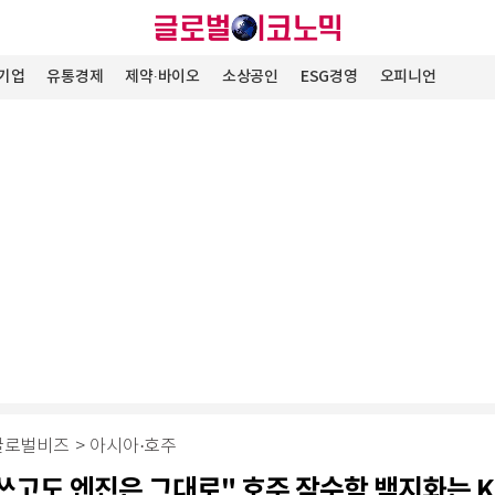
기업
유통경제
제약∙바이오
소상공인
ESG경영
오피니언
글로벌비즈
>
아시아·호주
 쓰고도 엔진은 그대로" 호주 잠수함 백지화는 