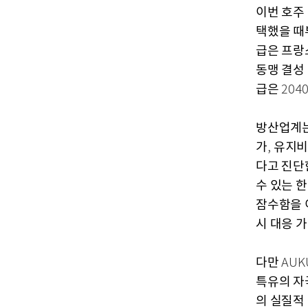
이번 호주
택했을 때
급은 프랑
동맹 결성
급은
204
방산업계는
가
유지비
,
다고 진단
수 있는 
잠수함을 
시 대응 
다만
AUK
특유의 자
의 실질적