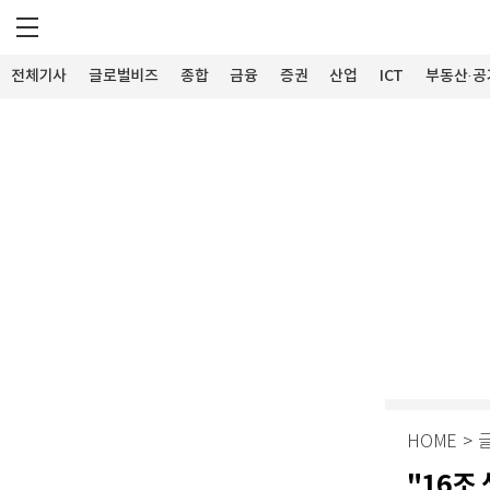
전체기사
글로벌비즈
종합
금융
증권
산업
ICT
부동산·공
HOME
>
"16조