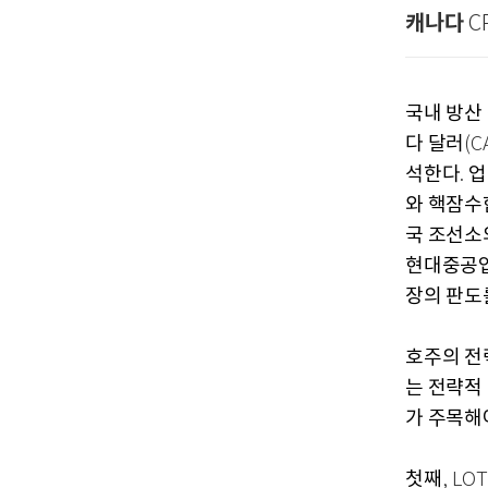
캐나다
C
국내 방산
다 달러
(C
석한다
업
.
와 핵잠수
국 조선소
현대중공
장의 판도
호주의 전
는 전략적
가 주목해
첫째
, LO