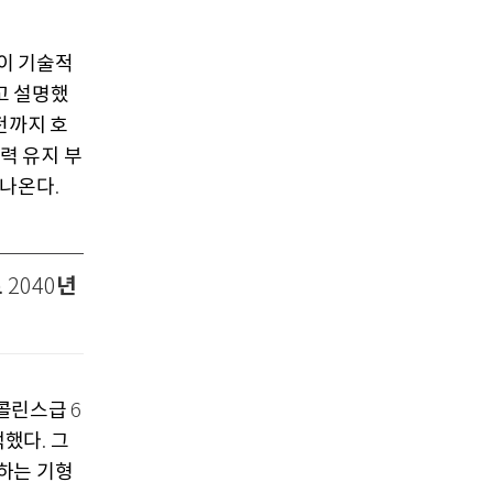
이 기술적
고 설명했
전까지 호
력 유지 부
 나온다
.
로
년
2040
 콜린스급
6
액했다
그
.
하는 기형