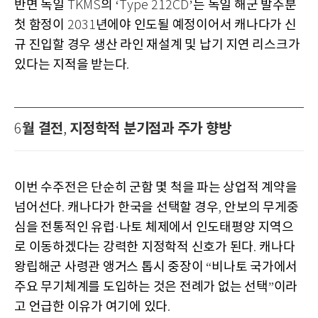
반면 독일
의
는 독일 해군 발주분
TKMS
‘Type 212CD’
첫 함정이
년에야 인도될 예정이어서 캐나다가 신
2031
규 진입할 경우 생산 라인 재설계 및 납기 지연 리스크가
있다는 지적을 받는다
.
월 결전
지정학적 분기점과 주가 향방
6
,
이번 수주전은 단순히 군함 몇 척을 파는 상업적 계약을
넘어선다
캐나다가 한국을 선택할 경우
안보의 무게중
.
,
심을 전통적인 유럽
나토 체제에서 인도태평양 지역으
·
로 이동하겠다는 강력한 지정학적 신호가 된다
캐나다
.
왕립해군 사령관 앵거스 톱시 중장이
비나토 국가에서
“
주요 무기체계를 도입하는 것은 전례가 없는 선택
이라
”
고 언급한 이유가 여기에 있다
.