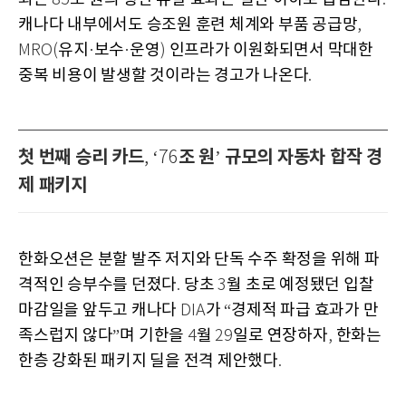
캐나다 내부에서도 승조원 훈련 체계와 부품 공급망
,
유지
보수
운영
인프라가 이원화되면서 막대한
MRO(
·
·
)
중복 비용이 발생할 것이라는 경고가 나온다
.
첫 번째 승리 카드
조 원
규모의 자동차 합작 경
, ‘76
’
제 패키지
한화오션은 분할 발주 저지와 단독 수주 확정을 위해 파
격적인 승부수를 던졌다
당초
월 초로 예정됐던 입찰
.
3
마감일을 앞두고 캐나다
가
경제적 파급 효과가 만
DIA
“
족스럽지 않다
며 기한을
월
일로 연장하자
한화는
”
4
29
,
한층 강화된 패키지 딜을 전격 제안했다
.