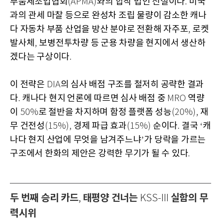
부품제조업협회
와의 합작 법인 신설이다
미국
(APMA)
.
과의 관세 마찰 등으로 완성차 조립 물량이 감소한 캐나
다 자동차 부품 산업을 방산 분야로 전환해 자주포
로켓
,
발사체
보병전투차량 등 군용 차량을 현지에서 생산하
,
겠다는 구상이다
.
이 전략은
의 심사 배점 구조를 철저히 공략한 결과
DIA
다
캐나다 현지 언론에 따르면 심사 배점 중
역량
.
MRO
이
로 절반을 차지하며 함정 플랫폼 성능
재
50%
(20%),
무 건전성
경제 파급 효과
순이다
결국
캐
(15%),
(15%)
.
‘
나다 현지 산업에 무엇을 남겨주느냐
가 당락을 가르는
’
구조에서 한화의 제안은 강력한 무기가 될 수 있다
.
두 번째 승리 카드
태평양 건너는
실함의 무
,
KSS-III
력시위