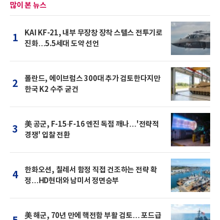
많이 본 뉴스
KAI KF-21, 내부 무장창 장착 스텔스 전투기로
1
진화…5.5세대 도약 선언
폴란드, 에이브럼스 300대 추가 검토한다지만
2
한국 K2 수주 굳건
美 공군, F-15·F-16 엔진 독점 깨나…'전략적
3
경쟁' 입찰 전환
한화오션, 칠레서 함정 직접 건조하는 전략 확
4
정…HD현대와 남미서 정면승부
美 해군, 70년 만에 핵전함 부활 검토… 포드급