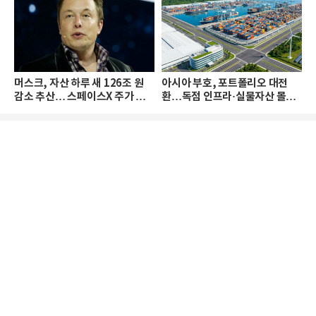
머스크, 자산 하루 새 126조 원
아시아 부호, 포트폴리오 대전
감소 추산… 스페이스X 주가 하
환…독점 인프라·실물자산 몰린
락 때문
다