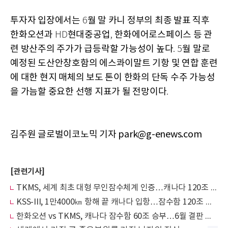
투자자 입장에서는
월 말 카니 정부의 최종 발표 직후
6
한화오션과
현대중공업
한화에어로스페이스 등 관
HD
,
련 방산주의 주가가 급등락할 가능성이 높다
월 말로
. 5
예정된 도산안창호함의 에스콰이말트 기항 및 연합 훈련
에 대한 현지 매체의 보도 톤이 한화의 단독 수주 가능성
을 가늠할 중요한 선행 지표가 될 전망이다
.
김주원 글로벌이코노믹 기자 park@g-enews.com
[관련기사]
TKMS, 세계 최초 대형 무인잠수체계 인증…캐나다 120조 수주전에 기술 카드
KSS-III, 1만4000㎞ 항해 끝 캐나다 입항…잠수함 120조 수주전 '최후의 달'
한화오션 vs TKMS, 캐나다 잠수함 60조 승부…6월 결판 임박