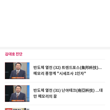
김대호 진단
반도체 열전 (32) 트렌드포스(集邦科技)...
메모리 풍향계 "시세조사 1인자"
반도체 열전 (31) 난야테크(南亞科技) ...대
만 메모리의 꿈