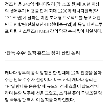
건조 비용
억 캐나다달러
약
조 원
에
년 이상
240
(
26
)
30
의 생애주기 비용을 합쳐 최대
억 캐나다달러
약
1200
(
조 원
에 달하는 이번 초대형 프로젝트를 놓고 대한
131
)
민국 연합팀
한화오션
현대중공업
과 독일 티센크루
(
·HD
)
프 마린 시스템즈
간의 막판 수싸움이 치열하다
(TKMS)
.
단독 수주
원칙 흔드는 정치
산업 논리
‘
’
·
캐나다 정부의 공식 방침은 한 업체에
척 전량을 몰아
12
주는 단독 수주자 선정이다
마크 카니 캐나다 총리는
.
단일 함대를 운용할 때 규모의 경제 효율이 압도적
이
“
”
라며 분할 발주에 선을 그었고
스티븐 퓨어 국방조달 담
,
당 국무장관 역시 이 원칙을 재확인했다
.