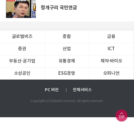
청개구리 국민연금
글로벌비즈
종합
금융
증권
산업
ICT
부동산·공기업
유통경제
제약∙바이오
소상공인
ESG경영
오피니언
PC 버전
전체서비스
Copyright (c) Global Economic. All rights reserved.