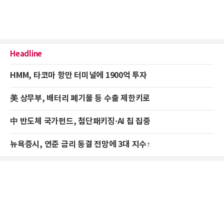
Headline
HMM, 타코마 항만 터미널에 1900억 투자
美 상무부, 배터리 폐기물 등 수출 제한키로
中 반도체 국가펀드, 첨단패키징·AI 칩 집중
뉴욕증시, 연준 금리 동결 전망에 3대 지수↑