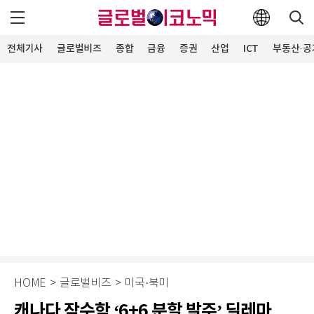
전체기사
글로벌비즈
종합
금융
증권
산업
ICT
부동산·공
HOME
>
글로벌비즈
>
미국·북미
캐나다 잠수함 ‘6+6 분할 발주’ 딜레마…