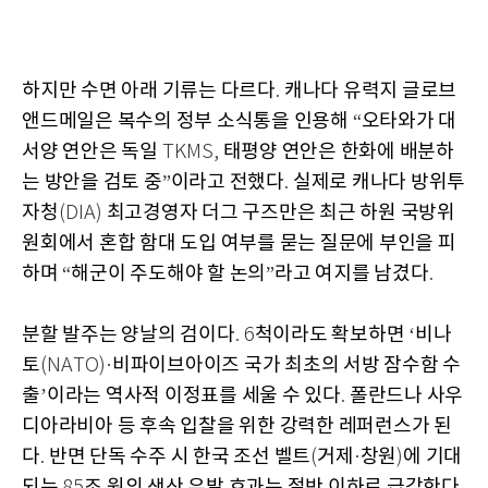
하지만 수면 아래 기류는 다르다
캐나다 유력지 글로브
.
앤드메일은 복수의 정부 소식통을 인용해
오타와가 대
“
서양 연안은 독일
태평양 연안은 한화에 배분하
TKMS,
는 방안을 검토 중
이라고 전했다
실제로 캐나다 방위투
”
.
자청
최고경영자 더그 구즈만은 최근 하원 국방위
(DIA)
원회에서 혼합 함대 도입 여부를 묻는 질문에 부인을 피
하며
해군이 주도해야 할 논의
라고 여지를 남겼다
“
”
.
분할 발주는 양날의 검이다
척이라도 확보하면
비나
. 6
‘
토
비파이브아이즈 국가 최초의 서방 잠수함 수
(NATO)·
출
이라는 역사적 이정표를 세울 수 있다
폴란드나 사우
’
.
디아라비아 등 후속 입찰을 위한 강력한 레퍼런스가 된
다
반면 단독 수주 시 한국 조선 벨트
거제
창원
에 기대
.
(
·
)
되는
조 원의 생산 유발 효과는 절반 이하로 급감한다
85
.