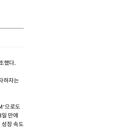
조했다.
투자하자는
M’으로도
3일 만에
른 성장 속도