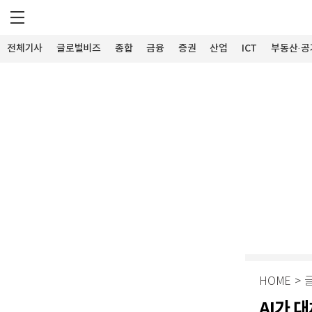
전체기사
글로벌비즈
종합
금융
증권
산업
ICT
부동산·공
HOME
>
AI가 