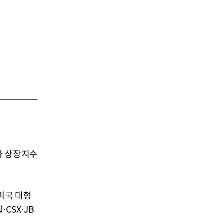
마 상장지수
미국 대형
CSX·JB