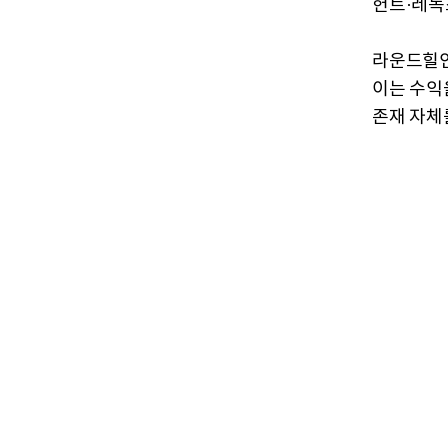
헌트·레녹
라운드힐인
이는 수익
존재 자체