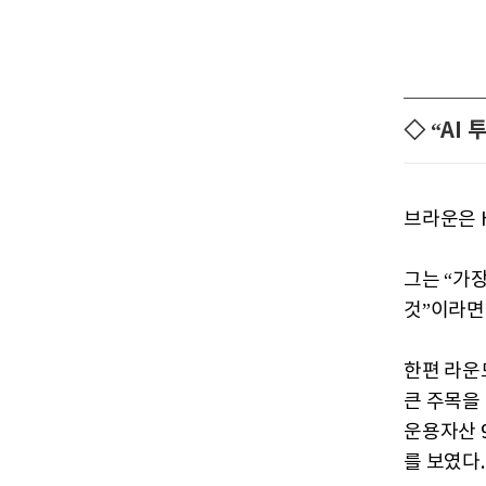
◇ “AI
브라운은 
그는 “가
것”이라면
한편 라운
큰 주목을 
운용자산 9
를 보였다.