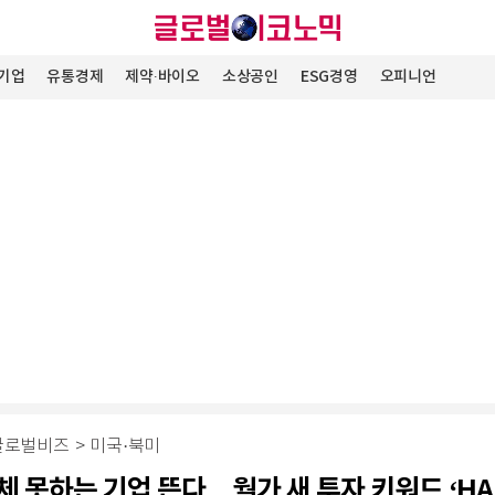
기업
유통경제
제약∙바이오
소상공인
ESG경영
오피니언
글로벌비즈
>
미국·북미
대체 못하는 기업 뜬다…월가 새 투자 키워드 ‘HA