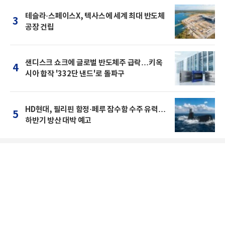
테슬라·스페이스X, 텍사스에 세계 최대 반도체
3
공장 건립
샌디스크 쇼크에 글로벌 반도체주 급락…키옥
4
시아 합작 '332단 낸드'로 돌파구
HD현대, 필리핀 함정·페루 잠수함 수주 유력…
5
하반기 방산 대박 예고