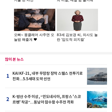
많이 본 뉴스
KAI KF-21, 내부 무장창 장착 스텔스 전투기로
1
진화…5.5세대 도약 선언
K-방산 수주 이상, “인도네시아, 프랑스 '스코
2
르펜' 착공”…동남아 잠수함 수주전 격화