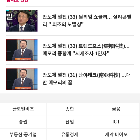
반도체 열전 (33) 윌리엄 쇼클리... 실리콘밸
리 " 최초의 노벨상"
반도체 열전 (32) 트렌드포스(集邦科技)...
메모리 풍향계 "시세조사 1인자"
반도체 열전 (31) 난야테크(南亞科技) ...대
만 메모리의 꿈
글로벌비즈
종합
금융
증권
산업
ICT
부동산·공기업
유통경제
제약∙바이오