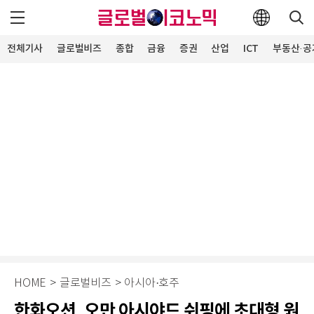
전체기사
글로벌비즈
종합
금융
증권
산업
ICT
부동산·공
HOME
>
글로벌비즈
>
아시아·호주
한화오션, 오만 아시야드 쉬핑에 초대형 원