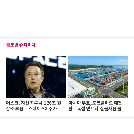
글로벌 슈퍼리치
머스크, 자산 하루 새 126조 원
아시아 부호, 포트폴리오 대전
감소 추산… 스페이스X 주가 하
환…독점 인프라·실물자산 몰린
락 때문
다