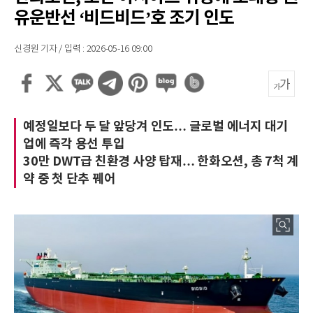
유운반선 ‘비드비드’호 조기 인도
신경원 기자 / 입력 : 2026-05-16 09:00
예정일보다 두 달 앞당겨 인도… 글로벌 에너지 대기
업에 즉각 용선 투입
30만 DWT급 친환경 사양 탑재… 한화오션, 총 7척 계
약 중 첫 단추 꿰어