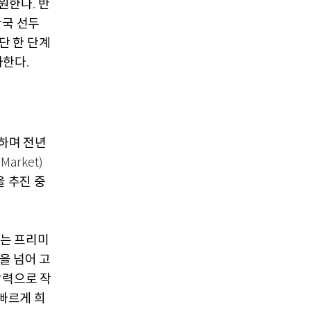
지원한다
반
.
한국 선두
단 한 단계
가한다
.
하며 전년
Market)
 추진 중
는 프리미
을 넘어 고
압력으로 작
빠르게 희