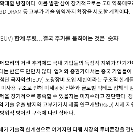
 확대할 방침이다
이를 발판 삼아 장기적으로는 고대역폭메모
.
등 고부가 기술 영역까지 확장을 시도할 계획이다
3D DRAM
.
한계 뚜렷…결국 주가를 움직이는 것은
숫자
(EUV)
'
'
 메모리의 거센 추격에도 국내 기업들의 독점적 지위가 단기간
다는 반론도 만만치 않다
업계와 증권가에서는 중국 기업들이
.
 첨단 극자외선
노광장비 도입 제한이라는 구조적 한계를
(EUV)
미사용 구조로 인해 미세공정 전환과 글로벌 빅테크 업체의 
V
스펙을 장기적으로 충족할 수 있을지는 미지수라고 진단한다
정
.
의 기술 유출 방지와 고부가가치 제품 연구개발
세제 지
(R&D)
전방위적 방어선 구축에 나선 상태다
.
체가 기술적 한계선으로 여겨지던 디램 시장의 루비콘강을 건