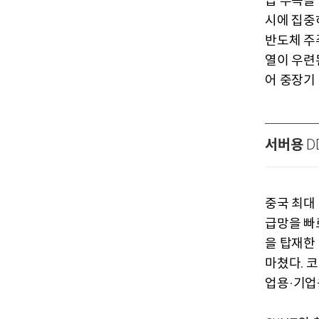
급 부족을
시에 집중
반도체 주
열이 우련
어 중장기
서버용
D
중국 최대
급망을 빠
을 탑재한
마쳤다
코
.
업용
기업
·