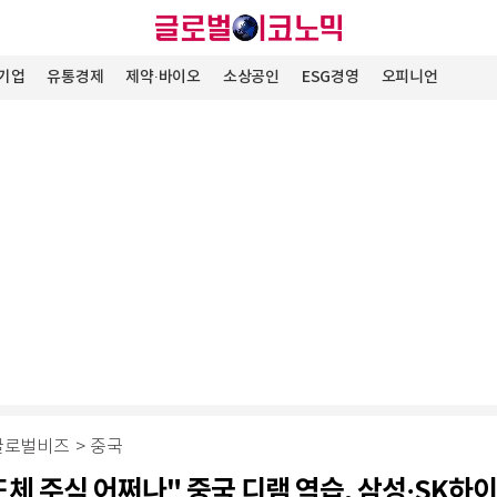
기업
유통경제
제약∙바이오
소상공인
ESG경영
오피니언
글로벌비즈
>
중국
도체 주식 어쩌나" 중국 디램 역습, 삼성·SK하