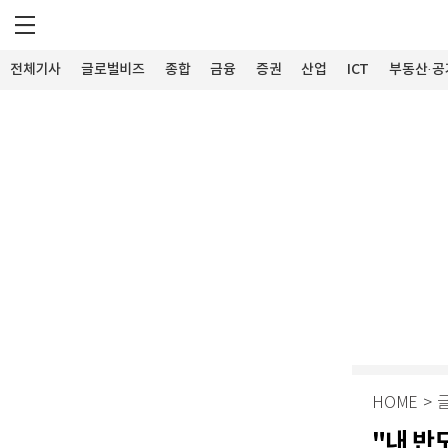
전체기사
글로벌비즈
종합
금융
증권
산업
ICT
부동산·공
HOME
>
"내 반