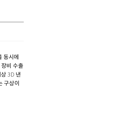
를 동시에
 장비 수출
이상
낸
3D
는 구상이