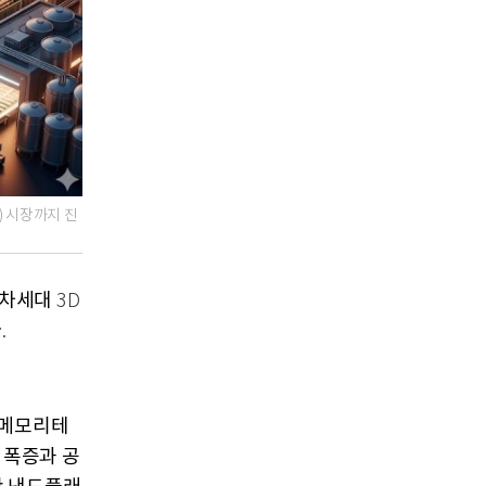
) 시장까지 진
 차세대
3D
다
.
쯔메모리테
 폭증과 공