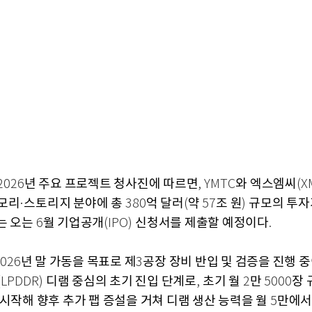
년 주요 프로젝트 청사진에 따르면
와 엑스엠씨
2026
, YMTC
(X
모리
스토리지 분야에 총
억 달러
약
조 원
규모의 투자
·
380
(
57
)
는 오는
월 기업공개
신청서를 제출할 예정이다
6
(IPO)
.
년 말 가동을 목표로 제
공장 장비 반입 및 검증을 진행 
026
3
디램 중심의 초기 진입 단계로
초기 월
만
장 
(LPDDR)
,
2
5000
 시작해 향후 추가 팹 증설을 거쳐 디램 생산 능력을 월
만에서
5