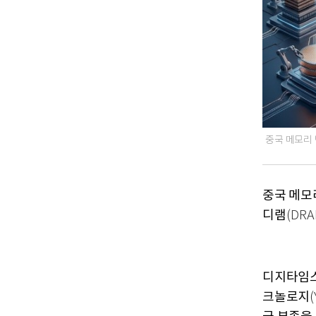
중국 메모리 
중국 메모
디램
(DR
디지타임
크놀로지