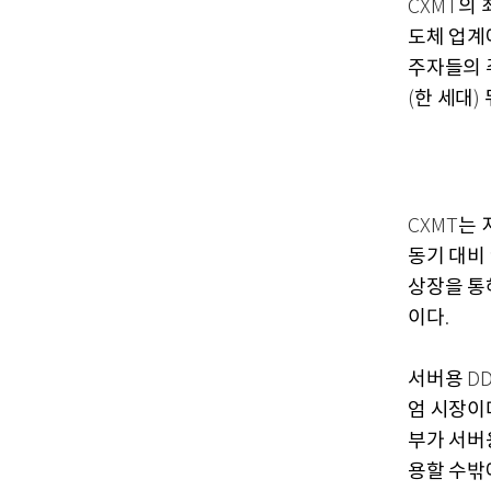
의 
CXMT
도체 업
주자들의 
한 세대
(
)
는 
CXMT
동기 대비
상장을 
이다
.
서버용
D
엄 시장이
부가 서버
용할 수밖