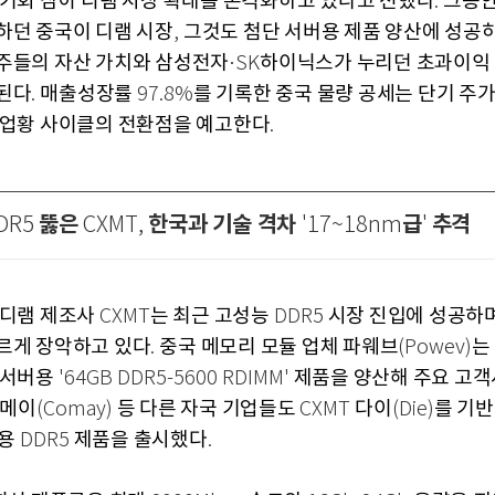
 기회 삼아 디램 시장 확대를 본격화하고 있다고 전했다
그동안
.
하던 중국이 디램 시장
그것도 첨단 서버용 제품 양산에 성공
,
주들의 자산 가치와 삼성전자
하이닉스가 누리던 초과이익 
·SK
된다
매출성장률
를 기록한 중국 물량 공세는 단기 주가
.
97.8%
 업황 사이클의 전환점을 예고한다
.
뚫은
한국과 기술 격차
급
추격
DR5
CXMT,
'17~18nm
'
 디램 제조사
는 최근 고성능
시장 진입에 성공하며
CXMT
DDR5
르게 장악하고 있다
중국 메모리 모듈 업체 파웨브
는
.
(Powev)
 서버용
제품을 양산해 주요 고객
'64GB DDR5-5600 RDIMM'
메이
등 다른 자국 기업들도
다이
를 기반
(Comay)
CXMT
(Die)
용
제품을 출시했다
DDR5
.