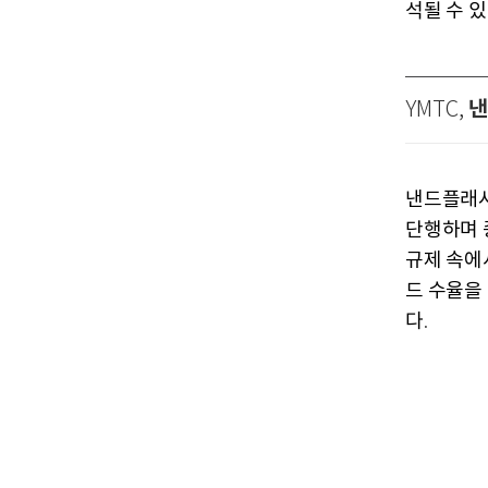
석될 수 
낸
YMTC,
낸드플래시
단행하며 
규제 속에
드 수율을
다
.