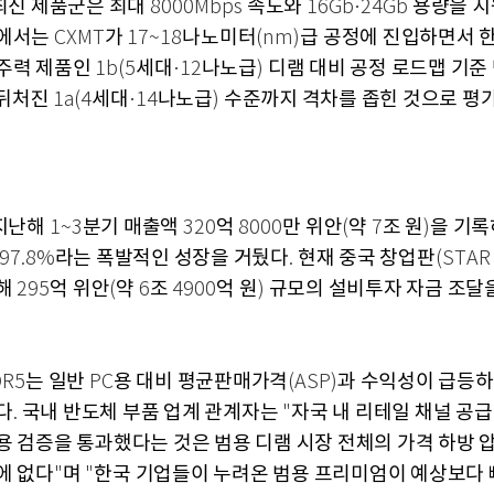
최신 제품군은 최대
속도와
용량을 
8000Mbps
16Gb·24Gb
계에서는
가
나노미터
급 공정에 진입하면서 
CXMT
17~18
(nm)
주력 제품인
세대
나노급
디램 대비 공정 로드맵 기준 
1b(5
·12
)
뒤처진
세대
나노급
수준까지 격차를 좁힌 것으로 평
1a(4
·14
)
지난해
분기 매출액
억
만 위안
약
조 원
을 기록
1~3
320
8000
(
7
)
라는 폭발적인 성장을 거뒀다
현재 중국 창업판
97.8%
.
(STAR 
통해
억 위안
약
조
억 원
규모의 설비투자 자금 조달을
295
(
6
4900
)
는 일반
용 대비 평균판매가격
과 수익성이 급등하
DR5
PC
(ASP)
다
국내 반도체 부품 업계 관계자는
자국 내 리테일 채널 공급
.
"
용 검증을 통과했다는 것은 범용 디램 시장 전체의 가격 하방 
에 없다
며
한국 기업들이 누려온 범용 프리미엄이 예상보다 
"
"