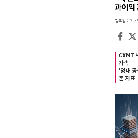
과이익
김주원 기자 / 입력
CXMT 
가속
'양대 
존 지표