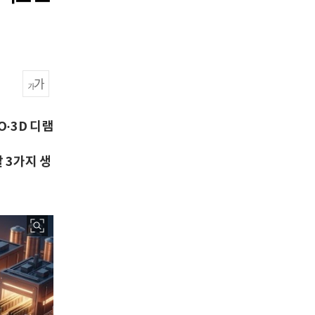
O·3D 디램
 3가지 생