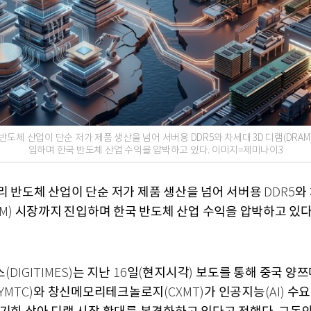
반도체 산업이 단순 저가 제품 생산을 넘어 서버용 DDR5와 차세대 3D 디램(DRAM
입하며 한국 반도체 산업 수익을 압박하고 있다. 이미지=제미나이3
리 반도체 산업이 단순 저가 제품 생산을 넘어 서버용
와
DDR5
시장까지 진입하며 한국 반도체 산업 수익을 압박하고 있
AM)
스
는 지난
일
현지시각
보도를 통해 중국 양
(DIGITIMES)
16
(
)
와 창신메모리테크놀로지
가 인공지능
수요
(YMTC)
(CXMT)
(AI)