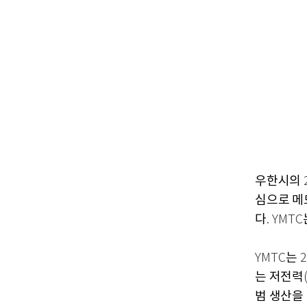
우한시의
심으로 메
다
. YMTC
는
YMTC
2
는 저전력
범 생산을