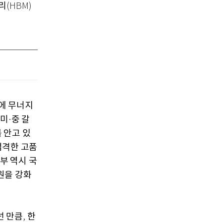
리
(HBM)
에 무너지
 미
중 갈
·
 안고 있
엄격한 고품
부 역시 국
원을 강화
넌 만큼
한
,