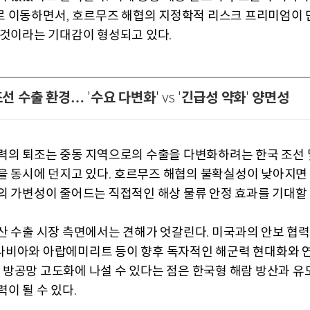
로 이동하면서
호르무즈 해협의 지정학적 리스크 프리미엄이
,
 것이라는 기대감이 형성되고 있다
.
조선 수출 환경…
수요 다변화
긴급성 약화
양면성
'
' vs '
'
력의 퇴조는 중동 지역으로의 수출을 다변화하려는 한국 조선 
을 동시에 던지고 있다
호르무즈 해협의 불확실성이 낮아지면 
.
의 가변성이 줄어드는 직접적인 해상 물류 안정 효과를 기대할 
산 수출 시장 측면에서는 견해가 엇갈린다
미국과의 안보 협력
.
비아와 아랍에미리트 등이 향후 독자적인 해군력 현대화와 
 방공망 고도화에 나설 수 있다는 점은 한국형 해람 방산과 유
력이 될 수 있다
.