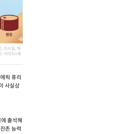
 미사일, 해
다. 이미지=제
에픽 퓨리
'
이 사실상
회에 출석해
 잔존 능력