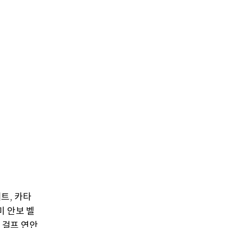
이트
카타
,
 안보 벨
 걸프 연안