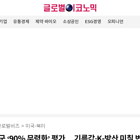
기업
유통경제
제약∙바이오
소상공인
ESG경영
오피니언
글로벌비즈
>
미국·북미
군 ‘90% 무력화’ 평가… 기름값·K-방산 미칠