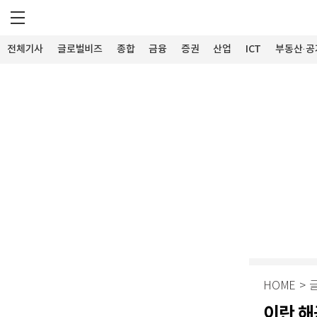
전체기사
글로벌비즈
종합
금융
증권
산업
ICT
부동산·공
HOME
>
이란 해