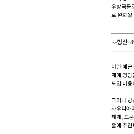
우방국들
로 완화될
방산
K-
·
이란 해군
계에 명암
도입 비용
그러나 방
사우디아라
체계
드론
,
출에 추진