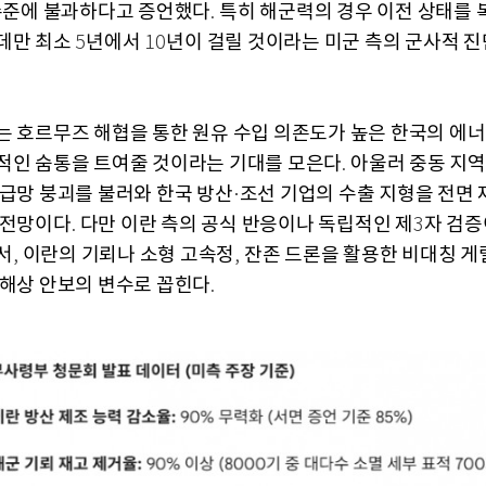
수준에 불과하다고 증언했다
특히 해군력의 경우 이전 상태를
.
데만 최소
년에서
년이 걸릴 것이라는 미군 측의 군사적 진
5
10
는 호르무즈 해협을 통한 원유 수입 의존도가 높은 한국의 에너
적인 숨통을 트여줄 것이라는 기대를 모은다
아울러 중동 지역
.
공급망 붕괴를 불러와 한국 방산
조선 기업의 수출 지형을 전면
·
 전망이다
다만 이란 측의 공식 반응이나 독립적인 제
자 검증
.
3
서
이란의 기뢰나 소형 고속정
잔존 드론을 활용한 비대칭 게
,
,
 해상 안보의 변수로 꼽힌다
.