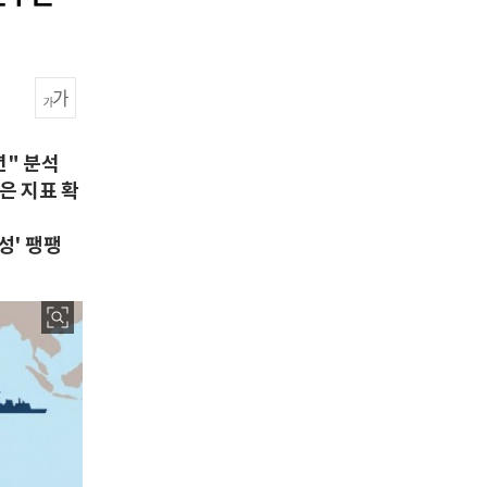
년" 분석
은 지표 확
성' 팽팽