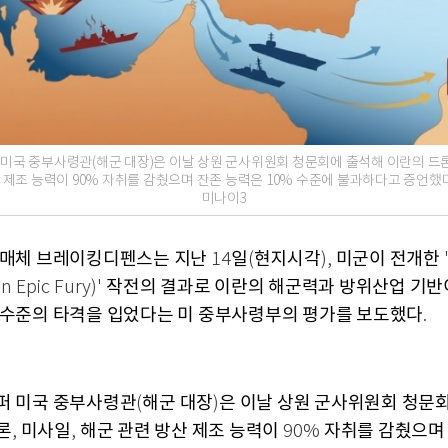
 미국 중부사령관(해군 대장)은 이날 상원 군사위원회 청문회에 출석해 이란의 드론,
 제조 능력이 90% 자취를 감췄으며 잔존 능력은 10% 수준에 불과하다고 증언했
미나이3
 매체 브레이킹디펜스는 지난
일
현지시각
미군이 전개한
14
(
),
작전의 결과로 이란의 해군력과 방위산업 기반
n Epic Fury)'
 수준의 타격을 입었다는 미 중부사령부의 평가를 보도했다
.
퍼 미국 중부사령관
해군 대장
은 이날 상원 군사위원회 청문
(
)
론
미사일
해군 관련 방산 제조 능력이
자취를 감췄으며
,
,
90%