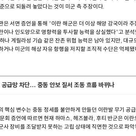
수준으로 되돌려 놓았다는 것이 미군 측 주장이다
.
관은 서면 증언을 통해
이란 해군은 더 이상 해양 강국이라 주
"
만이나 인도양으로 영향력을 투사할 능력을 상실했다
고 분
"
투하나 게릴라성 기습 같은 잔존 위협 능력은 남아 있지만
대규모
,
하거나 미군의 해상 자유 항행을 저지할 조직적 수단은 억제됐
 공급망 차단… 중동 안보 질서 조동 흐름 바뀌나
의 핵심 변수는 중동 정세를 불안하게 만들던 이란발 무기 공
문회 증언에 따르면 현재 하마스
헤즈볼라
후티 반군은 이
,
,
군사 장비를 조달받지 못하는 고립 상태에 직면한 것으로 파