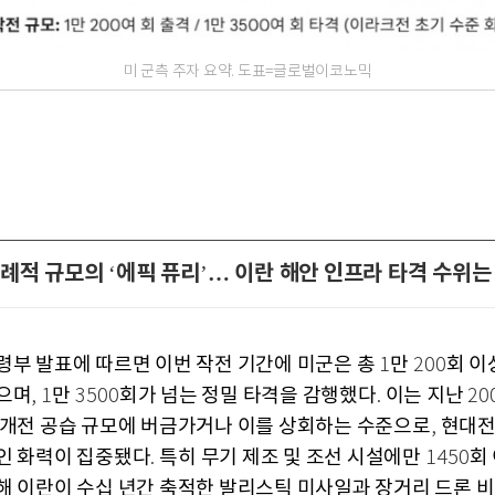
미 군측 주자 요약. 도표=글로벌이코노믹
이례적 규모의
에픽 퓨리
… 이란 해안 인프라 타격 수위는
‘
’
령부 발표에 따르면 이번 작전 기간에 미군은 총
만
회 이
1
200
으며
만
회가 넘는 정밀 타격을 감행했다
이는 지난
, 1
3500
.
20
 개전 공습 규모에 버금가거나 이를 상회하는 수준으로
현대전
,
인 화력이 집중됐다
특히 무기 제조 및 조선 시설에만
회
.
1450
해 이란이 수십 년간 축적한 발리스틱 미사일과 장거리 드론 