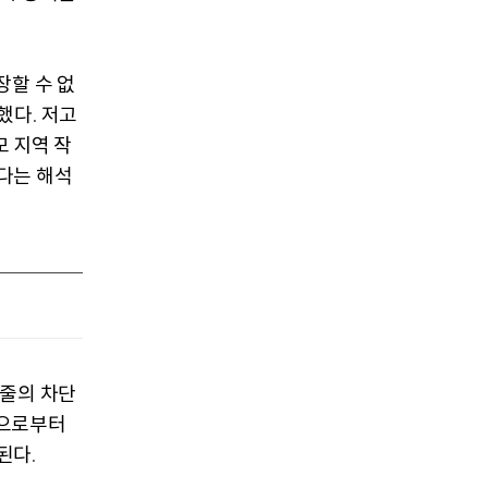
장할 수 없
석했다
저고
.
 지역 작
다는 해석
급줄의 차단
란으로부터
악된다
.