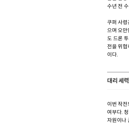
수년 전 
쿠퍼 사령
으며 오만
도 드론 
전을 위협
이다
.
대리 세력
이번 작전
여부다
청
.
자원이나 