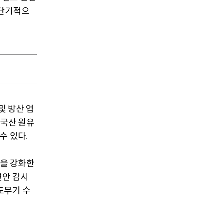
 단기적으
및 방산 업
국산 원유
수 있다
.
을 강화한
연안 감시
도무기 수