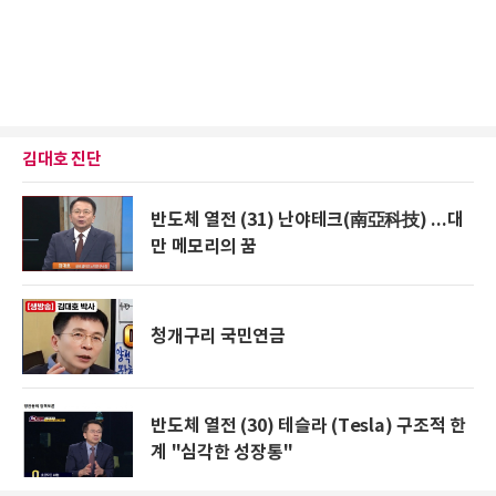
김대호 진단
반도체 열전 (31) 난야테크(南亞科技) ...대
만 메모리의 꿈
청개구리 국민연금
반도체 열전 (30) 테슬라 (Tesla) 구조적 한
계 "심각한 성장통"