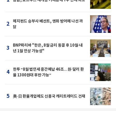
1
금값, 호르무즈 재개방 기대감에 7주 만에 최고
헤지펀드 승부사 베선트, 엔화 방어에 나선 까
2
닭
BNP파리바 "한은, 8월 금리 동결 후 10월·내
3
년 1월 인상 가능성"
한투 “8월 법인세 중간예납 46조…원·달러 환
4
율 1300원대 후반 가능”
5
美·日 환율개입에도 신흥국 캐리트레이드 건재