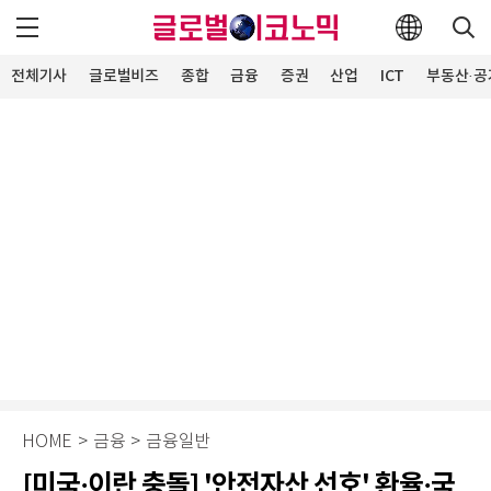
전체기사
글로벌비즈
종합
금융
증권
산업
ICT
부동산·공
HOME
>
금융
>
금융일반
[미국·이란 충돌] '안전자산 선호' 환율·국