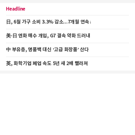
Headline
日, 6월 가구 소비 3.3% 감소...7개월 연속↓
美·日 엔화 매수 개입, G7 결속 약화 드러내
中 부유층, 명품백 대신 ‘고급 화장품’ 산다
英, 화학기업 폐업 속도 5년 새 2배 빨라져