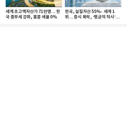
세계 초고액자산가 71만명… 한
한국, 실질자산 55%↑ 세계 1
국 종부세 강화, 홍콩 세율 0%
위… 증시 폭락, ‘평균의 착시’와
부의 유동성 위기