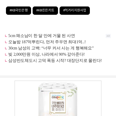
#KB국민은행
#KB든든키트
#먹거리지원사업