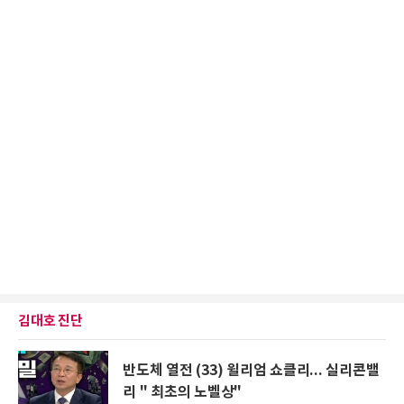
김대호 진단
반도체 열전 (33) 윌리엄 쇼클리... 실리콘밸
리 " 최초의 노벨상"