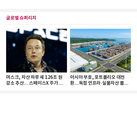
글로벌 슈퍼리치
머스크, 자산 하루 새 126조 원
아시아 부호, 포트폴리오 대전
감소 추산… 스페이스X 주가 하
환…독점 인프라·실물자산 몰린
락 때문
다