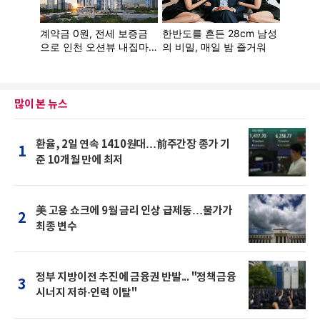
많이 본 뉴스
환율, 2일 연속 1410원대…前주간장 종가 기
1
준 10개월 만에 최저
美 고용 쇼크에 9월 금리 인상 급제동…물가가
2
최종 변수
정부 지방이전 추진에 금융권 반발... "정책금융
3
시너지 저하·인력 이탈"