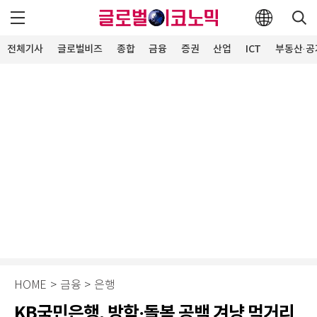
전체기사
글로벌비즈
종합
금융
증권
산업
ICT
부동산·공
HOME
>
금융
>
은행
KB국민은행, 방학·돌봄 공백 겨냥 먹거리