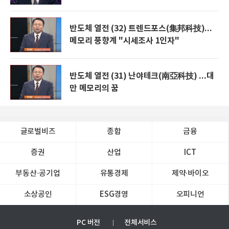
반도체 열전 (32) 트렌드포스(集邦科技)...
메모리 풍향계 "시세조사 1인자"
반도체 열전 (31) 난야테크(南亞科技) ...대
만 메모리의 꿈
글로벌비즈
종합
금융
증권
산업
ICT
부동산·공기업
유통경제
제약∙바이오
소상공인
ESG경영
오피니언
PC 버전
전체서비스