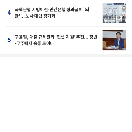
국책은행 지방이전·민간은행 성과급이 '뇌
4
관'… 노사 대립 장기화
구윤철, 대출 규제완화 '핀셋 지원' 추진… 청년
5
·무주택자 숨통 트이나